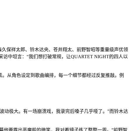
执导、森久保祥太郎、铃木达央、苍井翔太、前野智昭等重量级声优领
中坦言：“我们想打破常规，让QUARTET NIGHT的四人以
素。从角色设定到歌曲编排，每一个细节都经过反复推敲。例
波动极大。有一场崩溃戏，我录完后嗓子几乎哑了。”而铃木达
。
幕他要露出恶魔般的微笑，我对着镜子练了整整一周。”前野智