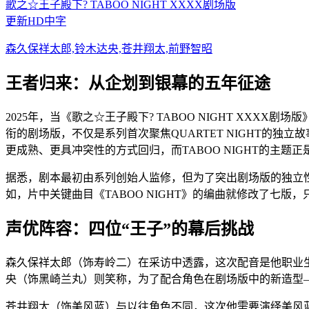
歌之☆王子殿下? TABOO NIGHT XXXX剧场版
更新HD中字
森久保祥太郎,铃木达央,苍井翔太,前野智昭
王者归来：从企划到银幕的五年征途
2025年，当《歌之☆王子殿下? TABOO NIGHT X
衔的剧场版，不仅是系列首次聚焦QUARTET NIGHT的独
更成熟、更具冲突性的方式回归，而TABOO NIGHT的主题
据悉，剧本最初由系列创始人监修，但为了突出剧场版的独立
如，片中关键曲目《TABOO NIGHT》的编曲就修改了七版，
声优阵容：四位“王子”的幕后挑战
森久保祥太郎（饰寿岭二）在采访中透露，这次配音是他职业
央（饰黑崎兰丸）则笑称，为了配合角色在剧场版中的新造型—
苍井翔太（饰美风蓝）与以往角色不同，这次他需要演绎美风蓝