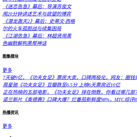
《迷恋告急》幕后：导演苏俊文
用20分钟讲述艺术与欲望的博弈
《潜龙轰天2》幕后：史蒂文·西格
尔的火车孤胆战与续集困局
《江湖告急》幕后：林超贤用黑
色幽默解构黑帮神话
图集模块
更多
7天破9亿，《功夫女足》票房大卖，口碑两极化，网友：圈钱
周星驰《功夫女足》豆瓣跌至6.5分 上映6天票房近10亿
正在热映的五部电影，《功夫女足》排在倒数，你看过哪几部
诺兰新片《奥德赛》口碑大爆？烂番茄新鲜度98%，MTC综评8
热播资讯
更多