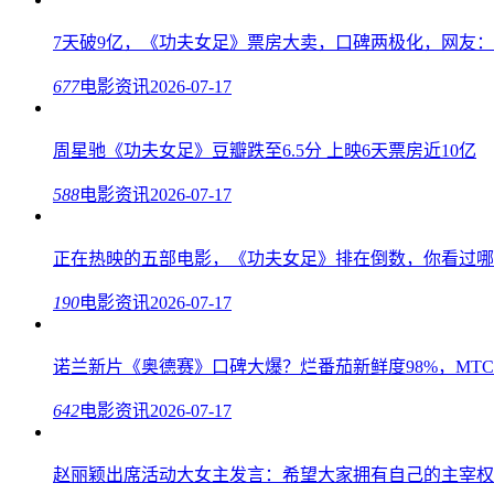
7天破9亿，《功夫女足》票房大卖，口碑两极化，网友
677
电影资讯
2026-07-17
周星驰《功夫女足》豆瓣跌至6.5分 上映6天票房近10亿
588
电影资讯
2026-07-17
正在热映的五部电影，《功夫女足》排在倒数，你看过哪
190
电影资讯
2026-07-17
诺兰新片《奥德赛》口碑大爆？烂番茄新鲜度98%，MTC
642
电影资讯
2026-07-17
赵丽颖出席活动大女主发言：希望大家拥有自己的主宰权