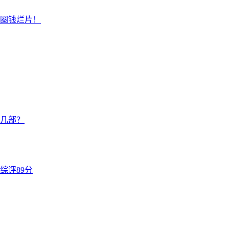
：圈钱烂片！
几部？
综评89分