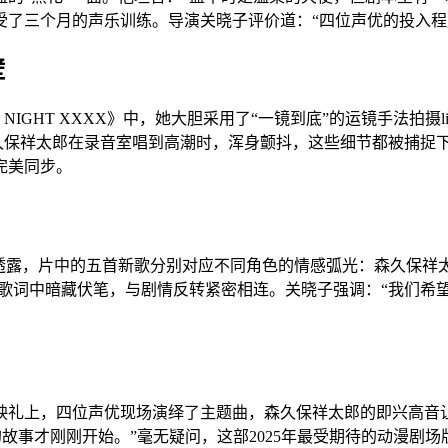
受了三个月的声乐训练。导演关晓子评价道：“四位声优的投入程
壁
NIGHT XXXX》中，她大胆采用了“一镜到底”的运镜手法拍摄
久保祥太郎在录音室唱到高潮时，浑身颤抖，这些细节都被捕捉下
完美同步。
，片中的五首新歌分别对应不同角色的情感弧光：森久保祥太郎的《Cr
GHT》，歌词中暗藏伏笔，与剧情反转紧密相连。关晓子强调：“我
首映礼上，四位声优现场演绎了主题曲，森久保祥太郎的即兴高
HT的故事才刚刚开始。”毫无疑问，这部2025年最受期待的动漫