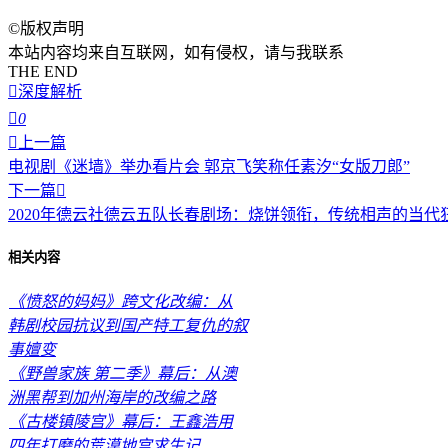
©
版权声明
本站内容均来自互联网，如有侵权，请与我联系
THE END

深度解析

0

上一篇
电视剧《迷墙》举办看片会 郭京飞笑称任素汐“女版刀郎”
下一篇

2020年德云社德云五队长春剧场：烧饼领衔，传统相声的当代
相关内容
《愤怒的妈妈》跨文化改编：从
韩剧校园抗议到国产特工复仇的叙
事嬗变
《野兽家族 第二季》幕后：从澳
洲黑帮到加州海岸的改编之路
《古楼镇陵宫》幕后：王鑫浩用
四年打磨的荒漠地宫求生记