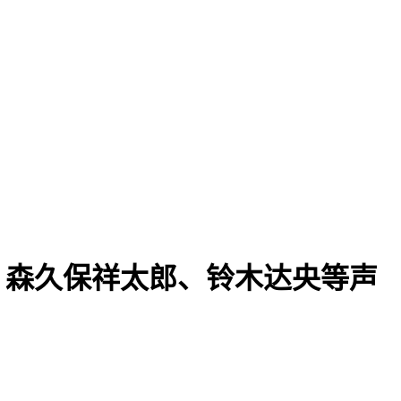
揭秘：森久保祥太郎、铃木达央等声