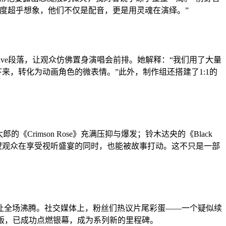
度超乎想象，他们不仅是配音，更是用灵魂在演绎。”
live段落，让观众仿佛置身演唱会前排。她解释：“我们用了大量
来，转化为动画角色的微表情。”此外，制作组还搭建了1:1的
imson Rose》充满压抑与爆发；铃木达央的《Black
们希望观众在享受视听盛宴的同时，也能被故事打动。这不只是一部
音让全场沸腾。社交媒体上，粉丝们热议片尾彩蛋——一个疑似续
剧场版，已成功点燃银幕，成为系列新的里程碑。