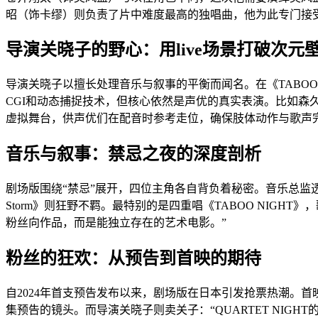
昭（饰卡缪）则负责了片中难度最高的独唱曲，他为此专门接
导演关晓子的野心：用live场景打破次元
导演关晓子以擅长处理音乐与叙事的平衡而闻名。在《TABOO 
CGI和动态捕捉技术，但核心依然是声优的真实表演。比如森
虚拟舞台，供声优们在配音时参考走位，确保肢体动作与歌声
音乐与叙事：禁忌之夜的深度剖析
剧场版围绕“禁忌”展开，四位主角各自背负着秘密。音乐总监透露
Storm》则狂野不羁。最特别的是四重唱《TABOO NI
粉丝向作品，而是能独立存在的艺术电影。”
粉丝的狂欢：从预告到首映的期待
自2024年首支预告发布以来，剧场版在日本引发抢票热潮。
集预告的镜头。而导演关晓子则卖关子：“QUARTET NIG