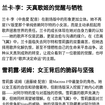
兰卡·李：天真歌姬的觉醒与牺牲
兰卡·李（中島愛 配音）在剧场版中的形象更加立体。她不再
是TV版里那个单纯依赖阿尔特的小女孩，而是主动承担起用
歌声拯救世界的责任。兰卡的成长体现在她对自身力量的认知
——她的歌声不仅是武器，更是治愈与沟通的媒介。在《恋离
飞翼》中，兰卡面临失去阿尔特和雪莉露的双重痛苦，但她选
择用歌声化解仇恨，甚至不惜牺牲自己的生命来平息战争。这
种从天真到成熟的转变，让观众看到了一位歌姬的觉醒，也呼
应了影片“歌声决定命运”的主题。
雪莉露·诺姆：女王背后的脆弱与坚强
雪莉露·诺姆（遠藤綾 配音）是Macross F中最复杂的角色。她
以女王般的自信和骄傲著称，但剧场版深入挖掘了她内心的脆
弱——对阿尔特的爱与对孤独的恐惧。雪莉露的歌声充满力
量，但她同样渴望被理解。在《恋离飞翼》中，雪莉露面对兰
卡的竞争和Vajra的威胁，她的坚强外表下隐藏着对阿尔特选