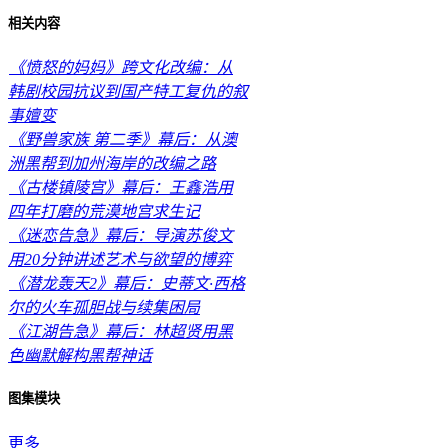
相关内容
《愤怒的妈妈》跨文化改编：从
韩剧校园抗议到国产特工复仇的叙
事嬗变
《野兽家族 第二季》幕后：从澳
洲黑帮到加州海岸的改编之路
《古楼镇陵宫》幕后：王鑫浩用
四年打磨的荒漠地宫求生记
《迷恋告急》幕后：导演苏俊文
用20分钟讲述艺术与欲望的博弈
《潜龙轰天2》幕后：史蒂文·西格
尔的火车孤胆战与续集困局
《江湖告急》幕后：林超贤用黑
色幽默解构黑帮神话
图集模块
更多