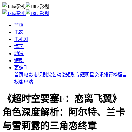
首页
电影
电视剧
综艺
动漫
短剧

更多
首页
电影
电视剧
综艺
动漫
短剧
专题
明星
资讯
排行榜
留言
板
客户端
《超时空要塞F：恋离飞翼》
角色深度解析：阿尔特、兰卡
与雪莉露的三角恋终章