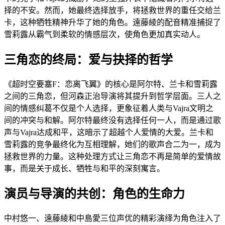
择的不安。然而，她最终选择放手，将拯救世界的重任交给兰
卡，这种牺牲精神升华了她的角色。遠藤綾的配音精准捕捉了
雪莉露从霸气到柔软的情感层次，使角色更加真实动人。
三角恋的终局：爱与抉择的哲学
《超时空要塞F：恋离飞翼》的核心是阿尔特、兰卡和雪莉露
之间的三角恋，但河森正治导演将其提升到哲学层面。三人之
间的情感纠葛不仅是个人选择，更象征着人类与Vajra文明之
间的冲突与和解。阿尔特最终没有选择任何一人，而是通过歌
声与Vajra达成和平，这暗示了超越个人爱情的大爱。兰卡和
雪莉露的竞争最终化为互相理解，她们的歌声合二为一，成为
拯救世界的力量。这种处理方式让三角恋不再是简单的爱情故
事，而是关于成长、牺牲与和平的深刻寓言。
演员与导演的共创：角色的生命力
中村悠一、遠藤綾和中島愛三位声优的精彩演绎为角色注入了