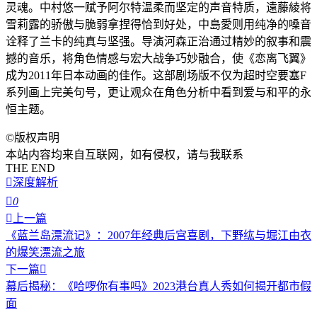
灵魂。中村悠一赋予阿尔特温柔而坚定的声音特质，遠藤綾将
雪莉露的骄傲与脆弱拿捏得恰到好处，中島愛则用纯净的嗓音
诠释了兰卡的纯真与坚强。导演河森正治通过精妙的叙事和震
撼的音乐，将角色情感与宏大战争巧妙融合，使《恋离飞翼》
成为2011年日本动画的佳作。这部剧场版不仅为超时空要塞F
系列画上完美句号，更让观众在角色分析中看到爱与和平的永
恒主题。
©
版权声明
本站内容均来自互联网，如有侵权，请与我联系
THE END

深度解析

0

上一篇
《蓝兰岛漂流记》：2007年经典后宫喜剧，下野纮与堀江由衣
的爆笑漂流之旅
下一篇

幕后揭秘：《哈啰你有事吗》2023港台真人秀如何揭开都市假
面