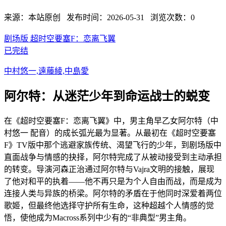
来源：本站原创 发布时间：2026-05-31 浏览次数：0
剧场版 超时空要塞F：恋离飞翼
已完结
中村悠一,遠藤綾,中島愛
阿尔特：从迷茫少年到命运战士的蜕变
在《超时空要塞F：恋离飞翼》中，男主角早乙女阿尔特（中
村悠一 配音）的成长弧光最为显著。从最初在《超时空要塞
F》TV版中那个逃避家族传统、渴望飞行的少年，到剧场版中
直面战争与情感的抉择，阿尔特完成了从被动接受到主动承担
的转变。导演河森正治通过阿尔特与Vajra文明的接触，展现
了他对和平的执着——他不再只是为个人自由而战，而是成为
连接人类与异族的桥梁。阿尔特的矛盾在于他同时深爱着两位
歌姬，但最终他选择守护所有生命，这种超越个人情感的觉
悟，使他成为Macross系列中少有的“非典型”男主角。