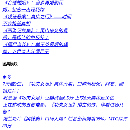
《合适婚姻》：当爹再婚娶保
姆，初恋一出现场炸
《铁证悬案：真实之门》——时间
不会掩盖真相
《西游记续集》：灵山惊变的背
后，是杨洁的终极补丁
《僵尸道长》：林正英最后的辉
煌，五世奇人斗僵尸王
图集模块
更多
7天破9亿，《功夫女足》票房大卖，口碑两极化，网友：圈
钱烂片！
周星驰《功夫女足》豆瓣跌至6.5分 上映6天票房近10亿
正在热映的五部电影，《功夫女足》排在倒数，你看过哪几
部？
诺兰新片《奥德赛》口碑大爆？烂番茄新鲜度98%，MTC综评
89分