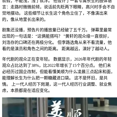
就假；不能浅，浅了就浮。 他设计了一套专属长生的肢体语
言：走路时微微前倾，说话前先眨两下眼睛，高兴时手会不自
觉地摆动。 这些细节让长生这个角色立住了，不像演出来
的，像从地里长出来的。
剧集还没播，预告片的播放量已经破了五千万。 弹幕里最常
出现的一句话是：“这俩能搭吗？ ”黄轩的观众缘一直很好，
刘浩存的口碑还在两极分化。 但李路选角从来不看流量，他
看的是演员和角色之间的距离。 距离越远，演好了越动人。
年代剧的观众正在变年轻。 数据显示，2026年年代剧的年轻
观众占比达到了38%，比2022年增长了15个百分点。 他们未
必经历过国企改制，但能看懂美顺为什么凌晨三点起床和面，
能理解长生为什么把一颗糖藏进口袋。 这不是怀旧，是共
情。 上一代人经历下岗潮，这一代人经历行业调整、就业焦
虑，本质都是在适应变化。