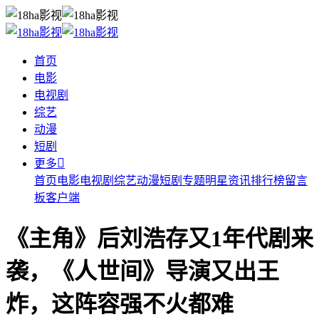
首页
电影
电视剧
综艺
动漫
短剧

更多
首页
电影
电视剧
综艺
动漫
短剧
专题
明星
资讯
排行榜
留言
板
客户端
《主角》后刘浩存又1年代剧来
袭，《人世间》导演又出王
炸，这阵容强不火都难