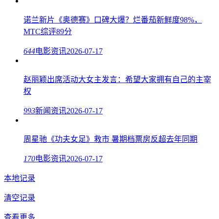
诺兰新片《奥德赛》口碑大爆？烂番茄新鲜度98%，
MTC综评89分
644
电影资讯
2026-07-17
赵丽颖出席活动大女主发言：希望大家拥有自己的主宰
权
993
新闻资讯
2026-07-17
周星驰《功夫女足》救市 暑期档票房反超去年同期
170
电影资讯
2026-07-17
本地记录
清空记录
查看更多