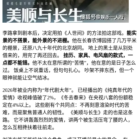
李路拿到剧本后，决定用拍《人世间》的方法拍这部戏。
能实
景的不搭景，能外景的不进棚。
他在长春农博园搭了几万平米
的棚景，还原八九十年代的北京胡同。 地上的黑土是从别处
借来的，用完了再还回去。
挂历、家具、电风扇的款式，一
点都不能错。
他不太在意所谓的“苦情”，他在意的是日子怎么
过。 饭桌上不说重话，但句句扎心。 吵架不摔东西，但一个
眼神就能让空气结冰。
2026年被业内称为“年代剧大年”。 已经播出的《纯真年代的
爱情》收视峰值破了2%，《冬去春来》在央视八套的份额稳
定在4%以上。 这些剧有个共同点：不再刻意渲染时代的苦
难，而是聚焦普通人的韧性。 《美顺与长生》走的也是这条
路。 它不讲轰轰烈烈的爱情，讲两个被生活压弯了腰的人，
怎么互相搀扶着往前走。