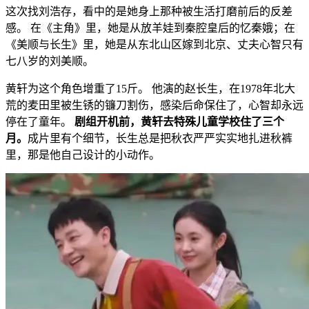
这次找刘浩存，看中的是她身上那种被生活打磨前后的反差
感。 在《主角》里，她是从放羊娃到秦腔皇后的忆秦娥；在
《美顺与长生》里，她是从东北山区嫁到北京、丈夫心智只有
七八岁的刘美顺。
黄轩为这个角色增重了15斤。 他演的赵长生，在1978年北大
荒的麦田里被生锈的镰刀割伤，感染后命保住了，心智却永远
停在了童年。
剧组开机前，黄轩去特殊儿童学校住了三个
月。
成片里有个细节，长生总是把秋衣严严实实地扎进秋裤
里，那是他自己设计的小动作。