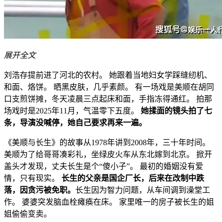
展开全文
刘浩存提前进了河北的农村。 她跟着当地妇女学踩缝纫机、
和面、烙饼。 晒黑皮肤，几乎素颜。 有一场戏是美顺在胡同
口支煎饼摊，冬天凌晨三点起床和面，手指冻得通红。 拍那
场戏时是2025年11月，气温零下五度。
她揉面的镜头拍了七
条，导演没喊停，她自己要求再来一遍。
《美顺与长生》的故事从1978年讲到2008年，三十年时间。
美顺为了给哥哥凑彩礼，坐绿皮火车从东北嫁到北京。 掀开
盖头才发现，丈夫长生是个“傻小子”。 最初的婚姻没有爱
情，只有现实。
长生的父亲是国企厂长，后来在改制中跌
落，因贪污被免职。
长生因为智力问题，从车间调到澡堂工
作。 婆婆突发脑血栓瘫痪在床。 家里唯一的房子被长生的姐
姐偷偷变卖。