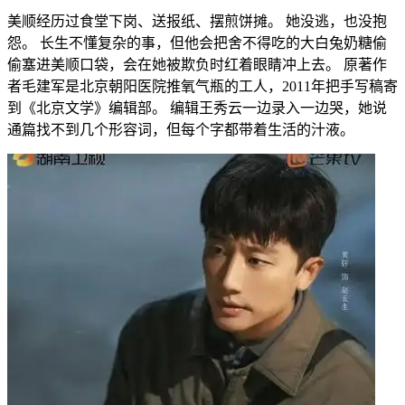
美顺经历过食堂下岗、送报纸、摆煎饼摊。 她没逃，也没抱
怨。 长生不懂复杂的事，但他会把舍不得吃的大白兔奶糖偷
偷塞进美顺口袋，会在她被欺负时红着眼睛冲上去。 原著作
者毛建军是北京朝阳医院推氧气瓶的工人，2011年把手写稿寄
到《北京文学》编辑部。 编辑王秀云一边录入一边哭，她说
通篇找不到几个形容词，但每个字都带着生活的汁液。