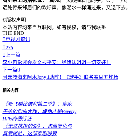
着屏幕上的烟花说：“真亮。
”美顺握着他的手，嗯了一声。
远处传来邻居们的欢呼声，像潮水一样涌过来，又退下去。
©
版权声明
本站内容均来自互联网，如有侵权，请与我联系
THE END

电视剧资讯

236

上一篇
李小冉影迷会发文报平安：经确认姐姐一切安好！
下一篇

阿云嘎海来阿木Jony J助阵！《歌手》联名赛周五炸场
相关内容
《新飞越比佛利第二季》：富家
子弟的狗血大戏，
虚伪
才是Beverly
Hills的通行证
《无法抗拒的爱》：狗血复仇与
真爱撕扯，这部泰剧够狠