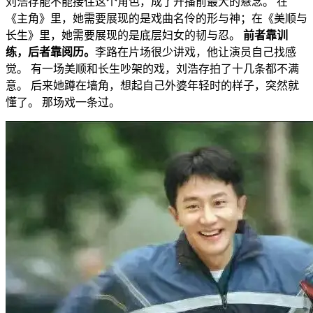
刘浩存能不能接住这个角色，成了开播前最大的悬念。 在
《主角》里，她需要展现的是戏曲名伶的形与神；在《美顺与
长生》里，她需要展现的是底层妇女的韧与忍。
前者靠训
练，后者靠阅历。
李路在片场很少讲戏，他让演员自己找感
觉。 有一场美顺和长生吵架的戏，刘浩存拍了十几条都不满
意。 后来她蹲在墙角，想起自己外婆年轻时的样子，突然就
懂了。 那场戏一条过。