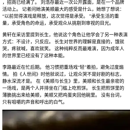
，招商已经满了。 刘浩存最近一次公开露面，是在一个品牌
活动上。 记者问她演美顺最大的感受是什么，她想了想说：
“以前觉得演戏是释放，这次觉得是承受。 ”承受生活的重
量，承受角色的命运，承受观众从挑剔到审视的目光。
黄轩在采访里提到长生，他说这个角色让他学会了另一种表演
方式：不设计，只反应。 长生对世界的理解是直接的，饿就
哭，疼就喊，喜欢就笑。 这种纯粹反而最难演，因为成年人
的世界里已经没有了这种本能。
李路最近在忙后期。 他习惯把重场戏“轻”着拍，避免过度煽
情。 拍《人世间》时他就说过，让观众哭不是好剧的标志，
静水深流才是。 在《美顺与长生》里，美顺和长生最亲密的
一场戏，是两个人并排坐在门槛上吃煎饼。 长生把煎饼里的
薄脆挑出来给美顺，美顺又把鸡蛋夹回他碗里。 没有台词，
只有咀嚼的声音和呼出的白气。