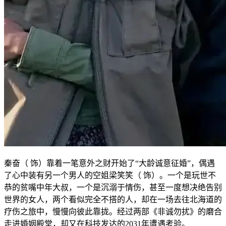
秦奋（ 饰）靠着一笔意外之财开始了“大龄诚意征婚”，偶遇
了心中装有另一个男人的空姐梁笑笑（ 饰）。一个是玩世不
恭的贫嘴中年大叔，一个是沉溺于情伤，甚至一度想决绝告别
世界的女人，两个看似完全不搭的人，却在一场去往北海道的
疗伤之旅中，慢慢向彼此靠拢。经过两部《非诚勿扰》的磨合
走进婚姻殿堂，却又在科技发达的2031年遭遇考验。