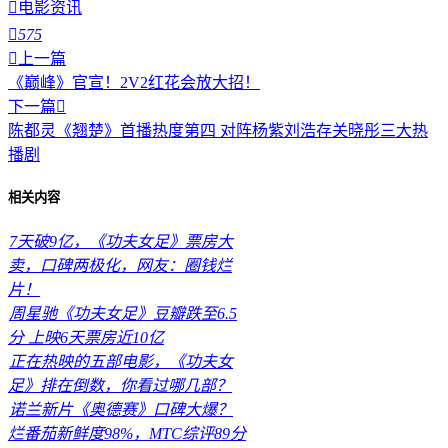

电影资讯

575

上一篇
《巅峰》官宣！2V2红花会放大招！
下一篇

陈都灵《翘楚》首播热度第四 对阵杨紫刘浩存关晓彤三大热
播剧
相关内容
7天破9亿，《功夫女足》票房大
卖，口碑两极化，网友：圈钱烂
片！
周星驰《功夫女足》豆瓣跌至6.5
分 上映6天票房近10亿
正在热映的五部电影，《功夫女
足》排在倒数，你看过哪几部？
诺兰新片《奥德赛》口碑大爆？
烂番茄新鲜度98%，MTC综评89分