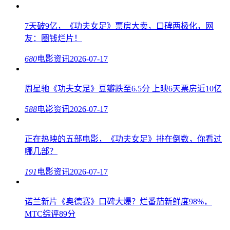
7天破9亿，《功夫女足》票房大卖，口碑两极化，网
友：圈钱烂片！
680
电影资讯
2026-07-17
周星驰《功夫女足》豆瓣跌至6.5分 上映6天票房近10亿
588
电影资讯
2026-07-17
正在热映的五部电影，《功夫女足》排在倒数，你看过
哪几部？
191
电影资讯
2026-07-17
诺兰新片《奥德赛》口碑大爆？烂番茄新鲜度98%，
MTC综评89分