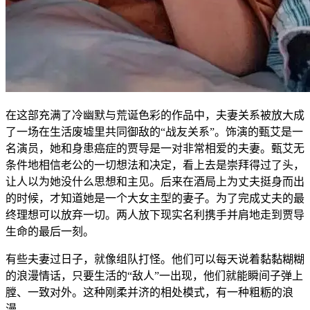
在这部充满了冷幽默与荒诞色彩的作品中，夫妻关系被放大成
了一场在生活废墟里共同御敌的“战友关系”。饰演的甄艾是一
名演员，她和身患癌症的贾导是一对非常相爱的夫妻。甄艾无
条件地相信老公的一切想法和决定，看上去是崇拜得过了头，
让人以为她没什么思想和主见。后来在酒局上为丈夫挺身而出
的时候，才知道她是一个大女主型的妻子。为了完成丈夫的最
终理想可以放弃一切。两人放下现实名利携手并肩地走到贾导
生命的最后一刻。
有些夫妻过日子，就像组队打怪。他们可以每天说着黏黏糊糊
的浪漫情话，只要生活的“敌人”一出现，他们就能瞬间子弹上
膛、一致对外。这种刚柔并济的相处模式，有一种粗粝的浪
漫。