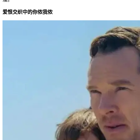
爱恨交织中的你侬我侬