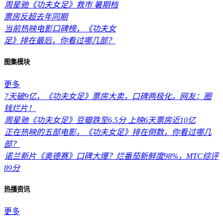
周星驰《功夫女足》救市 暑期档
票房反超去年同期
当前热映电影口碑榜，《功夫女
足》排在最后，你看过哪几部？
图集模块
更多
7天破9亿，《功夫女足》票房大卖，口碑两极化，网友：圈
钱烂片！
周星驰《功夫女足》豆瓣跌至6.5分 上映6天票房近10亿
正在热映的五部电影，《功夫女足》排在倒数，你看过哪几
部？
诺兰新片《奥德赛》口碑大爆？烂番茄新鲜度98%，MTC综评
89分
热播资讯
更多