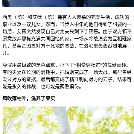
西奥（ 饰）和艾薇（ 饰）拥有人人羡慕的完美生活，成功的
事业以及一双儿女。然而，当步入中年的他们得到了想要的一
切后，艾薇突然发现自己对丈夫只剩下了厌恶。由于双方都不
愿意放弃那栋充满共同回忆的家，一场从冷战演变为互相砸家
具，甚至企图置对方于死地的恶战，在豪宅里轰轰烈烈地展
开。
导演用最极致的黑色幽默，扯下了“相爱穿肠过”的荒诞面纱。
有的夫妻在长期的消耗中，把婚姻变成了一场大战。那些曾经
爱过对方的证据，最后都变成了精准刺向对方的刀子。结果可
能是永久的休战，也可能是两败俱伤。
风吹落枯叶，滋养了果实