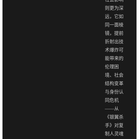
则更为深
远，它如
同一面棱
镜，提前
折射出技
术爆炸可
能带来的
伦理困
境、社会
结构变革
与身份认
同危机
——从
《银翼杀
手》对复
制人灵魂