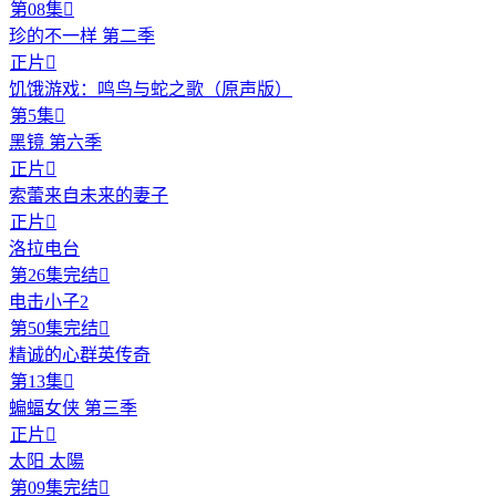
第08集

珍的不一样 第二季
正片

饥饿游戏：鸣鸟与蛇之歌（原声版）
第5集

黑镜 第六季
正片

索蕾来自未来的妻子
正片

洛拉电台
第26集完结

电击小子2
第50集完结

精诚的心群英传奇
第13集

蝙蝠女侠 第三季
正片

太阳 太陽
第09集完结
