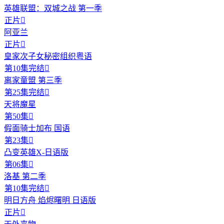
英雄联盟：双城之战 第一季
正片

阿亚兰
正片

皇家次子女秘密组织粤语
第10集完结

离家童盟 第三季
第25集完结

天将魔星
第50集

假面骑士加布 国语
第23集

凸变英雄X-日语版
第06集

洛基 第二季
第10集完结

明日方舟 焰烬曙明 日语版
正片
