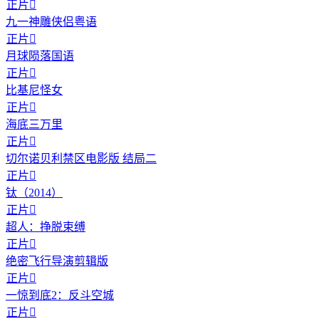
正片

九一神雕侠侣粤语
正片

月球陨落国语
正片

比基尼怪女
正片

海底三万里
正片

切尔诺贝利禁区电影版 结局二
正片

钛（2014）
正片

超人：挣脱束缚
正片

绝密飞行导演剪辑版
正片

一惊到底2：反斗空城
正片
