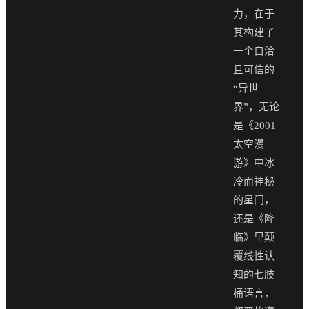
力，在于
其构建了
一个自洽
且可信的
“异世
界”，无论
是《2001
太空漫
游》中冰
冷而神秘
的星门，
还是《降
临》里颠
覆线性认
知的七肢
桶语言，