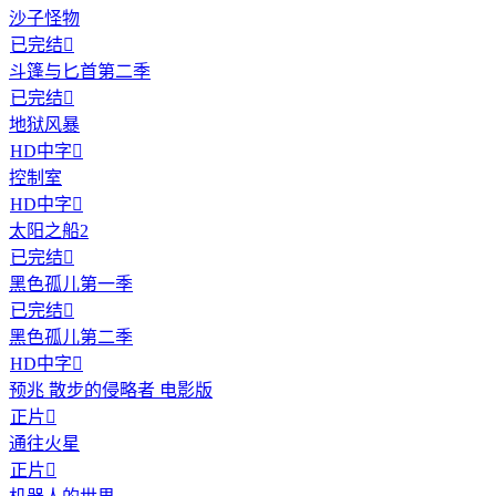
沙子怪物
已完结

斗篷与匕首第二季
已完结

地狱风暴
HD中字

控制室
HD中字

太阳之船2
已完结

黑色孤儿第一季
已完结

黑色孤儿第二季
HD中字

预兆 散步的侵略者 电影版
正片

通往火星
正片
