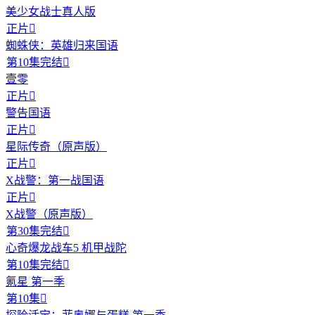
美少女战士真人版
正片

蜘蛛侠：英雄归来国语
第10集完结

壹零
正片

警告国语
正片

星际传奇（原声版）
正片

X战警：第一战国语
正片

X战警（原声版）
第30集完结

心奇爆龙战车5 机甲战陀
第10集完结

氪星 第一季
第10集
