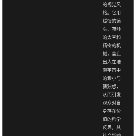
的视觉风
格。它用
缓慢的镜
头、寂静
的太空和
精密的机
械，营造
出人在浩
瀚宇宙中
的渺小与
孤独感，
从而引发
观众对自
身存在价
值的哲学
反思。其
社会影响