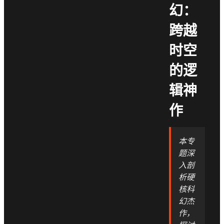
幻：
跨越
时空
的逻
辑神
作
本专
题深
入剖
析硬
核科
幻杰
作，