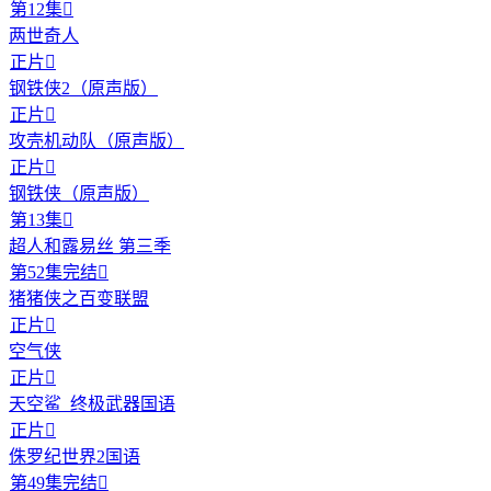
第12集

两世奇人
正片

钢铁侠2（原声版）
正片

攻壳机动队（原声版）
正片

钢铁侠（原声版）
第13集

超人和露易丝 第三季
第52集完结

猪猪侠之百变联盟
正片

空气侠
正片

天空鲨_终极武器国语
正片

侏罗纪世界2国语
第49集完结
