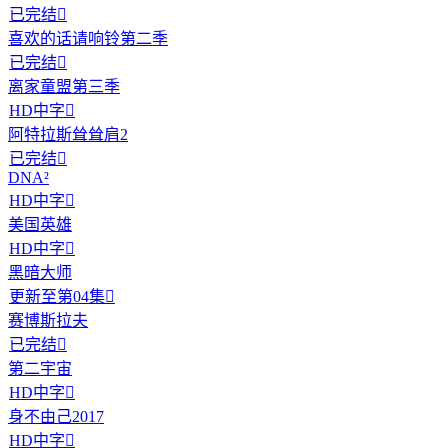
已完结

喜欢的话请响铃第二季
已完结

离家童盟第三季
HD中字

阿特拉斯耸耸肩2
已完结

DNA²
HD中字

美国英雄
HD中字

黑暗大师
更新至第04集

赛博斯拉夫
已完结

第二宇宙
HD中字

身不由己2017
HD中字
