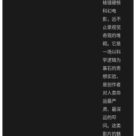
棱镜硬核
科幻电
影，远不
止是视觉
奇观的堆
砌。它是
一场以科
学逻辑为
基石的思
想实验，
是创作者
对人类命
运最严
肃、最深
远的叩
问。这类
影片的魅