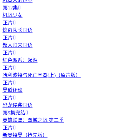
机器人的世界
第12集

机战少女
正片

惊奇队长国语
正片

超人归来国语
正片

红色派系：起源
正片

哈利波特与死亡圣器(上)（原声版）
正片

曼道还魂
正片

恐龙侵袭国语
第9集完结

英雄联盟：双城之战 第二季
正片

新奥特曼（抢先版）