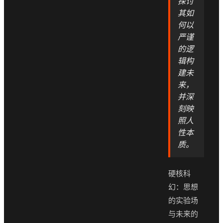
探讨
其如
何以
严谨
的逻
辑构
建未
来，
并深
刻映
照人
性本
质。
硬核科
幻：思想
的实验场
与未来的