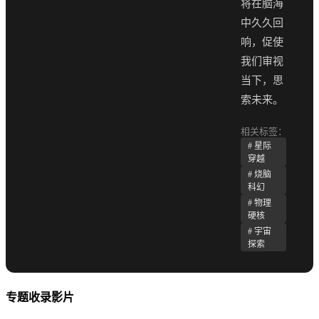
将在脑海
中久久回
响，促使
我们审视
当下，思
索未来。
相关标签：
# 星际
穿越
# 烧脑
科幻
# 物理
硬核
# 宇宙
探索
专题收录影片