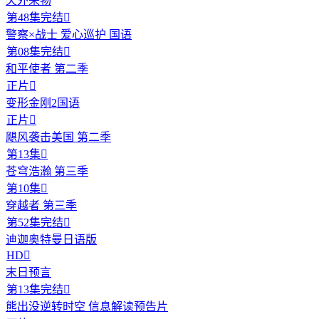
天外来物
第48集完结

警察×战士 爱心巡护 国语
第08集完结

和平使者 第二季
正片

变形金刚2国语
正片

飓风袭击美国 第二季
第13集

苍穹浩瀚 第三季
第10集

穿越者 第三季
第52集完结

迪迦奥特曼日语版
HD

末日预言
第13集完结

熊出没逆转时空 信息解读预告片