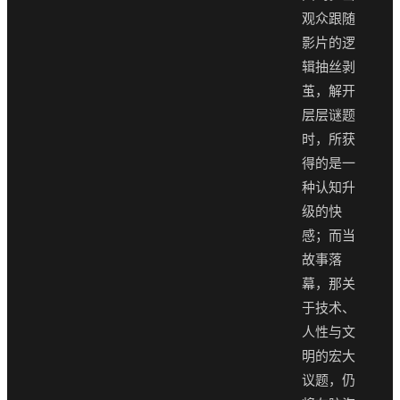
观众跟随
影片的逻
辑抽丝剥
茧，解开
层层谜题
时，所获
得的是一
种认知升
级的快
感；而当
故事落
幕，那关
于技术、
人性与文
明的宏大
议题，仍