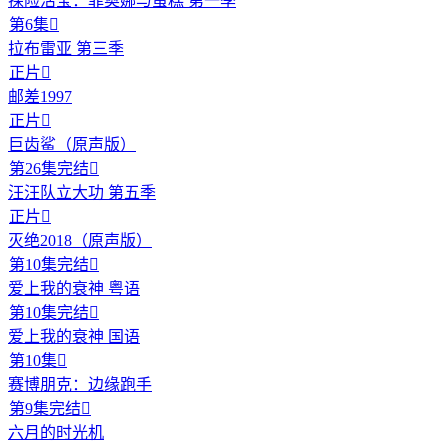
探险活宝：菲奥娜与蛋糕 第一季
第6集

拉布雷亚 第三季
正片

邮差1997
正片

巨齿鲨（原声版）
第26集完结

汪汪队立大功 第五季
正片

灭绝2018（原声版）
第10集完结

爱上我的衰神 粤语
第10集完结

爱上我的衰神 国语
第10集

赛博朋克：边缘跑手
第9集完结

六月的时光机