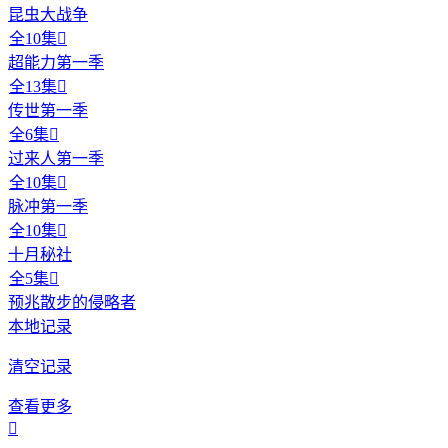
昆虫大战争
全10集

超能力第一季
全13集

传世第一季
全6集

过来人第一季
全10集

脉冲第一季
全10集

十月秘社
全5集

预兆散步的侵略者
本地记录
清空记录
查看更多
