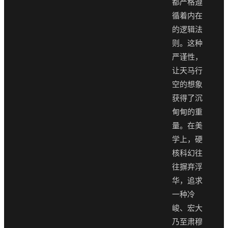
都严格遵
循着内在
的逻辑法
则。这种
严谨性，
让天马行
空的想象
获得了沉
甸甸的重
量。在美
学上，硬
核科幻往
往摒弃浮
华，追求
一种冷
峻、宏大
乃至肃穆