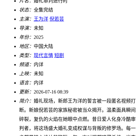
片名：
婚礼审判进行时
状态：
全集完结
主演：
王为洋
倪若芸
导演：
未知
年份：
2025
地区：
中国大陆
类型：
现代言情
短剧
频道：
内详
上映：
未知
语言：
内详
更新：
2026-07-16 08:39
简介：
婚礼现场，新郎王为洋的誓言被一段匿名视频打
断。新娘倪若芸的家族秘密被当众揭开。温柔面具瞬间
碎裂，复仇的火焰在她眼中点燃。昔日爱人化身冷酷审
判者，将这场盛大婚礼变成权谋与背叛的修罗场。每一