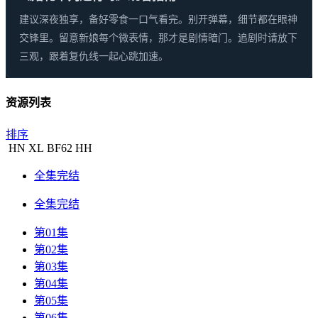
建议深夜独享，备好零食一口气看完。别开弹幕，细节都在眼神
交锋里。留意新娘每个微表情，那才是剧情暗门。追剧时请放下
三观，跟着复仇线一起心跳加速。
资源列表
排序
HN
XL
BF
62
HH
全集完结
全集完结
第01集
第02集
第03集
第04集
第05集
第06集