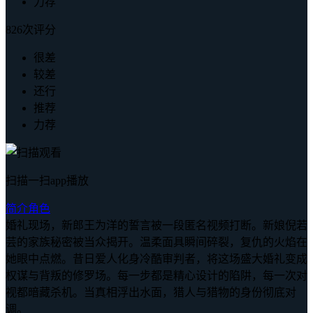
力荐
826次评分
很差
较差
还行
推荐
力荐
扫描一扫app播放
简介
角色
婚礼现场，新郎王为洋的誓言被一段匿名视频打断。新娘倪若
芸的家族秘密被当众揭开。温柔面具瞬间碎裂，复仇的火焰在
她眼中点燃。昔日爱人化身冷酷审判者，将这场盛大婚礼变成
权谋与背叛的修罗场。每一步都是精心设计的陷阱，每一次对
视都暗藏杀机。当真相浮出水面，猎人与猎物的身份彻底对
调。