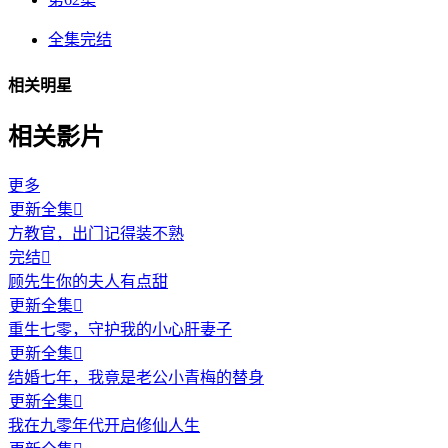
全集完结
相关明星
相关影片
更多
更新全集

方教官，出门记得装不熟
完结

顾先生你的夫人有点甜
更新全集

重生七零，守护我的小心肝妻子
更新全集

结婚七年，我竟是老公小青梅的替身
更新全集

我在九零年代开启修仙人生