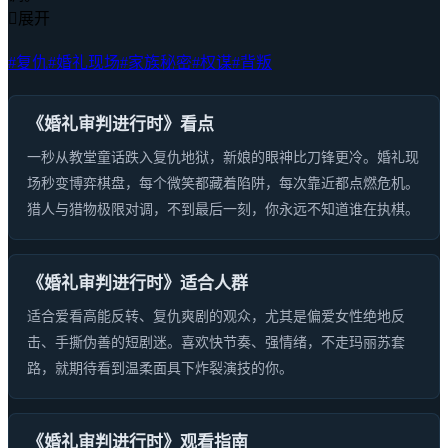

展开
#复仇
#婚礼现场
#家族秘密
#权谋
#背叛
《婚礼审判进行时》看点
一秒从教堂童话跌入复仇地狱，新娘的眼神比刀锋更冷。婚礼现
场秒变博弈棋盘，每个微笑都藏着陷阱，每次靠近都点燃危机。
猎人与猎物极限对调，不到最后一刻，你永远不知道谁在执棋。
《婚礼审判进行时》适合人群
适合爱看高能反转、复仇爽剧的观众，尤其是偏爱女性绝地反
击、手撕伪善的短剧迷。喜欢快节奏、强情绪，不走玛丽苏套
路，就期待看到温柔面具下炸裂演技的你。
《婚礼审判进行时》观看指南