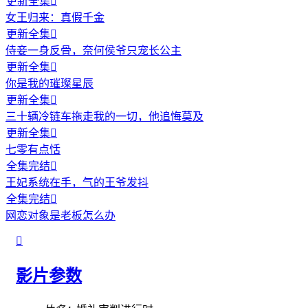
更新全集

女王归来：真假千金
更新全集

侍妾一身反骨，奈何侯爷只宠长公主
更新全集

你是我的璀璨星辰
更新全集

三十辆冷链车拖走我的一切，他追悔莫及
更新全集

七零有点恬
全集完结

王妃系统在手，气的王爷发抖
全集完结

网恋对象是老板怎么办

影片参数