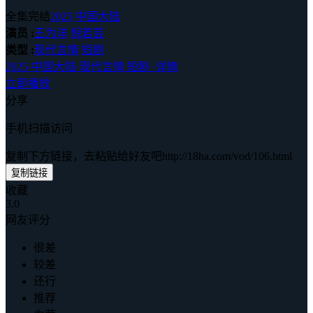
全集完结
2025
中国大陆
演员 :
王为洋
倪若芸
类型 :
现代言情
短剧
2025
·
中国大陆
·
现代言情 短剧
·
详情
立即播放
分享
手机扫描访问
复制下方链接，去粘贴给好友吧
http://18ha.com/vod/106.html
复制链接
收藏
3.0
网友评分
很差
较差
还行
推荐