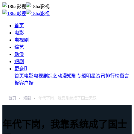
首页
电影
电视剧
综艺
动漫
短剧

更多
首页
电影
电视剧
综艺
动漫
短剧
专题
明星
资讯
排行榜
留言
板
客户端
首页
短剧
年代下岗，我靠系统成了国士无双
›
›
年代下岗，我靠系统成了国士