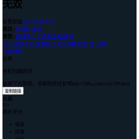
无双
全集完结
2025
中国大陆
演员 :
张添景
胡悦
类型 :
穿越年代
年代穿越
短剧
短
2025
·
中国大陆
·
穿越年代 年代穿越 短剧 短
·
详情
立即播放
分享
手机扫描访问
复制下方链接，去粘贴给好友吧
http://18ha.com/vod/109.html
复制链接
收藏
9.0
网友评分
很差
较差