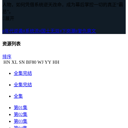
人物，如何凭借系统逆天改命，成为幕后掌控一切的真正“霸
总”。

展开
#年代逆袭
#系统流
#国士无双
#下岗潮
#复仇爽文
资源列表
排序
HN
XL
SN
BF
80
WJ
YY
HH
全集完结
全集完结
全集
第01集
第02集
第03集