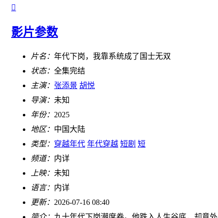

影片参数
片名：
年代下岗，我靠系统成了国士无双
状态：
全集完结
主演：
张添景
胡悦
导演：
未知
年份：
2025
地区：
中国大陆
类型：
穿越年代
年代穿越
短剧
短
频道：
内详
上映：
未知
语言：
内详
更新：
2026-07-16 08:40
简介：
九十年代下岗潮席卷。他跌入人生谷底，却意外