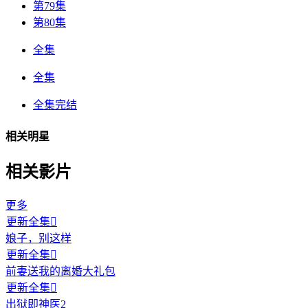
第79集
第80集
全集
全集
全集完结
相关明星
相关影片
更多
更新全集

娘子，别这样
更新全集

前妻送我的离婚大礼包
更新全集

出狱即神医2