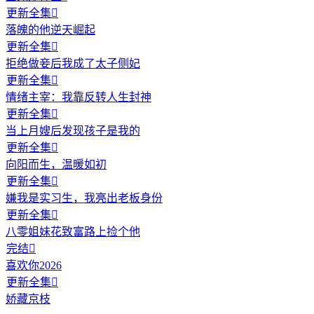
更新全集

落魄的他逆天崛起
更新全集

拒绝做妾后我成了太子侧妃
更新全集

情绪主宰：我靠反转人生封神
更新全集

当上月嫂后发现孩子是我的
更新全集

向阳而生，温暖如初
更新全集

嫌我是实习生，我亮出老板身份
更新全集

八零姐妹花致富路上捡个他
完结

喜欢你2026
更新全集

娇藏京枝