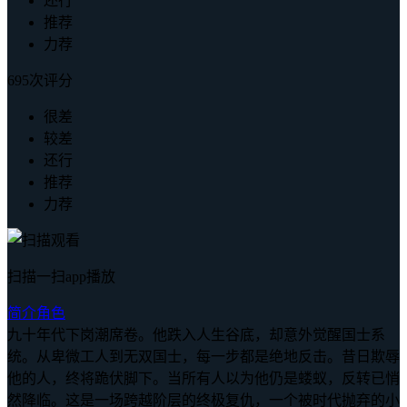
还行
推荐
力荐
695次评分
很差
较差
还行
推荐
力荐
扫描一扫app播放
简介
角色
九十年代下岗潮席卷。他跌入人生谷底，却意外觉醒国士系
统。从卑微工人到无双国士，每一步都是绝地反击。昔日欺辱
他的人，终将跪伏脚下。当所有人以为他仍是蝼蚁，反转已悄
然降临。这是一场跨越阶层的终极复仇，一个被时代抛弃的小