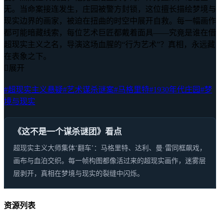
无。当命案接连发生，庄园被警方封锁，这位擅长描绘梦境与
现实边界的画家，被迫在扭曲的时空中展开自救。每一幅画作
都可能暗藏线索，每位艺术巨匠都戴着面具——究竟是谁在借
超现实主义之名，导演这场血腥的“行为艺术”？真相，永远藏
在表象之下。

展开
#超现实主义悬疑
#艺术谋杀谜案
#马格里特
#1930年代庄园
#梦
境与现实
《这不是一个谋杀谜团》看点
超现实主义大师集体‘翻车’：马格里特、达利、曼·雷同框飙戏，
画布与血泊交织。每一帧构图都像活过来的超现实画作，迷雾层
层剥开，真相在梦境与现实的裂缝中闪烁。
资源列表