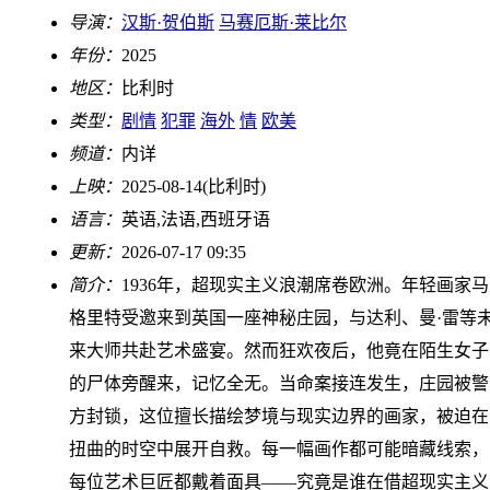
导演：
汉斯·贺伯斯
马赛厄斯·莱比尔
年份：
2025
地区：
比利时
类型：
剧情
犯罪
海外
情
欧美
频道：
内详
上映：
2025-08-14(比利时)
语言：
英语,法语,西班牙语
更新：
2026-07-17 09:35
简介：
1936年，超现实主义浪潮席卷欧洲。年轻画家马
格里特受邀来到英国一座神秘庄园，与达利、曼·雷等
来大师共赴艺术盛宴。然而狂欢夜后，他竟在陌生女子
的尸体旁醒来，记忆全无。当命案接连发生，庄园被警
方封锁，这位擅长描绘梦境与现实边界的画家，被迫在
扭曲的时空中展开自救。每一幅画作都可能暗藏线索，
每位艺术巨匠都戴着面具——究竟是谁在借超现实主义