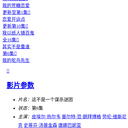
我的荒糖恋爱
更新至第1集

恋爱开运点
更新第10集

我以纸人镇百鬼
全16集

其实不是重逢
第6集

我的鸵鸟先生

影片参数
片名：
这不是一个谋杀谜团
状态：
第6集
主演：
皮埃尔·热尔韦
基尔特·范·朗拜博格
劳伦·维斯尼
克
史蒂芬·汤普金森
唐娜巴妮亚