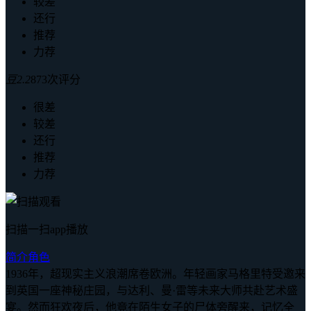
较差
还行
推荐
力荐
豆
2.2
873次评分
很差
较差
还行
推荐
力荐
扫描一扫app播放
简介
角色
1936年，超现实主义浪潮席卷欧洲。年轻画家马格里特受邀来
到英国一座神秘庄园，与达利、曼·雷等未来大师共赴艺术盛
宴。然而狂欢夜后，他竟在陌生女子的尸体旁醒来，记忆全