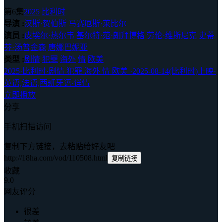
第6集
2025
比利时
导演 :
汉斯·贺伯斯
马赛厄斯·莱比尔
演员 :
皮埃尔·热尔韦
基尔特·范·朗拜博格
劳伦·维斯尼克
史蒂
芬·汤普金森
唐娜巴妮亚
类型 :
剧情
犯罪
海外
情
欧美
2025
·
比利时
·
剧情 犯罪 海外 情 欧美
·
2025-08-14(比利时)上映
·
英语,法语,西班牙语
·
详情
立即播放
分享
手机扫描访问
复制下方链接，去粘贴给好友吧
http://18ha.com/vod/110508.html
复制链接
收藏
9.0
网友评分
很差