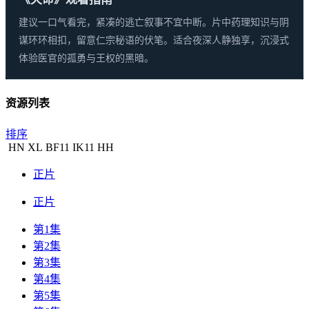
建议一口气看完，紧凑的逃亡叙事不宜中断。片中药理知识与阴
谋环环相扣，留意仁宗秘语的伏笔。适合夜深人静独享，沉浸式
体验医官的孤勇与王权的黑暗。
资源列表
排序
HN
XL
BF
11
IK
11
HH
正片
正片
第1集
第2集
第3集
第4集
第5集