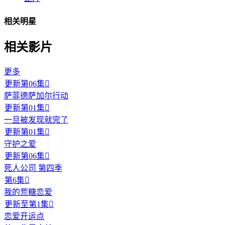
相关明星
相关影片
更多
更新第06集

萨菲德萨加尔行动
更新第01集

一旦被发现就完了
更新第01集

守护之爱
更新第06集

死人公司 第四季
第6集

我的荒糖恋爱
更新至第1集

恋爱开运点