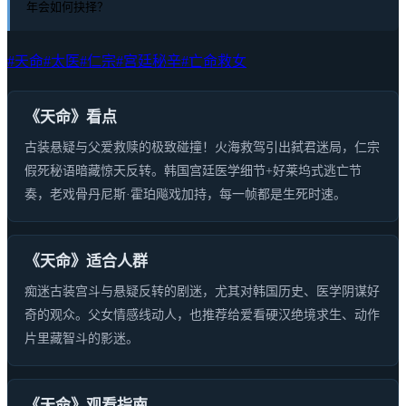
年会如何抉择？
#天命
#太医
#仁宗
#宫廷秘辛
#亡命救女
《天命》看点
古装悬疑与父爱救赎的极致碰撞！火海救驾引出弑君迷局，仁宗
假死秘语暗藏惊天反转。韩国宫廷医学细节+好莱坞式逃亡节
奏，老戏骨丹尼斯·霍珀飚戏加持，每一帧都是生死时速。
《天命》适合人群
痴迷古装宫斗与悬疑反转的剧迷，尤其对韩国历史、医学阴谋好
奇的观众。父女情感线动人，也推荐给爱看硬汉绝境求生、动作
片里藏智斗的影迷。
《天命》观看指南