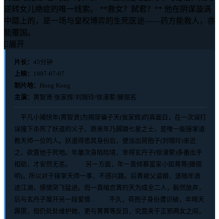
逆转女儿绝症的唯一线索。 **救女？弑君？** 他在阴谋漩涡
中踏上的，是一场与皇权博弈的生死医途——药方能救人，亦
能覆国。

展开
片长：
45分钟
上映：
1997-07-07
制片地：
Hong Kong
主演：
黄智贤/张家辉/刘锦玲/徐濠萦/滕丽名
平凡小捕快年(黄智贤)为揭穿骗子天(张家辉)的真面目，在一次误打
误撞下杀死了妖道的义子。原来年乃脚踏七星之士，是唯一能接掌道
教天师一位的人。妖道得悉其身份后，便派出荷抱子(刘锦玲)亲近
之，欲置他于死地。年屡次身陷险境，幸得玄丹子(徐濠萦)多番出手
相助，才安然无恙。 另一方面，年一直倾慕富家小姐菁菁(滕丽
明)，所以对于接掌天师一事，不感兴趣。后菁被父逼婚，遂随年浪
迹江湖，感情突飞猛进。而一直暗恋菁的天为成全二人，毅然放弃，
后与玄丹子展开另一段爱情... 不久，荷抱子身份遭识破，年晴天
霹雳，但仍处处维护她，更与菁菁等反目，究竟夹于正邪两女之间，