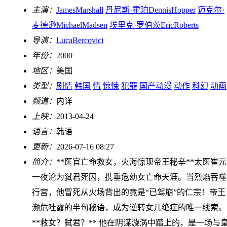
主演：
JamesMarshall
丹尼斯·霍珀DennisHopper
迈克尔·
麦德逊MichaelMadsen
埃里克·罗伯茨EricRoberts
导演：
LucaBercovici
年份：
2000
地区：
美国
类型：
剧情
韩国
情
惊悚
犯罪
国产动漫
动作
科幻
动画
频道：
内详
上映：
2013-04-24
语言：
韩语
更新：
2026-07-16 08:27
简介：
**医官亡命救女，火海惊现帝王秘辛**太医崔元
一夜沦为弑君死囚，携垂危幼女亡命天涯。当烈焰吞噬
行宫，他冒死从火场背出的竟是“已驾崩”的仁宗！帝王
濒危吐露的半句秘语，成为逆转女儿绝症的唯一线索。
**救女？弑君？** 他在阴谋漩涡中踏上的，是一场与