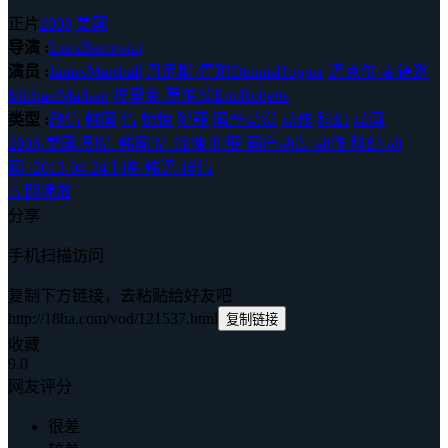
正片
2000
美国
导演 :
LucaBercovici
演员 :
JamesMarshall
丹尼斯·霍珀DennisHopper
迈克尔·麦德逊
MichaelMadsen
埃里克·罗伯茨EricRoberts
类型 :
剧情
韩国
情
惊悚
犯罪
国产动漫
动作
科幻
动画
2000
·
美国
·
剧情 韩国 情 惊悚 犯罪 国产动漫 动作 科幻 动
画
·
2013-04-24上映
·
韩语
·
详情
立即播放
分享
手机扫描访问
复制下方链接，去粘贴给好友吧
http://18ha.com/vod/121537.html
复制链接
收藏
9.0
网友评分
很差