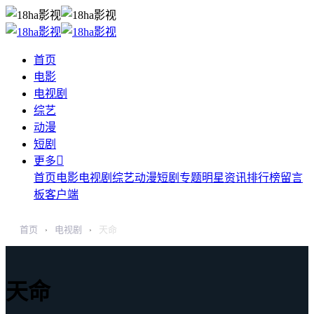
首页
电影
电视剧
综艺
动漫
短剧

更多
首页
电影
电视剧
综艺
动漫
短剧
专题
明星
资讯
排行榜
留言
板
客户端
首页
电视剧
天命
›
›
天命