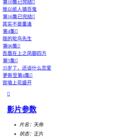
第10集已完结

我以纸人镇百鬼
第16集已完结

其实不是重逢
第4集

我的鸵鸟先生
第06集

吾凰在上之凤御四方
第5集

35岁了，还谈什么恋爱
更新至第4集

宫墙上花盛开

影片参数
片名：
天命
状态：
正片