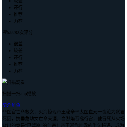
较差
还行
推荐
力荐
豆
6.9
282次评分
很差
较差
还行
推荐
力荐
扫描一扫app播放
简介
角色
**医官亡命救女，火海惊现帝王秘辛**太医崔元一夜沦为弑君
死囚，携垂危幼女亡命天涯。当烈焰吞噬行宫，他冒死从火场
背出的竟是“已驾崩”的仁宗！帝王濒危吐露的半句秘语，成为