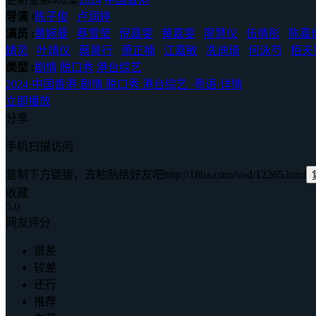
导演 :
陈子俊
卢润婷
演员 :
黄婉曼
蔡雪莹
倪嘉雯
黄嘉雯
廖慧仪
伍倩彤
陈嘉
婧灵
叶靖仪
蔡景行
萧正楠
江嘉敏
冼迪琦
何泳芍
栢天
类型 :
剧情
脱口秀
港台综艺
2024
·
中国香港
·
剧情 脱口秀 港台综艺
·
粤语
·
详情
立即播放
分享
手机扫描访问
复制下方链接，去粘贴给好友吧
http://18ha.com/vod/12265.html
收藏
5.0
网友评分
很差
较差
还行
推荐