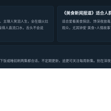
《美食新闻报道》适合人
、主理人笑泪人生，全在烟火灶
适合爱看美食探店、馋深夜放毒
看得人直流口水，舌头不会说
观众，尤其钟爱‘美食+人情故事
勤下饭或睡前刷两集都合适，不定期更新，追更可关注每周新集。别在深