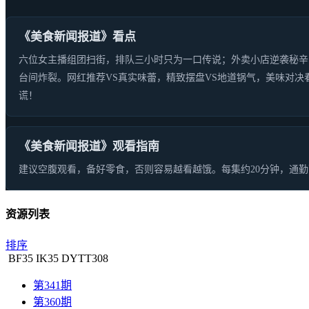
《美食新闻报道》看点
六位女主播组团扫街，排队三小时只为一口传说；外卖小店逆袭秘辛
台间炸裂。网红推荐VS真实味蕾，精致摆盘VS地道锅气，美味对决
谎！
《美食新闻报道》观看指南
建议空腹观看，备好零食，否则容易越看越饿。每集约20分钟，通
资源列表
排序
BF
35
IK
35
DYTT
308
第341期
第360期