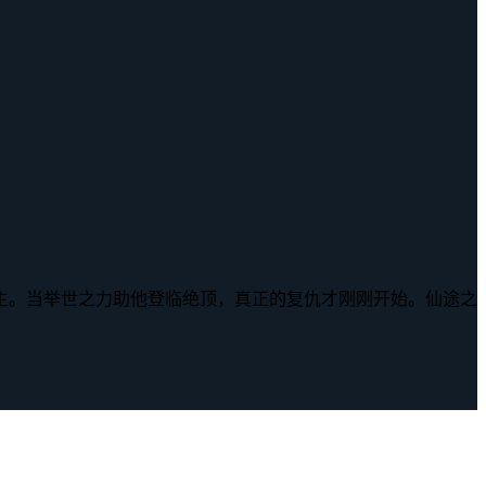
主。当举世之力助他登临绝顶，真正的复仇才刚刚开始。仙途之