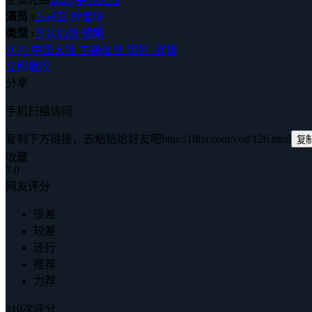
演员 :
王冠彭
钟莹玲
类型 :
古装仙侠
短剧
2025
·
中国大陆
·
古装仙侠 短剧
·
详情
立即播放
分享
手机扫描访问
复制下方链接，去粘贴给好友吧
http://18ha.com/vod/126.html
复
收藏
7.0
网友评分
很差
较差
还行
推荐
力荐
310次评分