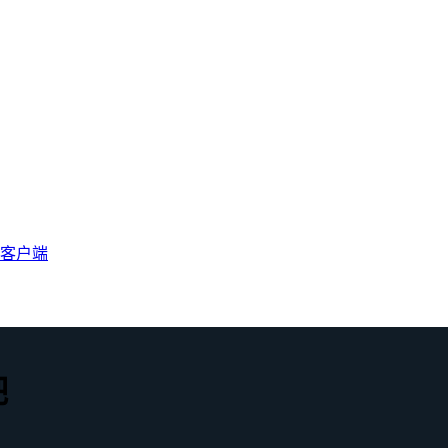
客户端
吧