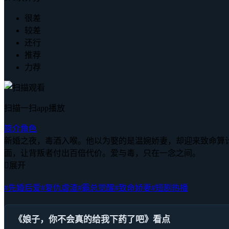
很差
较差
还行
推荐
力荐
扫描一扫app播放
简介
角色
新婚之夜，毒酒入喉。他以为娶的是温婉娇妻，却迎来致命算
面，让背叛者付出百倍代价。爱与毒，只在一念之间。

展开
#先婚后爱
#复仇虐渣
#霸总觉醒
#致命娇妻
#短剧热播
《娘子，你不会真的给我下药了吧》看点