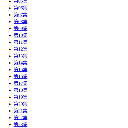
第05集
第06集
第07集
第08集
第09集
第10集
第11集
第12集
第13集
第14集
第15集
第16集
第17集
第18集
第19集
第20集
第21集
第22集
第23集