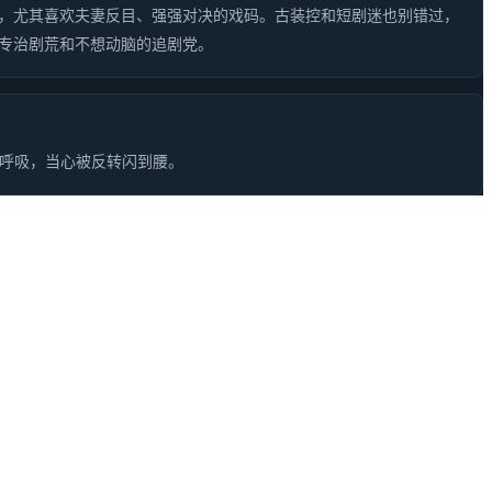
，尤其喜欢夫妻反目、强强对决的戏码。古装控和短剧迷也别错过，
专治剧荒和不想动脑的追剧党。
呼吸，当心被反转闪到腰。