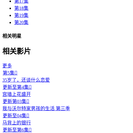
第17集
第18集
第19集
第20集
相关明星
相关影片
更多
第5集

35岁了，还谈什么恋爱
更新至第4集

宫墙上花盛开
更新第03集

我与沃尔特家男孩的生活 第三季
更新至04集

马背上的银行
更新至第6集
