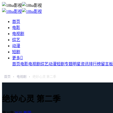
首页
电影
电视剧
综艺
动漫
短剧

更多
首页
电影
电视剧
综艺
动漫
短剧
专题
明星
资讯
排行榜
留言板
首页
电视剧
绝妙心灵 第二季
›
›
绝妙心灵 第二季
第20集
2025
美国