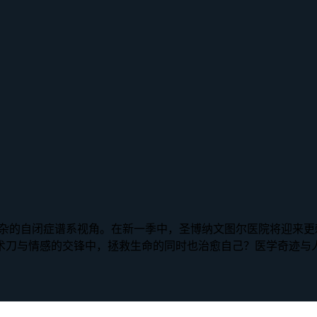
复杂的自闭症谱系视角。在新一季中，圣博纳文图尔医院将迎来
术刀与情感的交锋中，拯救生命的同时也治愈自己？医学奇迹与