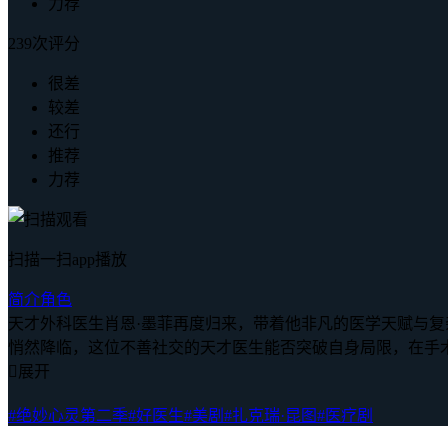
力荐
239次评分
很差
较差
还行
推荐
力荐
扫描一扫app播放
简介
角色
天才外科医生肖恩·墨菲再度归来，带着他非凡的医学天赋与
悄然降临，这位不善社交的天才医生能否突破自身局限，在手

展开
#绝妙心灵第二季
#好医生
#美剧
#扎克瑞·昆图
#医疗剧