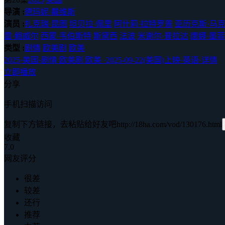
导演 :
德玛妮·戴维斯
演员 :
扎克瑞·昆图
坦贝拉·佩里
阿什莉·拉特罗普
亚历克斯·马
雷·鲍威尔
西蒙·韦伯斯特
斯黛西
法波
米谢尔·普拉达
唐娜·墨菲
类型 :
剧情
欧美剧
欧美
2025
·
美国
·
剧情 欧美剧 欧美
·
2025-09-22(美国)上映
·
英语
·
详情
立即播放
分享
手机扫描访问
复制下方链接，去粘贴给好友吧
http://18ha.com/vod/130176.html
收藏
7.0
网友评分
很差
较差
还行
推荐