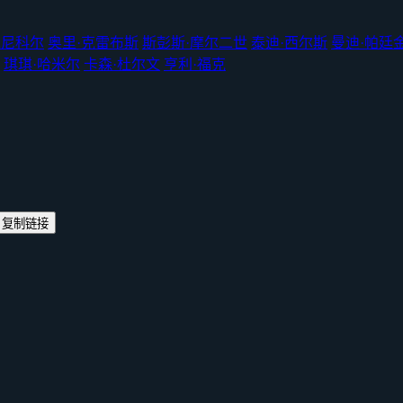
克尼科尔
奥里·克雷布斯
斯彭斯·摩尔二世
泰迪·西尔斯
曼迪·帕廷
琪琪·哈米尔
卡森·杜尔文
亨利·福克
复制链接