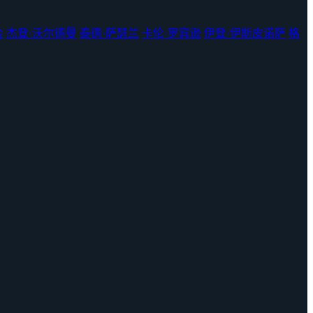
金
杰登·沃尔德曼
泰德·萨瑟兰
卡伦·罗宾逊
伊登·伊斯皮诺萨
格