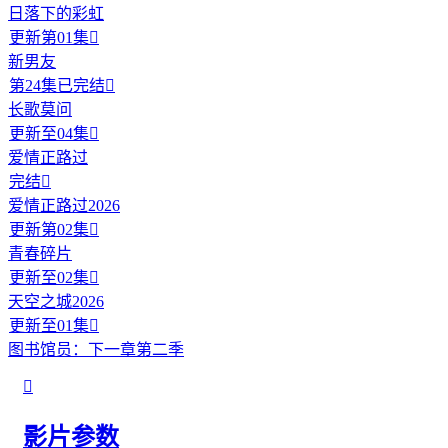
日落下的彩虹
更新第01集

新男友
第24集已完结

长歌莫问
更新至04集

爱情正路过
完结

爱情正路过2026
更新第02集

青春碎片
更新至02集

天空之城2026
更新至01集

图书馆员：下一章第二季

影片参数