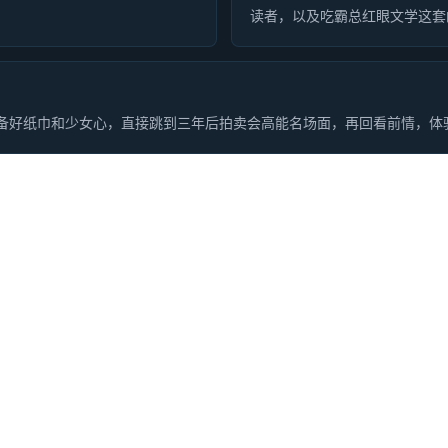
读者，以及吃霸总红眼文学这套
议备好纸巾和少女心，直接跳到三年后拍卖会高能名场面，再回看前情，体