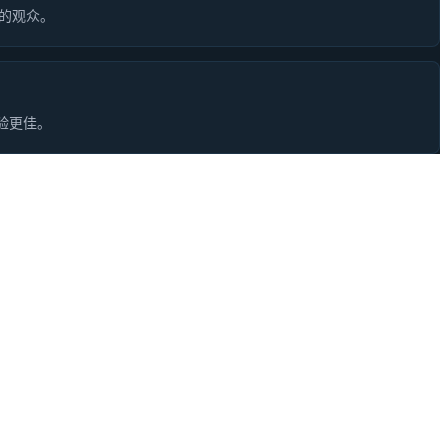
的观众。
验更佳。