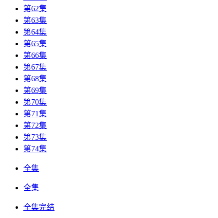
第62集
第63集
第64集
第65集
第66集
第67集
第68集
第69集
第70集
第71集
第72集
第73集
第74集
全集
全集
全集完结