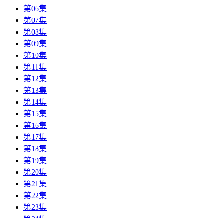
第06集
第07集
第08集
第09集
第10集
第11集
第12集
第13集
第14集
第15集
第16集
第17集
第18集
第19集
第20集
第21集
第22集
第23集