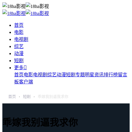
首页
电影
电视剧
综艺
动漫
短剧

更多
首页
电影
电视剧
综艺
动漫
短剧
专题
明星
资讯
排行榜
留言
板
客户端
首页
短剧
乖嫁我别逼我求你
›
›
乖嫁我别逼我求你