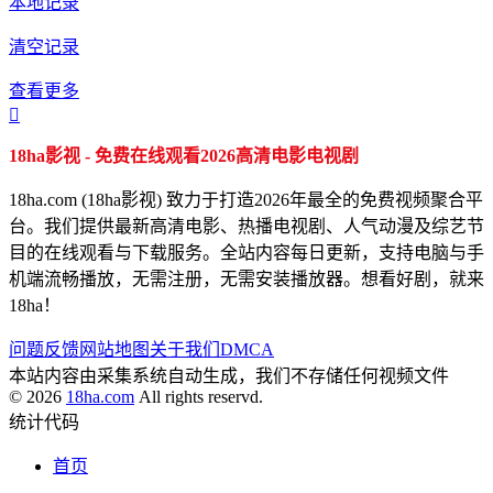
本地记录
清空记录
查看更多

18ha影视 - 免费在线观看2026高清电影电视剧
18ha.com (18ha影视) 致力于打造2026年最全的免费视频聚合平
台。我们提供最新高清电影、热播电视剧、人气动漫及综艺节
目的在线观看与下载服务。全站内容每日更新，支持电脑与手
机端流畅播放，无需注册，无需安装播放器。想看好剧，就来
18ha！
问题反馈
网站地图
关于我们
DMCA
本站内容由采集系统自动生成，我们不存储任何视频文件
© 2026
18ha.com
All rights reservd.
统计代码
首页