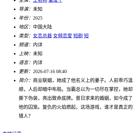
主演：
王名扬
董瑷宁
导演：
未知
年份：
2025
地区：
中国大陆
类型：
女恋总裁
女频恋爱
短剧
短
频道：
内详
上映：
未知
语言：
内详
更新：
2026-07-16 08:40
简介：
商业联姻，她成了他名义上的妻子。人前乖巧温
顺，人后却暗中布局。当霸总以为一切尽在掌控，她却
撕下伪装，亮出致命底牌。昔日求来的婚姻，如今成了
他的囚笼。复仇的火焰燃起，这场游戏，谁才是真正的
猎人？