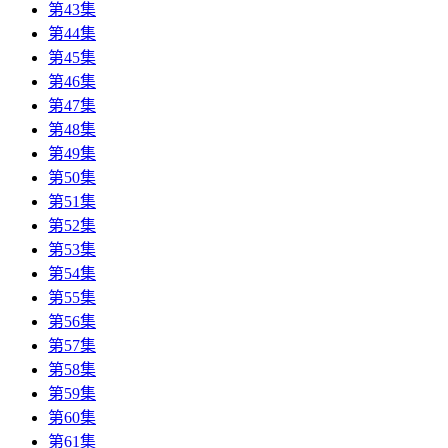
第43集
第44集
第45集
第46集
第47集
第48集
第49集
第50集
第51集
第52集
第53集
第54集
第55集
第56集
第57集
第58集
第59集
第60集
第61集