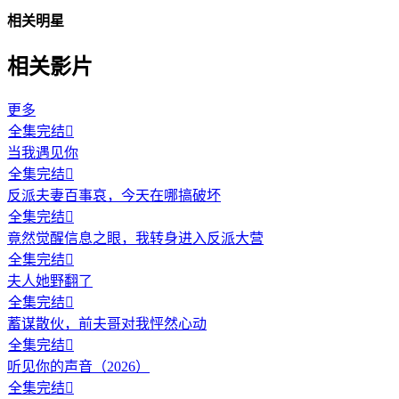
相关明星
相关影片
更多
全集完结

当我遇见你
全集完结

反派夫妻百事哀，今天在哪搞破坏
全集完结

竟然觉醒信息之眼，我转身进入反派大营
全集完结

夫人她野翻了
全集完结

蓄谋散伙，前夫哥对我怦然心动
全集完结

听见你的声音（2026）
全集完结
