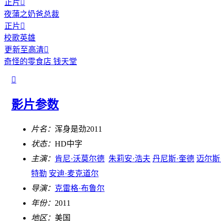
正片

夜蒲之奶爸总裁
正片

校歌英雄
更新至高清

奇怪的零食店 钱天堂

影片参数
片名：
浑身是劲2011
状态：
HD中字
主演：
肯尼·沃莫尔德
朱莉安·浩夫
丹尼斯·奎德
迈尔斯
特勒
安迪·麦克道尔
导演：
克雷格·布鲁尔
年份：
2011
地区：
美国