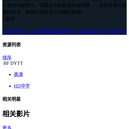
个音符冲破禁令，埋藏多年的秘密开始苏醒……这场青春与禁
锢的对决，将揭开怎样惊心动魄的真相？

展开
#浑身是劲2011
#音乐舞蹈
#青春叛逆
#小镇秘密
#肯尼·沃莫尔德
资源列表
排序
BF
DYTT
高清
HD中字
相关明星
相关影片
更多