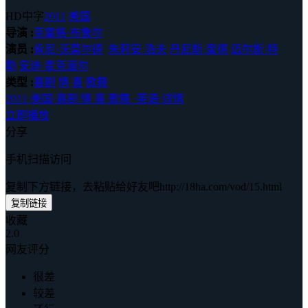
HD中字
2011
美国
导演 :
克雷格·布鲁尔
演员 :
肯尼·沃莫尔德
朱莉安·浩夫
丹尼斯·奎德
迈尔斯·特
勒
安迪·麦克道尔
类型 :
喜剧
情
喜
歌舞
2011
·
美国
·
喜剧 情 喜 歌舞
·
英语
·
详情
立即播放
分享
手机扫描访问
复制下方链接，去粘贴给好友吧
http://18ha.com/vod/15.html
复制链接
收藏
2.0
网友评分
很差
较差