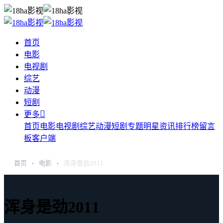
首页
电影
电视剧
综艺
动漫
短剧

更多
首页
电影
电视剧
综艺
动漫
短剧
专题
明星
资讯
排行榜
留言
板
客户端
首页
电影
浑身是劲2011
›
›
浑身是劲2011