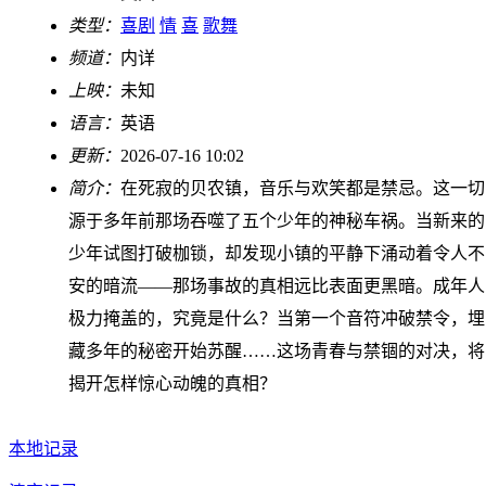
类型：
喜剧
情
喜
歌舞
频道：
内详
上映：
未知
语言：
英语
更新：
2026-07-16 10:02
简介：
在死寂的贝农镇，音乐与欢笑都是禁忌。这一切
源于多年前那场吞噬了五个少年的神秘车祸。当新来的
少年试图打破枷锁，却发现小镇的平静下涌动着令人不
安的暗流——那场事故的真相远比表面更黑暗。成年人
极力掩盖的，究竟是什么？当第一个音符冲破禁令，埋
藏多年的秘密开始苏醒……这场青春与禁锢的对决，将
揭开怎样惊心动魄的真相？
本地记录