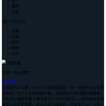
还行
推荐
力荐
豆
6.1
32次评分
很差
较差
还行
推荐
力荐
扫描一扫app播放
简介
角色
在死寂的贝农镇，音乐与欢笑都是禁忌。这一切源于多年前那
场吞噬了五个少年的神秘车祸。当新来的少年试图打破枷锁，
却发现小镇的平静下涌动着令人不安的暗流——那场事故的真
相远比表面更黑暗。成年人极力掩盖的，究竟是什么？当第一