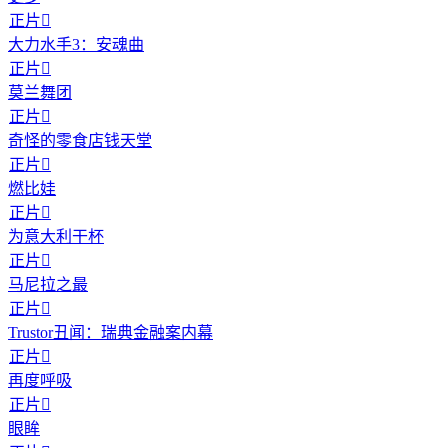
正片

大力水手3：安魂曲
正片

莫兰舞团
正片

奇怪的零食店钱天堂
正片

燃比娃
正片

为意大利干杯
正片

马尼拉之最
正片

Trustor丑闻：瑞典金融案内幕
正片

再度呼吸
正片

眼眸