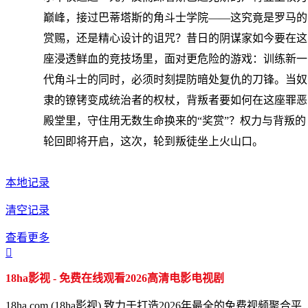
巅峰，接过巴蒂塔斯的角斗士学院——这究竟是罗马的
赏赐，还是精心设计的诅咒？昔日的阴谋家如今要在这
座浸透鲜血的竞技场里，面对更危险的游戏：训练新一
代角斗士的同时，必须时刻提防暗处复仇的刀锋。当奴
隶的镣铐变成统治者的权杖，背叛者要如何在这座罪恶
殿堂里，守住用无数生命换来的“奖赏”？权力与背叛的
轮回即将开启，这次，轮到叛徒坐上火山口。
本地记录
清空记录
查看更多

18ha影视 - 免费在线观看2026高清电影电视剧
18ha.com (18ha影视) 致力于打造2026年最全的免费视频聚合平