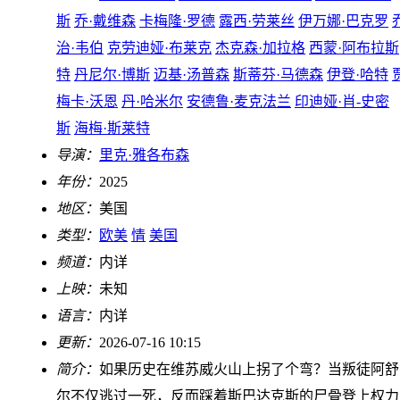
斯
乔·戴维森
卡梅隆·罗德
露西·劳莱丝
伊万娜·巴克罗
治·韦伯
克劳迪娅·布莱克
杰克森·加拉格
西蒙·阿布拉斯
特
丹尼尔·博斯
迈基·汤普森
斯蒂芬·马德森
伊登·哈特
梅卡·沃恩
丹·哈米尔
安德鲁·麦克法兰
印迪娅·肖-史密
斯
海梅·斯莱特
导演：
里克·雅各布森
年份：
2025
地区：
美国
类型：
欧美
情
美国
频道：
内详
上映：
未知
语言：
内详
更新：
2026-07-16 10:15
简介：
如果历史在维苏威火山上拐了个弯？当叛徒阿舒
尔不仅逃过一死，反而踩着斯巴达克斯的尸骨登上权力