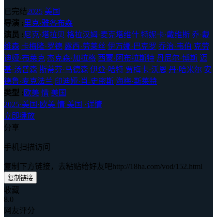
已完结
2025
美国
导演 :
里克·雅各布森
演员 :
尼克·塔拉贝
格拉汉姆·麦克塔维什
特妮卡·戴维斯
乔·戴
维森
卡梅隆·罗德
露西·劳莱丝
伊万娜·巴克罗
乔治·韦伯
克劳
迪娅·布莱克
杰克森·加拉格
西蒙·阿布拉斯特
丹尼尔·博斯
迈
基·汤普森
斯蒂芬·马德森
伊登·哈特
贾梅卡·沃恩
丹·哈米尔
安
德鲁·麦克法兰
印迪娅·肖-史密斯
海梅·斯莱特
类型 :
欧美
情
美国
2025
·
美国
·
欧美 情 美国
·
详情
立即播放
分享
手机扫描访问
复制下方链接，去粘贴给好友吧
http://18ha.com/vod/152.html
复制链接
收藏
8.0
网友评分