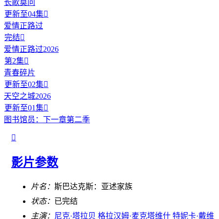
长歌莫问
更新至04集

爱情正路过
完结

爱情正路过2026
第2集

青春碎片
更新至02集

天空之城2026
更新至01集

图书馆员：下一章第二季

影片参数
片名：
斯巴达克斯：亚述家族
状态：
已完结
主演：
尼克·塔拉贝
格拉汉姆·麦克塔维什
特妮卡·戴维