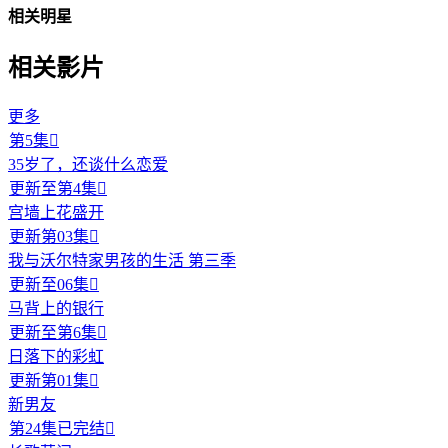
相关明星
相关影片
更多
第5集

35岁了，还谈什么恋爱
更新至第4集

宫墙上花盛开
更新第03集

我与沃尔特家男孩的生活 第三季
更新至06集

马背上的银行
更新至第6集

日落下的彩虹
更新第01集

新男友
第24集已完结
