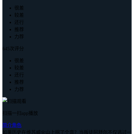
很差
较差
还行
推荐
力荐
645次评分
很差
较差
还行
推荐
力荐
扫描一扫app播放
简介
角色
如果历史在维苏威火山上拐了个弯？当叛徒阿舒尔不仅逃过一