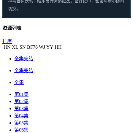
神与台词伏笔，结尾反转务必细品。备好纸巾，甜蜜与虐心随时
切换。
资源列表
排序
HN
XL
SN
BF
76
WJ
YY
HH
全集完结
全集完结
全集
第01集
第02集
第03集
第04集
第05集
第06集