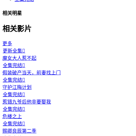
相关明星
相关影片
更多
更新全集

魔女大人惹不起
全集完结

假装破产当天，前妻找上门
全集完结

守护江晦计划
全集完结

惹错九爷后他非要娶我
全集完结

危楼之上
全集完结

赐卿良辰第二季