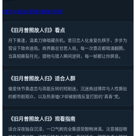
#复仇
#商战
#爱情
#悬疑
#反转
《旧月曾照故人归》看点
月下重逢，温柔刀锋暗藏杀机。昔日恋人化身复仇棋手，步步为
营设下致命迷局。商界霸总甘愿入局，每一次靠近都暗涌翻腾。
当真相撕裂月光，猎物与猎人瞬间逆转，每一帧都让你屏息。
《旧月曾照故人归》适合人群
偏爱快节奏虐恋与高能反转的短剧迷，沉迷商战博弈与人性撕扯
的都市剧观众，以及热衷嗑CP却被剧情反复打脸的‘真香’党。
《旧月曾照故人归》观看指南
适合深夜独自沉浸，一口气刷完全集感受酣畅淋漓。注意捕捉眼