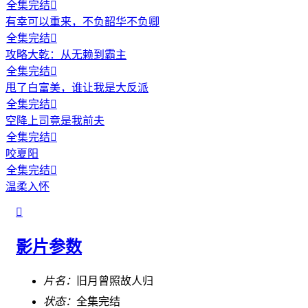
全集完结

有幸可以重来，不负韶华不负卿
全集完结

攻略大乾：从无赖到霸主
全集完结

甩了白富美，谁让我是大反派
全集完结

空降上司竟是我前夫
全集完结

咬夏阳
全集完结

温柔入怀

影片参数
片名：
旧月曾照故人归
状态：
全集完结