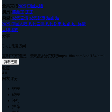
全集完结
2025
中国大陆
演员 :
李翔宇
丁丁
类型 :
现代言情
现代都市
短剧
短
2025
·
中国大陆
·
现代言情 现代都市 短剧 短
·
详情
立即播放
分享
手机扫描访问
复制下方链接，去粘贴给好友吧
http://18ha.com/vod/154.html
复制链接
收藏
4.0
网友评分
很差
较差
还行
推荐