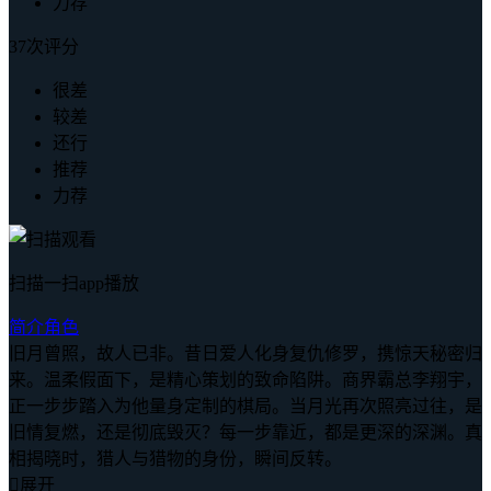
力荐
37次评分
很差
较差
还行
推荐
力荐
扫描一扫app播放
简介
角色
旧月曾照，故人已非。昔日爱人化身复仇修罗，携惊天秘密归
来。温柔假面下，是精心策划的致命陷阱。商界霸总李翔宇，
正一步步踏入为他量身定制的棋局。当月光再次照亮过往，是
旧情复燃，还是彻底毁灭？每一步靠近，都是更深的深渊。真
相揭晓时，猎人与猎物的身份，瞬间反转。

展开