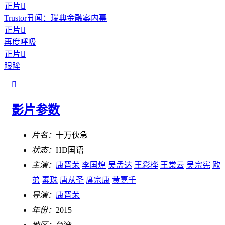
正片

Trustor丑闻：瑞典金融案内幕
正片

再度呼吸
正片

眼眸

影片参数
片名：
十万伙急
状态：
HD国语
主演：
康晋荣
李国煌
吴孟达
王彩桦
王棠云
吴宗宪
欧
弟
素珠
唐从圣
庹宗康
黄嘉千
导演：
康晋荣
年份：
2015