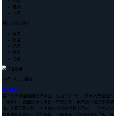
还行
推荐
力荐
豆
3.6
911次评分
很差
较差
还行
推荐
力荐
扫描一扫app播放
简介
角色
富二代陈默因嗜赌败光家业，沦为“负二代”，仅剩父亲遗留的
一幅画作。然而这幅估值仅十万元的画，远不足以偿还巨额赌
债。走投无路之际，地下钱庄老板突然找上门来——他竟对这
幅画表现出异乎寻常的兴趣。当画布背后的秘密逐渐浮现，陈