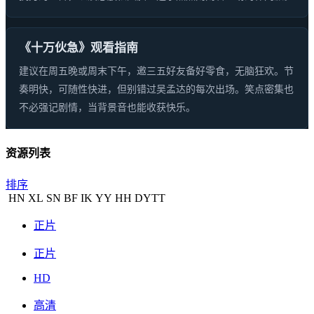
《十万伙急》观看指南
建议在周五晚或周末下午，邀三五好友备好零食，无脑狂欢。节
奏明快，可随性快进，但别错过吴孟达的每次出场。笑点密集也
不必强记剧情，当背景音也能收获快乐。
资源列表
排序
HN
XL
SN
BF
IK
YY
HH
DYTT
正片
正片
HD
高清