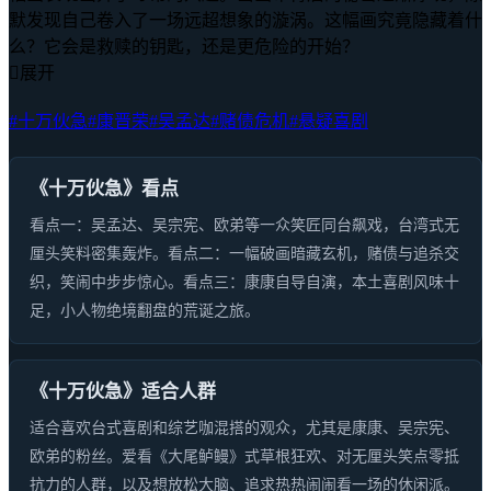
默发现自己卷入了一场远超想象的漩涡。这幅画究竟隐藏着什
么？它会是救赎的钥匙，还是更危险的开始？

展开
#十万伙急
#康晋荣
#吴孟达
#赌债危机
#悬疑喜剧
《十万伙急》看点
看点一：吴孟达、吴宗宪、欧弟等一众笑匠同台飙戏，台湾式无
厘头笑料密集轰炸。看点二：一幅破画暗藏玄机，赌债与追杀交
织，笑闹中步步惊心。看点三：康康自导自演，本土喜剧风味十
足，小人物绝境翻盘的荒诞之旅。
《十万伙急》适合人群
适合喜欢台式喜剧和综艺咖混搭的观众，尤其是康康、吴宗宪、
欧弟的粉丝。爱看《大尾鲈鳗》式草根狂欢、对无厘头笑点零抵
抗力的人群，以及想放松大脑、追求热热闹闹看一场的休闲派。