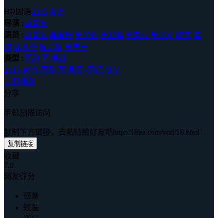
HD国语
2015
台湾
导演 :
康晋荣
演员 :
康晋荣
李国煌
吴孟达
王彩桦
王棠云
吴宗宪
欧弟
素
珠
唐从圣
庹宗康
黄嘉千
类型 :
喜剧
喜
悬疑
2015
·
台湾
·
喜剧 喜 悬疑
·
国语
·
详情
立即播放
分享
手机扫描访问
复制下方链接，去粘贴给好友吧
http://18ha.com/vod/16.html
复制链接
收藏
7.0
网友评分
很差
较差