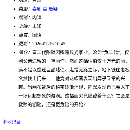
地区：
台湾
类型：
喜剧
喜
悬疑
频道：
内详
上映：
未知
语言：
国语
更新：
2026-07-16 10:45
简介：
富二代陈默因嗜赌败光家业，沦为“负二代”，仅
剩父亲遗留的一幅画作。然而这幅估值仅十万元的画，
远不足以偿还巨额赌债。走投无路之际，地下钱庄老板
突然找上门来——他竟对这幅画表现出异乎寻常的兴
趣。当画布背后的秘密逐渐浮现，陈默发现自己卷入了
一场远超想象的漩涡。这幅画究竟隐藏着什么？它会是
救赎的钥匙，还是更危险的开始？
本地记录