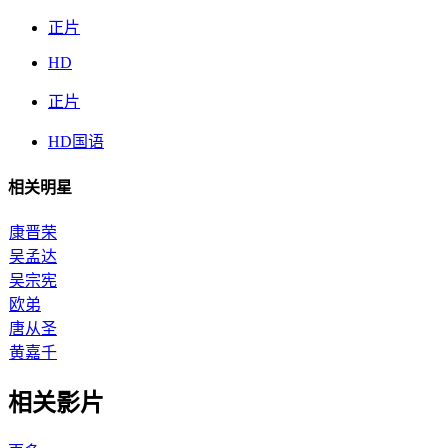
正片
HD
正片
HD国语
相关明星
康晋荣
吴孟达
吴宗宪
欧弟
唐从圣
黄嘉千
相关影片