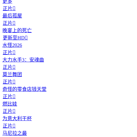
更多
正片

最后孤屋
正片

晚宴上的死亡
更新至HD

水怪2026
正片

大力水手3：安魂曲
正片

莫兰舞团
正片

奇怪的零食店钱天堂
正片

燃比娃
正片

为意大利干杯
正片

马尼拉之最