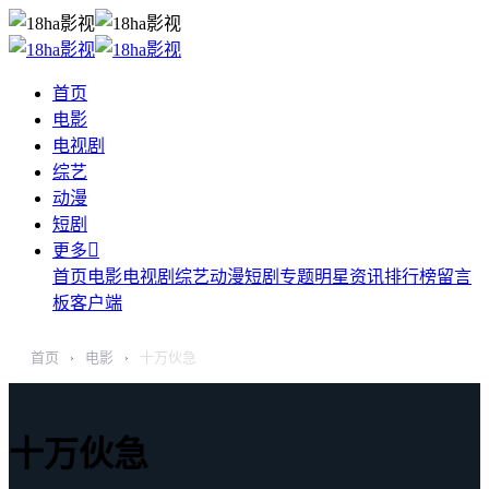
首页
电影
电视剧
综艺
动漫
短剧

更多
首页
电影
电视剧
综艺
动漫
短剧
专题
明星
资讯
排行榜
留言
板
客户端
首页
电影
十万伙急
›
›
十万伙急