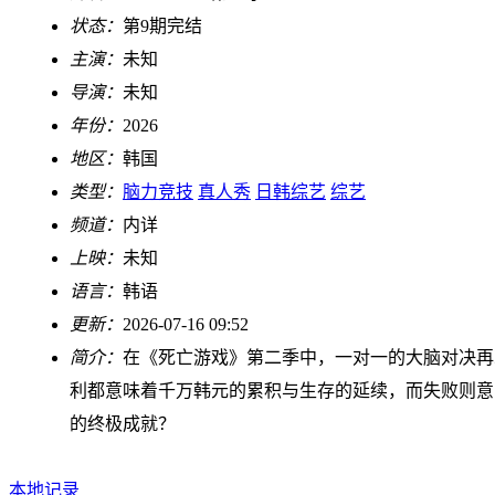
状态：
第9期完结
主演：
未知
导演：
未知
年份：
2026
地区：
韩国
类型：
脑力竞技
真人秀
日韩综艺
综艺
频道：
内详
上映：
未知
语言：
韩语
更新：
2026-07-16 09:52
简介：
在《死亡游戏》第二季中，一对一的大脑对决再
利都意味着千万韩元的累积与生存的延续，而失败则意
的终极成就？
本地记录