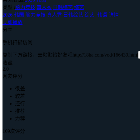
类型 :
脑力竞技
真人秀
日韩综艺
综艺
2026
·
韩国
·
脑力竞技 真人秀 日韩综艺 综艺
·
韩语
·
详情
立即播放
分享
手机扫描访问
复制下方链接，去粘贴给好友吧
http://18ha.com/vod/166439.html
收藏
2.0
网友评分
很差
较差
还行
推荐
力荐
169次评分