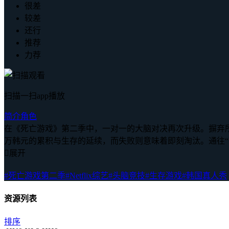
很差
较差
还行
推荐
力荐
扫描一扫app播放
简介
角色
在《死亡游戏》第二季中，一对一的大脑对决再次升级。摒弃
万韩元的累积与生存的延续，而失败则意味着即刻淘汰。通往

展开
#死亡游戏第二季
#Netflix综艺
#头脑竞技
#生存游戏
#韩国真人秀
资源列表
排序