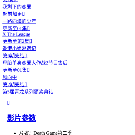
我剩下的恋爱
超前加更

一路向海的少年
更新至01集

X The League
更新至第2集

香港小姐湘遇记
第6期完结

母胎单身恋爱大作战2节目售后
更新至01集

风向中
第2期完结

第5届青龙系列颁奖典礼

影片参数
片名：
Death Game第二季