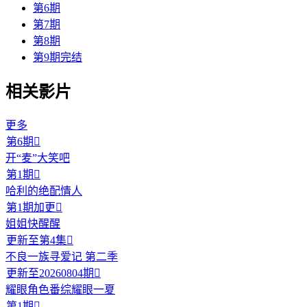
第6期
第7期
第8期
第9期完结
相关影片
更多
第6期

开“麦”大笑吧
第1期

哈利的绝配情人
第1期加更

姐姐快醒醒
更新至第4集

不良一族寻爱记 第二季
更新至20260804期

耀眼角色番综耀眼一夏
第1期
