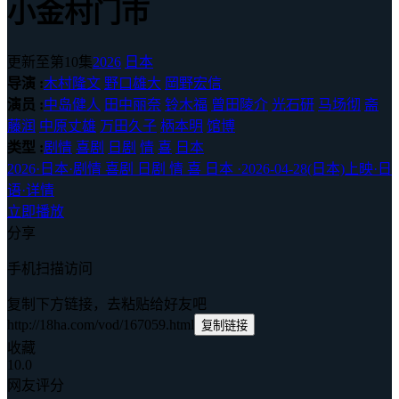
小金村门市
更新至第10集
2026
日本
导演 :
木村隆文
野口雄大
岡野宏信
演员 :
中岛健人
田中丽奈
铃木福
曾田陵介
光石研
马场彻
斋
藤润
中原丈雄
万田久子
柄本明
馆博
类型 :
剧情
喜剧
日剧
情
喜
日本
2026
·
日本
·
剧情 喜剧 日剧 情 喜 日本
·
2026-04-28(日本)上映
·
日
语
·
详情
立即播放
分享
手机扫描访问
复制下方链接，去粘贴给好友吧
http://18ha.com/vod/167059.html
复制链接
收藏
10.0
网友评分