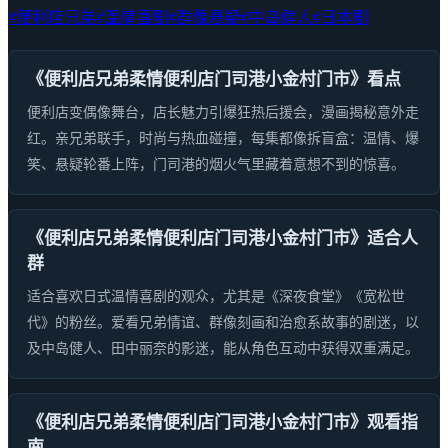
#便利店兄弟
#温情喜剧
#群像悬疑
#中岛健人
#日本剧
《便利店兄弟柔情便利店门司港小金村门市》看点
便利店变偶像舞台，店长魅力引爆狂热后援会，漫画揭秘意外走
红。亲兄弟联手，时尚与热血碰撞，每集都像拆盲盒：温情、爆
笑、悬疑轮番上阵，门司港的烟火气里藏着意想不到的惊喜。
《便利店兄弟柔情便利店门司港小金村门市》适合人
群
适合喜欢日式温情喜剧的观众，尤其是《深夜食堂》《宽松世
代》的粉丝。爱看兄弟情谊、群像刻画和治愈系故事的剧迷，以
及中岛健人、田中丽奈的影迷，能从角色互动中获得双重满足。
《便利店兄弟柔情便利店门司港小金村门市》观看指
南