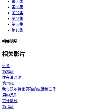
第05集
第06集
第07集
第08集
第09集
第10集
相关明星
相关影片
更多
第2集

住在清潭洞
第7集

我与沃尔特家男孩的生活第三季
第04集

花开锦绣
第1集
