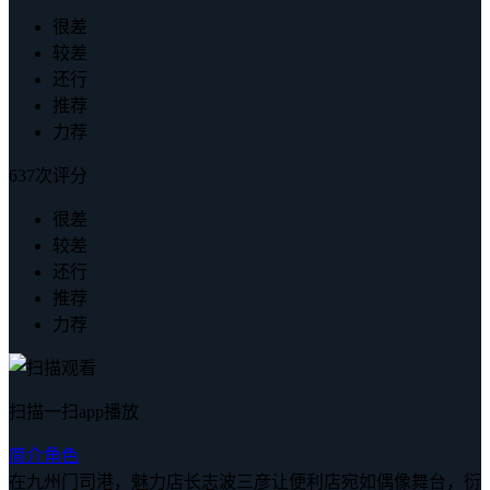
很差
较差
还行
推荐
力荐
637次评分
很差
较差
还行
推荐
力荐
扫描一扫app播放
简介
角色
在九州门司港，魅力店长志波三彦让便利店宛如偶像舞台，衍