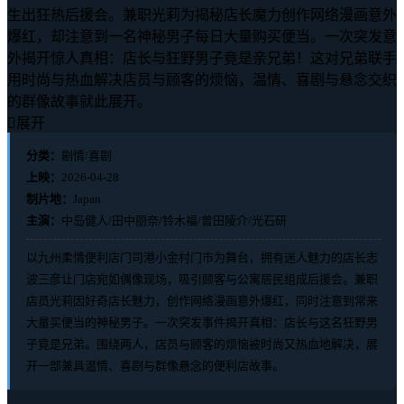
生出狂热后援会。兼职光莉为揭秘店长魔力创作网络漫画意外
爆红，却注意到一名神秘男子每日大量购买便当。一次突发意
外揭开惊人真相：店长与狂野男子竟是亲兄弟！这对兄弟联手
用时尚与热血解决店员与顾客的烦恼，温情、喜剧与悬念交织
的群像故事就此展开。

展开
分类：
剧情/喜剧
上映：
2026-04-28
制片地：
Japan
主演：
中岛健人/田中丽奈/铃木福/曾田陵介/光石研
以九州柔情便利店门司港小金村门市为舞台，拥有迷人魅力的店长志
波三彦让门店宛如偶像现场，吸引顾客与公寓居民组成后援会。兼职
店员光莉因好奇店长魅力，创作网络漫画意外爆红，同时注意到常来
大量买便当的神秘男子。一次突发事件揭开真相：店长与这名狂野男
子竟是兄弟。围绕两人，店员与顾客的烦恼被时尚又热血地解决，展
开一部兼具温情、喜剧与群像悬念的便利店故事。