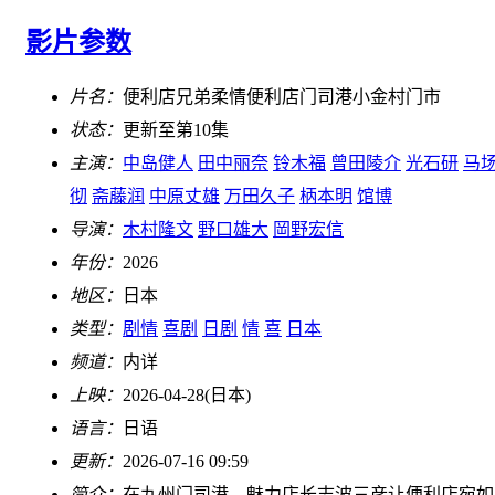
影片参数
片名：
便利店兄弟柔情便利店门司港小金村门市
状态：
更新至第10集
主演：
中岛健人
田中丽奈
铃木福
曾田陵介
光石研
马
彻
斋藤润
中原丈雄
万田久子
柄本明
馆博
导演：
木村隆文
野口雄大
岡野宏信
年份：
2026
地区：
日本
类型：
剧情
喜剧
日剧
情
喜
日本
频道：
内详
上映：
2026-04-28(日本)
语言：
日语
更新：
2026-07-16 09:59
简介：
在九州门司港，魅力店长志波三彦让便利店宛如