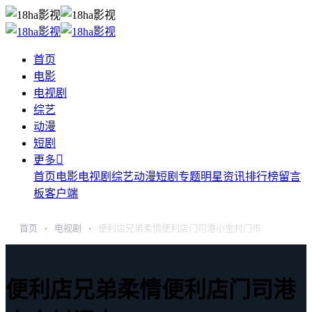
首页
电影
电视剧
综艺
动漫
短剧

更多
首页
电影
电视剧
综艺
动漫
短剧
专题
明星
资讯
排行榜
留言
板
客户端
首页
电视剧
便利店兄弟柔情便利店门司港小金村门市
›
›
便利店兄弟柔情便利店门司港