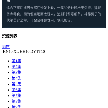
适合下班后或周末窝在沙发上看，一集30分钟轻松无负担。建议
备点零食，因为便当场面太诱人。追剧时留意细节，神秘男子的
伏笔贯穿全程，可配合弹幕食用，快乐加倍。
资源列表
排序
HN
10
XL
HH
10
DYTT
10
第1集
第2集
第3集
第4集
第5集
第6集
第7集
第8集
第9集