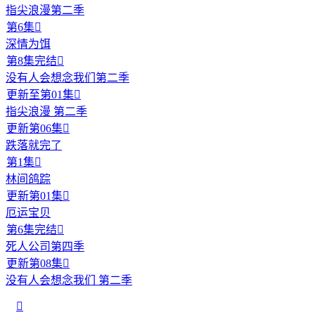
指尖浪漫第二季
第6集

深情为饵
第8集完结

没有人会想念我们第二季
更新至第01集

指尖浪漫 第二季
更新第06集

跌落就完了
第1集

林间鸽踪
更新第01集

厄运宝贝
第6集完结

死人公司第四季
更新第08集

没有人会想念我们 第二季
