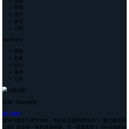
很差
较差
还行
推荐
力荐
588次评分
很差
较差
还行
推荐
力荐
扫描一扫app播放
简介
角色
爱情与谎言在高空交织，命运在云端悄然转折。《魅力航班第
二季》延续第一季的浪漫悬疑，当一群乘客登上飞往未知的航