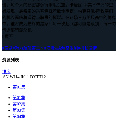
班，每个人的秘密都像行李般沉重。卡曼妮·耶美肯饰演的空
姐发现，最亲密的乘客竟藏着致命阴谋；帕克普泓·隆牧塞侗
的机长面临着道德与职责的撕裂。在这场三万英尺高空的博弈
中，谁将成为最终的赢家？每一次起飞都可能是永别，每一句
情话都暗藏杀机。

展开
#泰剧
#魅力航班第二季
#浪漫悬疑
#空姐剧
#机长爱情
资源列表
排序
SN
WJ
14
IK
11
DYTT
12
第01集
第01集
第02集
第03集
第04集