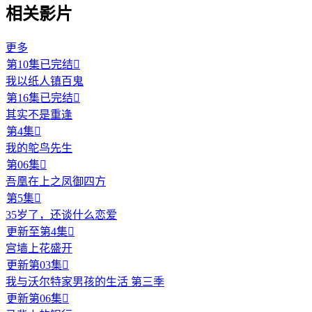
相关影片
更多
第10集已完结

我以纸人镇百鬼
第16集已完结

其实不是重逢
第4集

我的鸵鸟先生
第06集

吾凰在上之凤御四方
第5集

35岁了，还谈什么恋爱
更新至第4集

宫墙上花盛开
更新第03集

我与沃尔特家男孩的生活 第三季
更新第06集
