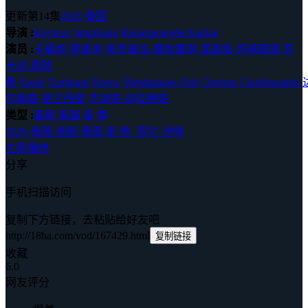
更新第14集
2026
泰国
导演 :
Kuyteav
Jatuphong
Rungrueangdechaphat
演员 :
卡曼妮·耶美肯
帕克普泓·隆牧塞侗
温查帕·苏梅提固
苏
卡达·顾珑
希
Nasiri
Tantharat
Ninew
Phetdankaeo
Erk
Chrrissa
Chotijirasathit
尔姆泰·普兰西普
杰迪帕·迪拉朋帕
类型 :
泰剧
泰国
泰
情
2026
·
泰国
·
泰剧 泰国 泰 情
·
其它
·
详情
立即播放
分享
手机扫描访问
复制下方链接，去粘贴给好友吧
http://18ha.com/vod/167429.html
复制链接
收藏
6.0
网友评分