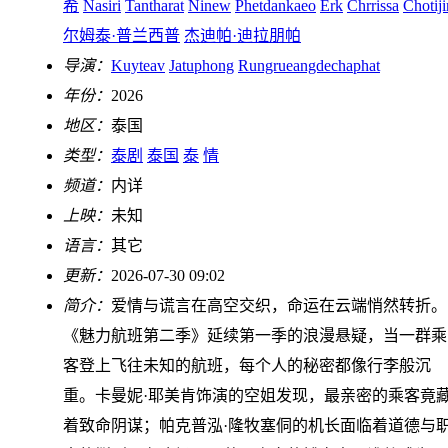
希
Nasiri
Tantharat
Ninew
Phetdankaeo
Erk
Chrrissa
Chotiji
尔姆泰·普兰西普
杰迪帕·迪拉朋帕
导演：
Kuyteav
Jatuphong
Rungrueangdechaphat
年份：
2026
地区：
泰国
类型：
泰剧
泰国
泰
情
频道：
内详
上映：
未知
语言：
其它
更新：
2026-07-30 09:02
简介：
爱情与谎言在高空交织，命运在云端悄然转折。
《魅力航班第二季》延续第一季的浪漫悬疑，当一群乘
客登上飞往未知的航班，每个人的秘密都像行李般沉
重。卡曼妮·耶美肯饰演的空姐发现，最亲密的乘客竟
着致命阴谋；帕克普泓·隆牧塞侗的机长面临着道德与