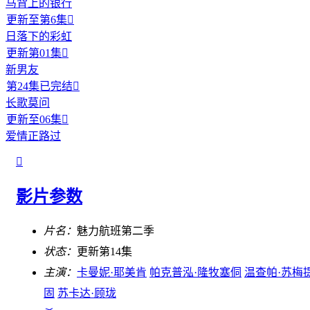
马背上的银行
更新至第6集

日落下的彩虹
更新第01集

新男友
第24集已完结

长歌莫问
更新至06集

爱情正路过

影片参数
片名：
魅力航班第二季
状态：
更新第14集
主演：
卡曼妮·耶美肯
帕克普泓·隆牧塞侗
温查帕·苏梅
固
苏卡达·顾珑