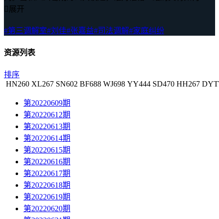

展开
#第三调解室
#刘佳
#张嘉益
#司法调解
#家庭纠纷
资源列表
排序
HN
260
XL
267
SN
602
BF
688
WJ
698
YY
444
SD
470
HH
267
DYT
第20220609期
第20220612期
第20220613期
第20220614期
第20220615期
第20220616期
第20220617期
第20220618期
第20220619期
第20220620期