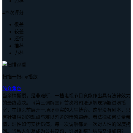
力荐
475次评分
很差
较差
还行
推荐
力荐
扫描一扫app播放
简介
角色
当亲情撕裂，是非难断，一档电视节目竟能作出具有法律效力
的最终裁决。《第三调解室》首次将司法调解现场搬进演播
室，在镜头前展开一场场真实的人生博弈。这里没有剧本，只
有针锋相对的观点与难以割舍的情感羁绊。看法律如何丈量亲
情，理性如何安抚伤痛，每一次调解都是一次对人性的深度拷
问。当私人纠葛成为公共议题，谁对谁错？结局又将如何？