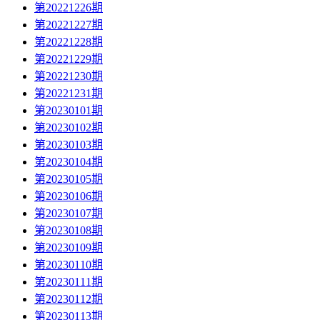
第20221226期
第20221227期
第20221228期
第20221229期
第20221230期
第20221231期
第20230101期
第20230102期
第20230103期
第20230104期
第20230105期
第20230106期
第20230107期
第20230108期
第20230109期
第20230110期
第20230111期
第20230112期
第20230113期