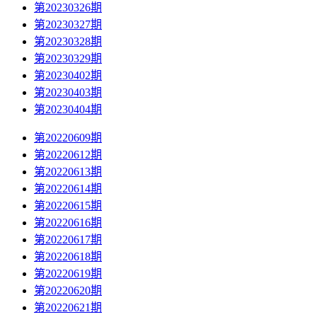
第20230326期
第20230327期
第20230328期
第20230329期
第20230402期
第20230403期
第20230404期
第20220609期
第20220612期
第20220613期
第20220614期
第20220615期
第20220616期
第20220617期
第20220618期
第20220619期
第20220620期
第20220621期