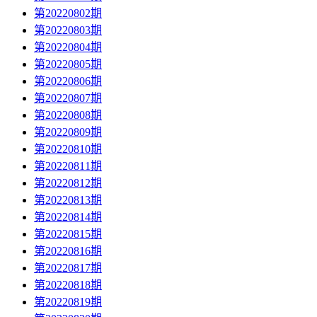
第20220802期
第20220803期
第20220804期
第20220805期
第20220806期
第20220807期
第20220808期
第20220809期
第20220810期
第20220811期
第20220812期
第20220813期
第20220814期
第20220815期
第20220816期
第20220817期
第20220818期
第20220819期