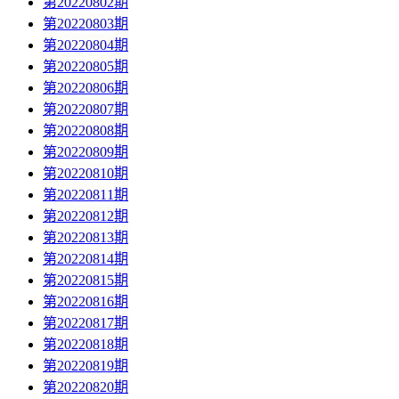
第20220802期
第20220803期
第20220804期
第20220805期
第20220806期
第20220807期
第20220808期
第20220809期
第20220810期
第20220811期
第20220812期
第20220813期
第20220814期
第20220815期
第20220816期
第20220817期
第20220818期
第20220819期
第20220820期