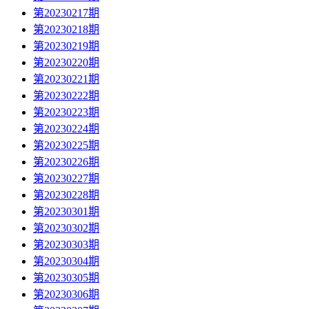
第20230217期
第20230218期
第20230219期
第20230220期
第20230221期
第20230222期
第20230223期
第20230224期
第20230225期
第20230226期
第20230227期
第20230228期
第20230301期
第20230302期
第20230303期
第20230304期
第20230305期
第20230306期