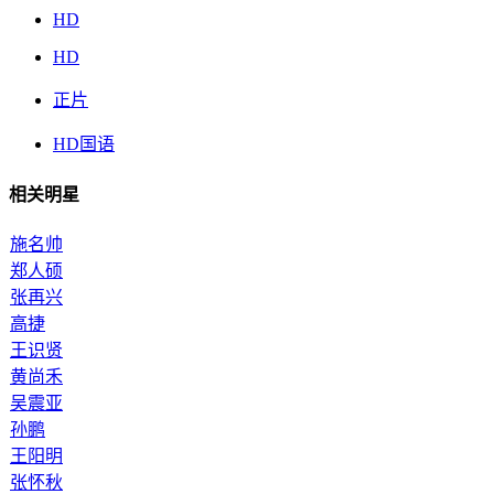
HD
HD
正片
HD国语
相关明星
施名帅
郑人硕
张再兴
高捷
王识贤
黄尚禾
吴震亚
孙鹏
王阳明
张怀秋