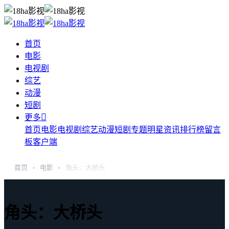
首页
电影
电视剧
综艺
动漫
短剧

更多
首页
电影
电视剧
综艺
动漫
短剧
专题
明星
资讯
排行榜
留言
板
客户端
首页
电影
角头：大桥头
›
›
角头：大桥头