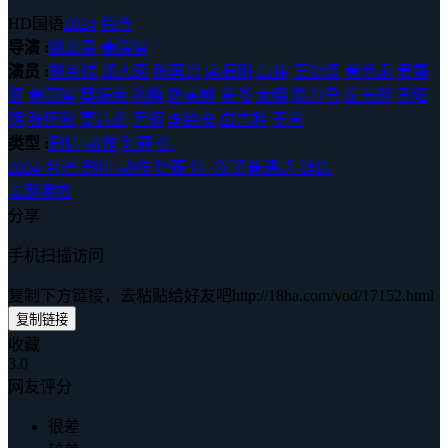
HD国语
2024
台湾
导演 :
姚宏易
姜瑞智
演员 :
施名帅
郑人硕
张再兴
唐振刚
高捷
王识贤
黄尚禾
吴震
亚
黄冠智
蔡振南
孙鹏
隆宸翰
草爷
太保
陈万号
龙天翔
王阳
明
张怀秋
夏靖庭
喜翔
李铭忠
白吉胜
王宣
类型 :
剧情
动作
犯罪
情
2024
·
台湾
·
剧情 动作 犯罪 情
·
汉语普通话
·
详情
立即播放
分享
手机扫描访问
复制下方链接，去粘贴给好友吧
http://18ha.com/vod/17152.html
复制链接
收藏
3.0
网友评分
很差