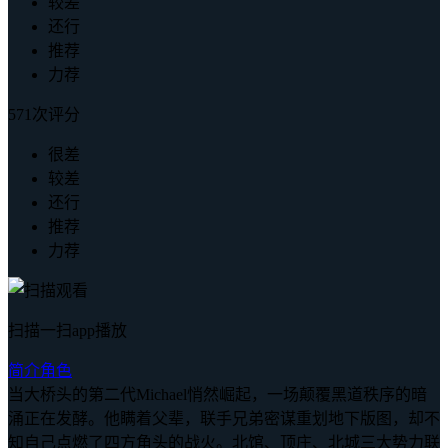
较差
还行
推荐
力荐
571次评分
很差
较差
还行
推荐
力荐
扫描一扫app播放
简介
角色
当大桥头的第二代Michael悄然崛起，一场颠覆黑道秩序的暗
涌正在发酵。他瞒着父辈，联手兄弟密谋重划地下版图，却不
知自己点燃了四方角头的战火。北馆、顶庄、北城三大势力联