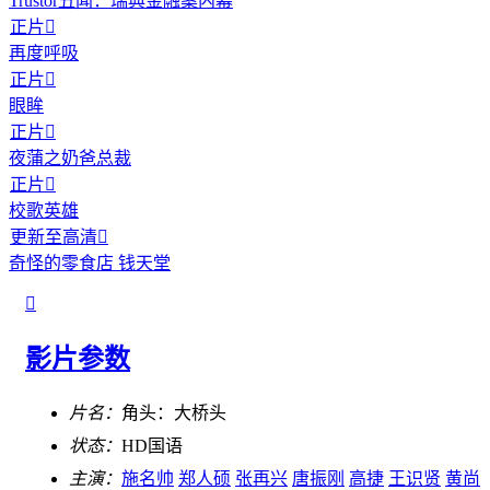
Trustor丑闻：瑞典金融案内幕
正片

再度呼吸
正片

眼眸
正片

夜蒲之奶爸总裁
正片

校歌英雄
更新至高清

奇怪的零食店 钱天堂

影片参数
片名：
角头：大桥头
状态：
HD国语
主演：
施名帅
郑人硕
张再兴
唐振刚
高捷
王识贤
黄尚