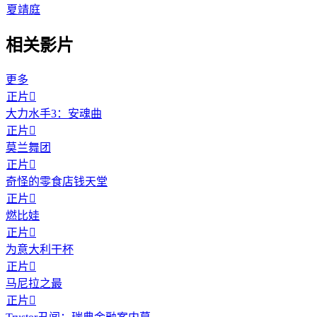
夏靖庭
相关影片
更多
正片

大力水手3：安魂曲
正片

莫兰舞团
正片

奇怪的零食店钱天堂
正片

燃比娃
正片

为意大利干杯
正片

马尼拉之最
正片
