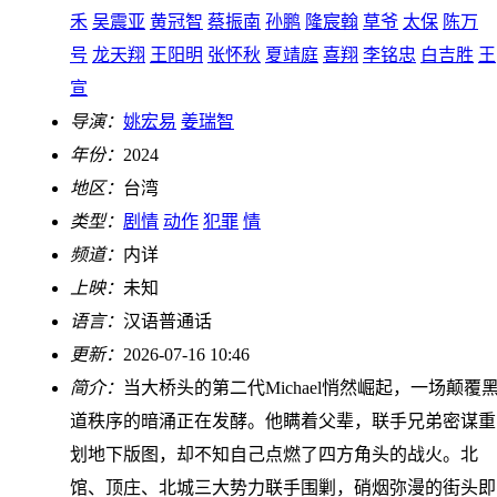
禾
吴震亚
黄冠智
蔡振南
孙鹏
隆宸翰
草爷
太保
陈万
号
龙天翔
王阳明
张怀秋
夏靖庭
喜翔
李铭忠
白吉胜
王
宣
导演：
姚宏易
姜瑞智
年份：
2024
地区：
台湾
类型：
剧情
动作
犯罪
情
频道：
内详
上映：
未知
语言：
汉语普通话
更新：
2026-07-16 10:46
简介：
当大桥头的第二代Michael悄然崛起，一场颠覆
道秩序的暗涌正在发酵。他瞒着父辈，联手兄弟密谋重
划地下版图，却不知自己点燃了四方角头的战火。北
馆、顶庄、北城三大势力联手围剿，硝烟弥漫的街头即