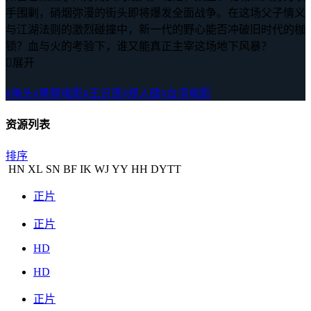
手围剿，硝烟弥漫的街头即将爆发全面战争。在这场父子情义
与江湖法则的激烈碰撞中，新一代的野心能否冲破旧时代的枷
锁？血与火的考验下，谁又能真正主宰这场地下风暴？

展开
#角头
#黑帮电影
#王识贤
#郑人硕
#台湾电影
资源列表
排序
HN
XL
SN
BF
IK
WJ
YY
HH
DYTT
正片
正片
HD
HD
正片