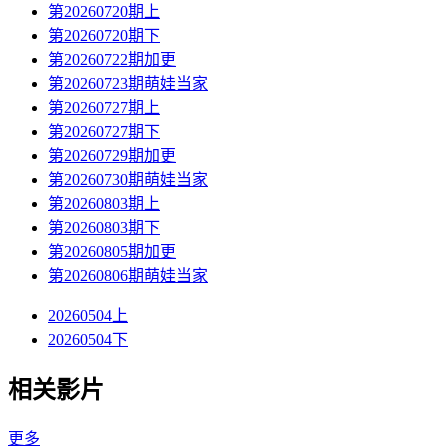
第20260720期上
第20260720期下
第20260722期加更
第20260723期萌娃当家
第20260727期上
第20260727期下
第20260729期加更
第20260730期萌娃当家
第20260803期上
第20260803期下
第20260805期加更
第20260806期萌娃当家
20260504上
20260504下
相关影片
更多