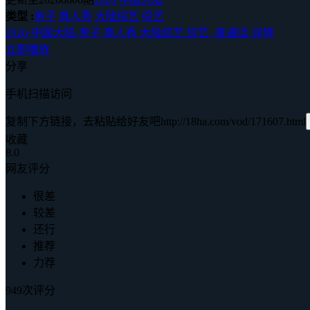
类型 :
亲子
真人秀
大陆综艺
综艺
2026
·
中国大陆
·
亲子 真人秀 大陆综艺 综艺
·
普通话
·
详情
立即播放
分享
手机扫描访问
复制下方链接，去粘贴给好友吧
http://18ha.com/vod/171607.html
收藏
8.0
网友评分
很差
较差
还行
推荐
力荐
949次评分