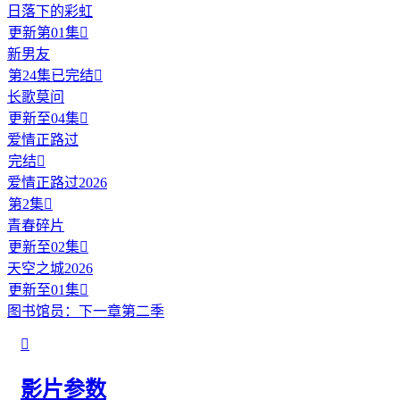
日落下的彩虹
更新第01集

新男友
第24集已完结

长歌莫问
更新至04集

爱情正路过
完结

爱情正路过2026
第2集

青春碎片
更新至02集

天空之城2026
更新至01集

图书馆员：下一章第二季

影片参数