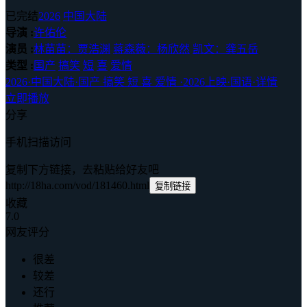
已完结
2026
中国大陆
导演 :
许佑伦
演员 :
林苗苗：贾浩渊
蒋森薇：杨欣然
凯文：龚五岳
类型 :
国产
搞笑
短
喜
爱情
2026
·
中国大陆
·
国产 搞笑 短 喜 爱情
·
2026上映
·
国语
·
详情
立即播放
分享
手机扫描访问
复制下方链接，去粘贴给好友吧
http://18ha.com/vod/181460.html
复制链接
收藏
7.0
网友评分
很差
较差
还行