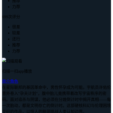
推荐
力荐
699次评分
很差
较差
还行
推荐
力荐
扫描一扫app播放
简介
角色
在星际联邦的基因革命中，男性怀孕成为可能。宇航员许佑伦
意外卷入"孕夫计划"，腹中胎儿竟携带着改写宇宙秩序的密
码。面对追杀与阴谋，他必须在分娩倒计时中揭开真相——每
一次胎动，都是文明存亡的倒计时。这部硬核科幻与伦理困境
交织的作品，以惊人的脑洞挑战人类认知边界。