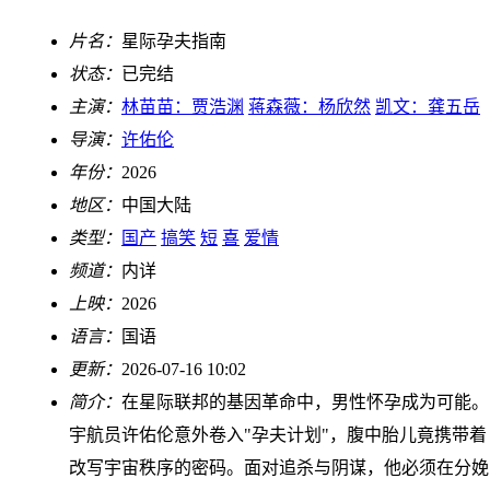
片名：
星际孕夫指南
状态：
已完结
主演：
林苗苗：贾浩渊
蒋森薇：杨欣然
凯文：龚五岳
导演：
许佑伦
年份：
2026
地区：
中国大陆
类型：
国产
搞笑
短
喜
爱情
频道：
内详
上映：
2026
语言：
国语
更新：
2026-07-16 10:02
简介：
在星际联邦的基因革命中，男性怀孕成为可能。
宇航员许佑伦意外卷入"孕夫计划"，腹中胎儿竟携带着
改写宇宙秩序的密码。面对追杀与阴谋，他必须在分娩