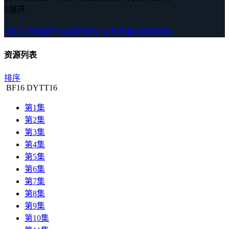

展开
#科幻
#男性怀孕
#星际冒险
#伦理惊悚
#基因革命
资源列表
排序
BF
16
DYTT
16
第1集
第2集
第3集
第4集
第5集
第6集
第7集
第8集
第9集
第10集