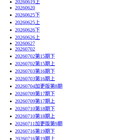
20260619上
20260620
20260625下
20260625上
20260626下
20260626上
20260627
20260702
20260702第15期下
20260702第15期上
20260703第16期下
20260703第16期上
20260704加更版第8期
20260709第17期下
20260709第17期上
20260710第18期下
20260710第18期上
20260711加更版第9期
20260716第19期下
20260716第19期上