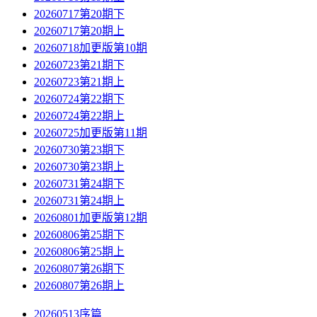
20260717第20期下
20260717第20期上
20260718加更版第10期
20260723第21期下
20260723第21期上
20260724第22期下
20260724第22期上
20260725加更版第11期
20260730第23期下
20260730第23期上
20260731第24期下
20260731第24期上
20260801加更版第12期
20260806第25期下
20260806第25期上
20260807第26期下
20260807第26期上
20260513序篇