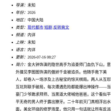
导演：
未知
年份：
2026
地区：
中国大陆
类型：
现代都市
短剧
反转爽文
频道：
内详
上映：
未知
语言：
内详
更新：
2026-07-16 08:27
简介：
金大钟饰演的隐世高手为追查师门血仇下山，意
外撞见李图图饰演的傲娇千金被追杀。他随手救下美
人，却卷入一场涉及上古秘宝的惊天棋局。两人从互怼
互坑到联手破局，每次遭遇危险都能爆出神操作——当
豪门少爷跪求拜师、当黑道大佬喊他爸爸，这个看似平
平无奇的男人终于露出獠牙。二十年前灭门真相浮出水
面，美女环绕的修罗场里，他只用一句话就让所有反派