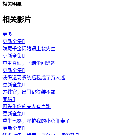
相关明星
相关影片
更多
更新全集

隐藏千金闪婚遇上裴先生
更新全集

重生真仙，了结尘间恩怨
更新全集

获得返现系统后我成了万人迷
更新全集

方教官，出门记得装不熟
完结

顾先生你的夫人有点甜
更新全集

重生七零，守护我的小心肝妻子
更新全集
