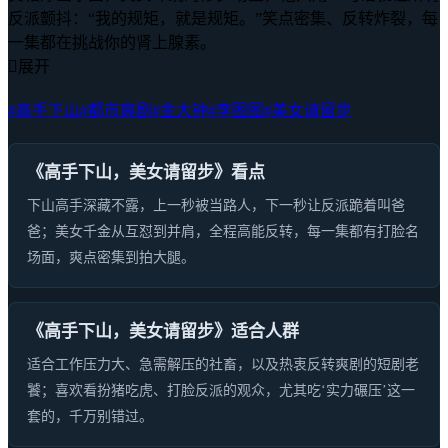
反派颤抖：“我的规矩，就是规矩。”笑点密集、反转炸裂，每
一集都在挑战你的肾上腺素。

展开
#高手下山
#都市爽剧
#金大钟
#李图图
#美女请留步
《高手下山，美女请留步》看点
下山高手深藏不露，上一秒被当路人，下一秒让反派跪着叫爸
爸；美女千金从互怼到并肩，全程高能反转，每一集都有打脸名
场面，爽点密集到拍大腿。
《高手下山，美女请留步》适合人群
适合工作压力大、急需解压的社畜，以及热衷反转爽剧的短剧老
饕；喜欢看扮猪吃虎、打脸反派的观众，尤其吃‘实力碾压’这一
套的，千万别错过。