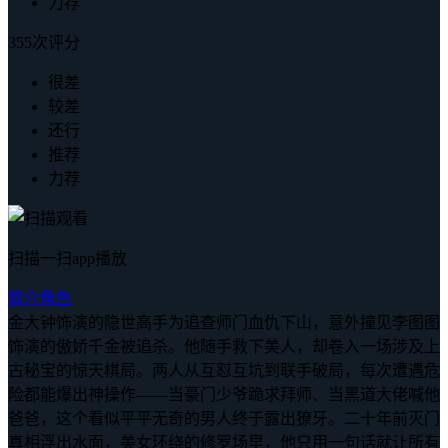
力荐
355次评分
很差
较差
还行
推荐
力荐
扫描一扫app播放
简介
角色
金大钟饰演的隐世高手为追查师门血仇下山，意外撞见李图图
饰演的傲娇千金被追杀。他随手救下美人，却卷入一场涉及上
古秘宝的惊天棋局。两人从互怼互坑到联手破局，每次遭遇危
险都能爆出神操作——当豪门少爷跪求拜师、当黑道大佬喊他
爸爸，这个看似平平无奇的男人终于露出獠牙。二十年前灭门
真相浮出水面，美女环绕的修罗场里，他只用一句话就让所有