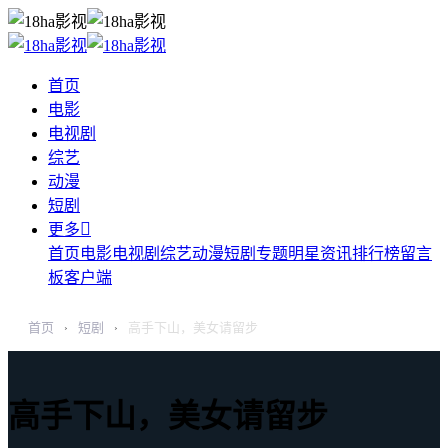
首页
电影
电视剧
综艺
动漫
短剧

更多
首页
电影
电视剧
综艺
动漫
短剧
专题
明星
资讯
排行榜
留言
板
客户端
首页
短剧
高手下山，美女请留步
›
›
高手下山，美女请留步