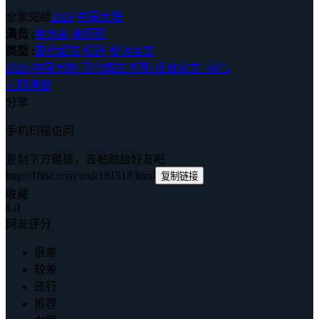
全集完结
2026
中国大陆
演员 :
金大钟
李图图
类型 :
现代都市
短剧
反转爽文
2026
·
中国大陆
·
现代都市 短剧 反转爽文
·
详情
立即播放
分享
手机扫描访问
复制下方链接，去粘贴给好友吧
http://18ha.com/vod/181518.html
复制链接
收藏
8.0
网友评分
很差
较差
还行
推荐