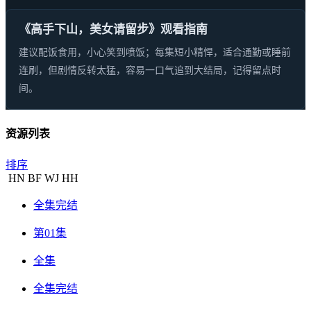
《高手下山，美女请留步》观看指南
建议配饭食用，小心笑到喷饭；每集短小精悍，适合通勤或睡前
连刷，但剧情反转太猛，容易一口气追到大结局，记得留点时
间。
资源列表
排序
HN
BF
WJ
HH
全集完结
第01集
全集
全集完结