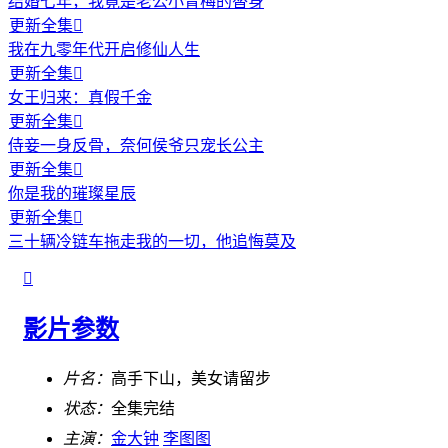
结婚七年，我竟是老公小青梅的替身
更新全集

我在九零年代开启修仙人生
更新全集

女王归来：真假千金
更新全集

侍妾一身反骨，奈何侯爷只宠长公主
更新全集

你是我的璀璨星辰
更新全集

三十辆冷链车拖走我的一切，他追悔莫及

影片参数
片名：
高手下山，美女请留步
状态：
全集完结
主演：
金大钟
李图图