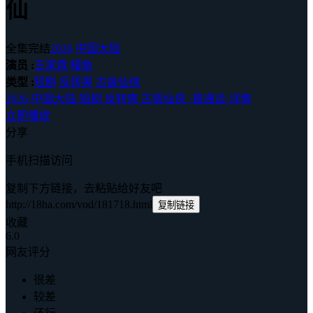
仙
全集完结
2026
中国大陆
演员 :
王家霖
鳗鱼
类型 :
短剧
反转爽
古装仙侠
2026
·
中国大陆
·
短剧 反转爽 古装仙侠
·
普通话
·
详情
立即播放
分享
手机扫描访问
复制下方链接，去粘贴给好友吧
http://18ha.com/vod/181718.html
复制链接
收藏
6.0
网友评分
很差
较差