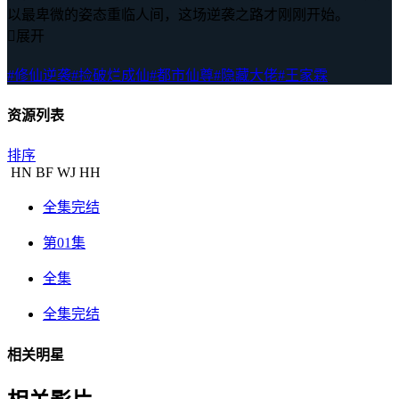
以最卑微的姿态重临人间，这场逆袭之路才刚刚开始。

展开
#修仙逆袭
#捡破烂成仙
#都市仙尊
#隐藏大佬
#王家霖
资源列表
排序
HN
BF
WJ
HH
全集完结
第01集
全集
全集完结
相关明星