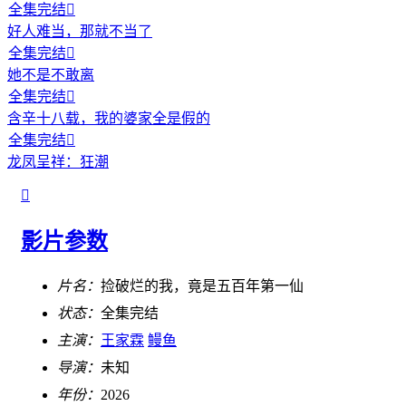
全集完结

好人难当，那就不当了
全集完结

她不是不敢离
全集完结

含辛十八载，我的婆家全是假的
全集完结

龙凤呈祥：狂潮

影片参数
片名：
捡破烂的我，竟是五百年第一仙
状态：
全集完结
主演：
王家霖
鳗鱼
导演：
未知
年份：
2026