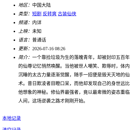
地区：
中国大陆
类型：
短剧
反转爽
古装仙侠
频道：
内详
上映：
未知
语言：
普通话
更新：
2026-07-16 08:26
简介：
一个靠捡垃圾为生的落魄青年，却被封印五百年
的仙尊记忆悄然唤醒。当他被世人嘲笑、欺辱时，体内
沉睡的太古力量逐渐觉醒，随手一招便是毁天灭地的仙
术。昔日欺凌者目瞪口呆，而他却发现自己的身世远比
他想象的神秘。修仙界最强者，竟以最卑微的姿态重临
人间，这场逆袭之路才刚刚开始。
本地记录
清空记录