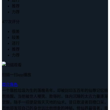
还行
推荐
力荐
477次评分
很差
较差
还行
推荐
力荐
扫描一扫app播放
简介
角色
一个靠捡垃圾为生的落魄青年，却被封印五百年的仙尊记忆悄
然唤醒。当他被世人嘲笑、欺辱时，体内沉睡的太古力量逐渐
觉醒，随手一招便是毁天灭地的仙术。昔日欺凌者目瞪口呆，
而他却发现自己的身世远比他想象的神秘。修仙界最强者，竟