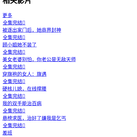
相关影片
更多
全集完结

被逐出家门后，她商界封神
全集完结

顾小姐她不装了
全集完结

美女老婆别怕，你老公是无敌天师
全集完结

穿旗袍的女人：旗遇
全集完结

硬核儿媳，在线撑腰
全集完结

我的双手能治百病
全集完结

悬榜求医，治好了嫌我是乞丐
全集完结

差班