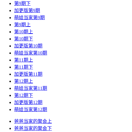
第9期下
加更版第9期
萌娃当家第9期
第9期上
第10期上
第10期下
加更版第10期
萌娃当家第10期
第11期上
第11期下
加更版第11期
第12期上
萌娃当家第11期
第12期下
加更版第12期
萌娃当家第12期
爸爸当家的聚会上
爸爸当家的聚会下