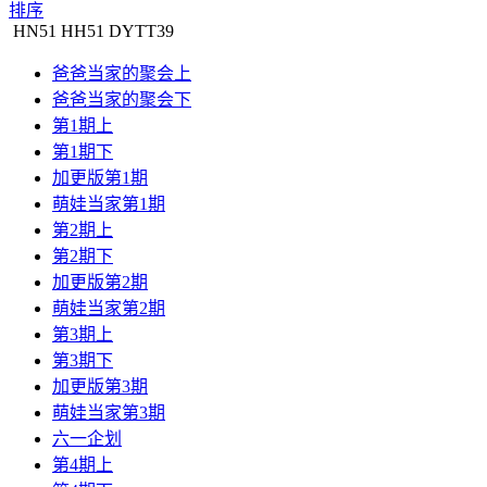
排序
HN
51
HH
51
DYTT
39
爸爸当家的聚会上
爸爸当家的聚会下
第1期上
第1期下
加更版第1期
萌娃当家第1期
第2期上
第2期下
加更版第2期
萌娃当家第2期
第3期上
第3期下
加更版第3期
萌娃当家第3期
六一企划
第4期上