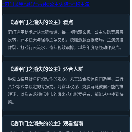
#奇门遁甲
#悬疑
#古装
#公主失踪
#神秘主演
《遁甲门之消失的公主》看点
奇门遁甲秘术对决宫廷权谋，每一帧暗藏玄机。公主失踪案层层
反转，邪术逆天与宿命之争交织，烧脑悬念直抵结局。主演演技
炸裂，打戏行云流水，奇幻视效震撼，堪称年度悬疑动作爽片。
《遁甲门之消失的公主》适合人群
钟爱古装悬疑与奇幻动作的观众，尤其适合痴迷奇门遁甲、五行
八卦等玄学设定的考据党。对宫廷权谋、烧脑解谜欲罢不能的推
理迷，以及追求视听冲击的爆米花电影爱好者，都能从中找到快
感。
《遁甲门之消失的公主》观看指南