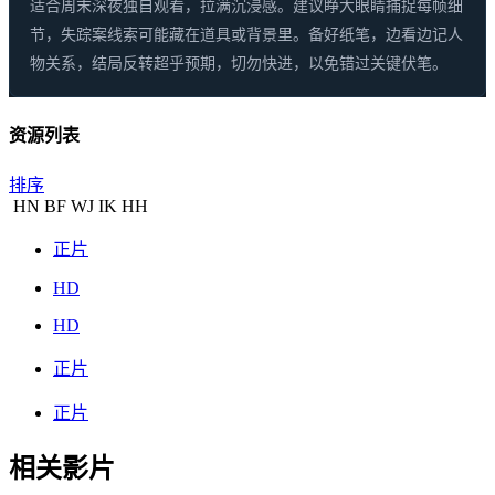
适合周末深夜独自观看，拉满沉浸感。建议睁大眼睛捕捉每帧细
节，失踪案线索可能藏在道具或背景里。备好纸笔，边看边记人
物关系，结局反转超乎预期，切勿快进，以免错过关键伏笔。
资源列表
排序
HN
BF
WJ
IK
HH
正片
HD
HD
正片
正片
相关影片