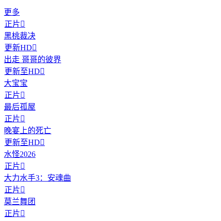
更多
正片

黑桃裁决
更新HD

出走 哥哥的彼界
更新至HD

大宝宝
正片

最后孤屋
正片

晚宴上的死亡
更新至HD

水怪2026
正片

大力水手3：安魂曲
正片

莫兰舞团
正片
