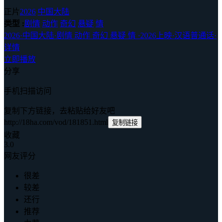
正片
2026
中国大陆
类型 :
剧情
动作
奇幻
悬疑
情
2026
·
中国大陆
·
剧情 动作 奇幻 悬疑 情
·
2026上映
·
汉语普通话
·
详情
立即播放
分享
手机扫描访问
复制下方链接，去粘贴给好友吧
http://18ha.com/vod/181851.html
复制链接
收藏
3.0
网友评分
很差
较差
还行
推荐