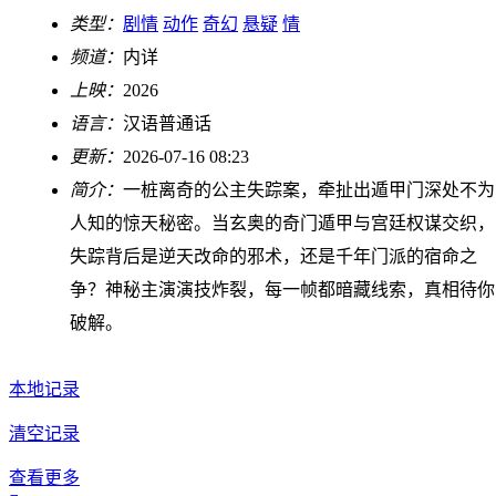
类型：
剧情
动作
奇幻
悬疑
情
频道：
内详
上映：
2026
语言：
汉语普通话
更新：
2026-07-16 08:23
简介：
一桩离奇的公主失踪案，牵扯出遁甲门深处不为
人知的惊天秘密。当玄奥的奇门遁甲与宫廷权谋交织，
失踪背后是逆天改命的邪术，还是千年门派的宿命之
争？神秘主演演技炸裂，每一帧都暗藏线索，真相待你
破解。
本地记录
清空记录
查看更多