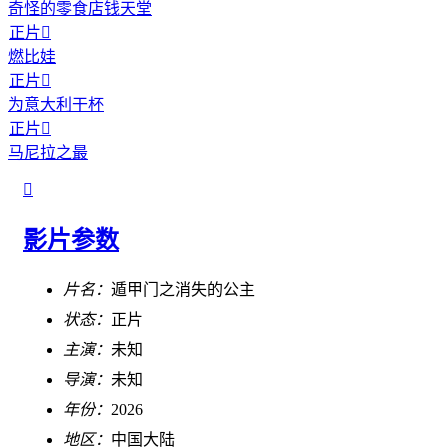
奇怪的零食店钱天堂
正片

燃比娃
正片

为意大利干杯
正片

马尼拉之最

影片参数
片名：
遁甲门之消失的公主
状态：
正片
主演：
未知
导演：
未知
年份：
2026
地区：
中国大陆