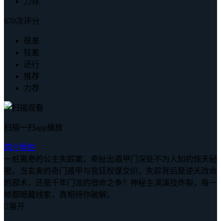
力荐
670次评分
很差
较差
还行
推荐
力荐
扫描一扫app播放
简介
角色
一桩离奇的公主失踪案，牵扯出遁甲门深处不为人知的惊天秘
密。当玄奥的奇门遁甲与宫廷权谋交织，失踪背后是逆天改命
的邪术，还是千年门派的宿命之争？神秘主演演技炸裂，每一
帧都暗藏线索，真相待你破解。

展开