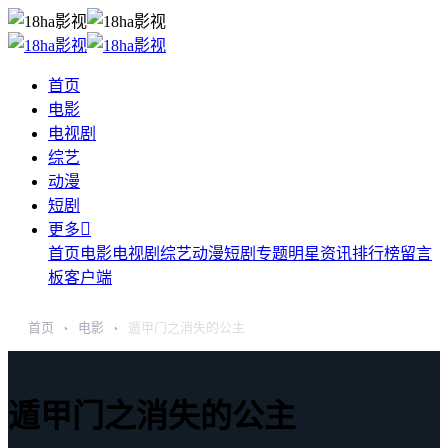
首页
电影
电视剧
综艺
动漫
短剧

更多
首页
电影
电视剧
综艺
动漫
短剧
专题
明星
资讯
排行榜
留言
板
客户端
首页
电影
遁甲门之消失的公主
›
›
遁甲门之消失的公主