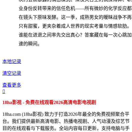
业身份反转带来的信任危机——所有微妙的化学反应都
在镜头下原味发酵。这一季，成熟男女的暧昧战争不再
只有甜蜜，更夹杂着成人世界的现实考量与情感软肋。
谁能在进退之间率先交出真心？答案藏在每一次心跳加
速的瞬间。
本地记录
清空记录
查看更多

18ha影视 - 免费在线观看2026高清电影电视剧
18ha.com (18ha影视) 致力于打造2026年最全的免费视频聚合平
台。我们提供最新高清电影、热播电视剧、人气动漫及综艺节
目的在线观看与下载服务。全站内容每日更新，支持电脑与手