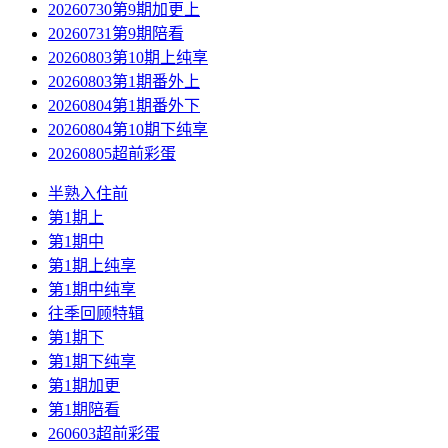
20260730第9期加更上
20260731第9期陪看
20260803第10期上纯享
20260803第1期番外上
20260804第1期番外下
20260804第10期下纯享
20260805超前彩蛋
半熟入住前
第1期上
第1期中
第1期上纯享
第1期中纯享
往季回顾特辑
第1期下
第1期下纯享
第1期加更
第1期陪看
260603超前彩蛋