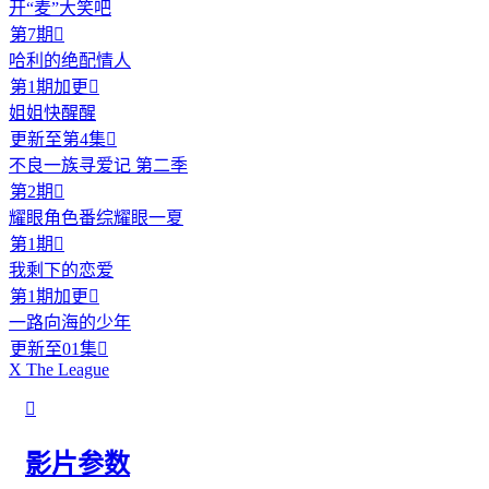
开“麦”大笑吧
第7期

哈利的绝配情人
第1期加更

姐姐快醒醒
更新至第4集

不良一族寻爱记 第二季
第2期

耀眼角色番综耀眼一夏
第1期

我剩下的恋爱
第1期加更

一路向海的少年
更新至01集

X The League

影片参数