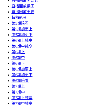
直播回放男嘉宾
直播回放梁田
直播回放王译
超前彩蛋
第5期陪看
第5期加更上
第5期加更下
第6期上纯享
第6期中纯享
第6期上
第6期中
第6期下
第6期加更上
第6期加更下
第6期陪看
第7期上
第7期中
第7期上纯享
第7期中纯享