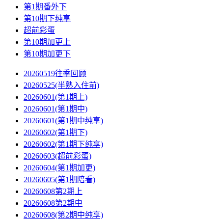
第1期番外下
第10期下纯享
超前彩蛋
第10期加更上
第10期加更下
20260519往季回顾
20260525(半熟入住前)
20260601(第1期上)
20260601(第1期中)
20260601(第1期中纯享)
20260602(第1期下)
20260602(第1期下纯享)
20260603(超前彩蛋)
20260604(第1期加更)
20260605(第1期陪看)
20260608第2期上
20260608第2期中
20260608(第2期中纯享)