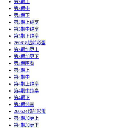
第3期上
第3期中
第3期下
第3期上纯享
第3期中纯享
第3期下纯享
260618超前彩蛋
第3期加更上
第3期加更下
第3期陪看
第4期上
第4期中
第4期上纯享
第4期中纯享
第4期下
第4期纯享
260624超前彩蛋
第4期加更上
第4期加更下