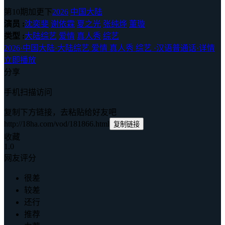
第10期加更下
2026
中国大陆
演员 :
沈奕斐
谢依霖
夏之光
张纯烨
董璇
类型 :
大陆综艺
爱情
真人秀
综艺
2026
·
中国大陆
·
大陆综艺 爱情 真人秀 综艺
·
汉语普通话
·
详情
立即播放
分享
手机扫描访问
复制下方链接，去粘贴给好友吧
http://18ha.com/vod/181866.html
复制链接
收藏
1.0
网友评分
很差
较差
还行
推荐