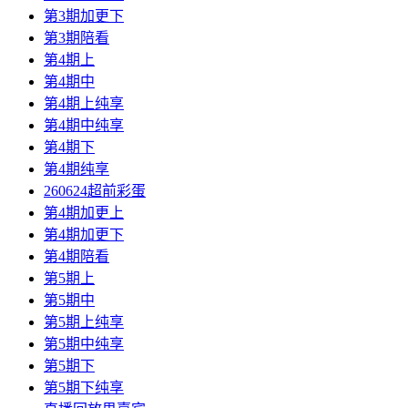
第3期加更下
第3期陪看
第4期上
第4期中
第4期上纯享
第4期中纯享
第4期下
第4期纯享
260624超前彩蛋
第4期加更上
第4期加更下
第4期陪看
第5期上
第5期中
第5期上纯享
第5期中纯享
第5期下
第5期下纯享