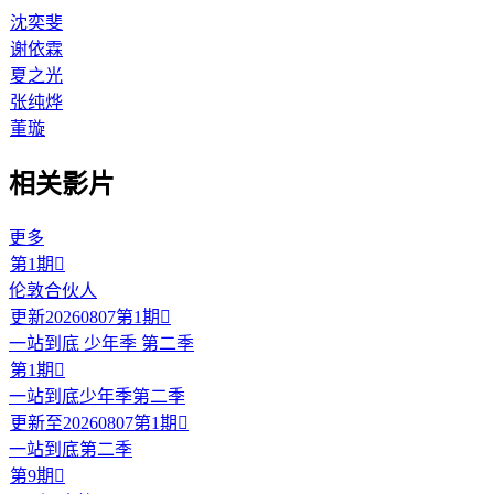
沈奕斐
谢依霖
夏之光
张纯烨
董璇
相关影片
更多
第1期

伦敦合伙人
更新20260807第1期

一站到底 少年季 第二季
第1期

一站到底少年季第二季
更新至20260807第1期

一站到底第二季
第9期
