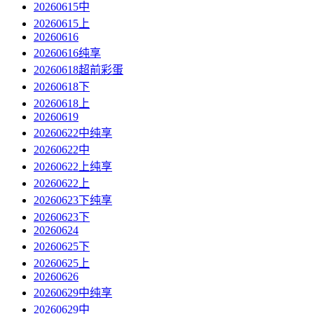
20260615中
20260615上
20260616
20260616纯享
20260618超前彩蛋
20260618下
20260618上
20260619
20260622中纯享
20260622中
20260622上纯享
20260622上
20260623下纯享
20260623下
20260624
20260625下
20260625上
20260626
20260629中纯享
20260629中