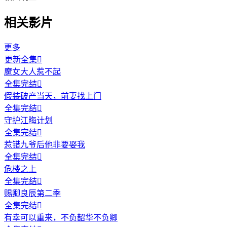
相关影片
更多
更新全集

魔女大人惹不起
全集完结

假装破产当天，前妻找上门
全集完结

守护江晦计划
全集完结

惹错九爷后他非要娶我
全集完结

危楼之上
全集完结

赐卿良辰第二季
全集完结

有幸可以重来，不负韶华不负卿