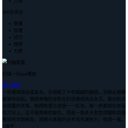
力荐
360次评分
很差
较差
还行
推荐
力荐
扫描一扫app播放
简介
角色
一枚婚戒熔化成金水，也熔断了十年婚姻的枷锁。当她从婚姻
废墟中站起，曾经卑微的全职主妇逆袭成商业女王。面对前夫
与闺蜜的背叛，她用智慧与坚韧一一反击，每一步都踩在命运
的刀尖上。这不是简单的复仇，而是一场关于女性觉醒和自我
救赎的华丽蜕变。周颖与高骏的对手戏充满张力，值得一看。

展开