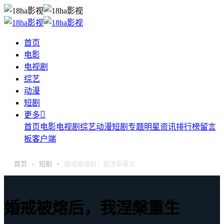
首页
电影
电视剧
综艺
动漫
短剧

更多
首页
电影
电视剧
综艺
动漫
短剧
专题
明星
资讯
排行榜
留言
板
客户端
首页
短剧
婚戒被熔后，我涅槃重生
›
›
婚戒被熔后，我涅槃重生