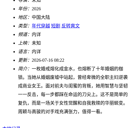
导演：
未知
年份：
2026
地区：
中国大陆
类型：
年代穿越
短剧
反转爽文
频道：
内详
上映：
未知
语言：
内详
更新：
2026-07-16 08:22
简介：
一枚婚戒熔化成金水，也熔断了十年婚姻的枷
锁。当她从婚姻废墟中站起，曾经卑微的全职主妇逆袭
成商业女王。面对前夫与闺蜜的背叛，她用智慧与坚韧
一一反击，每一步都踩在命运的刀尖上。这不是简单的
复仇，而是一场关于女性觉醒和自我救赎的华丽蜕变。
周颖与高骏的对手戏充满张力，值得一看。