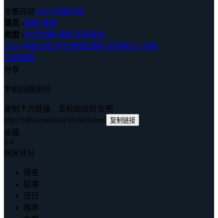
全集完结
2026
中国大陆
演员 :
周颖
高骏
类型 :
年代穿越
短剧
反转爽文
2026
·
中国大陆
·
年代穿越 短剧 反转爽文
·
详情
立即播放
分享
手机扫描访问
复制下方链接，去粘贴给好友吧
http://18ha.com/vod/181903.html
复制链接
收藏
9.0
网友评分
很差
较差
还行
推荐