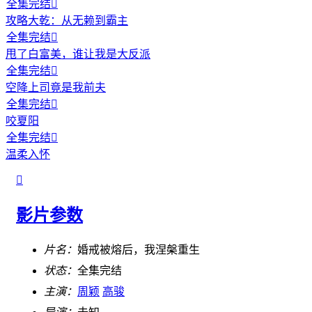
全集完结

攻略大乾：从无赖到霸主
全集完结

甩了白富美，谁让我是大反派
全集完结

空降上司竟是我前夫
全集完结

咬夏阳
全集完结

温柔入怀

影片参数
片名：
婚戒被熔后，我涅槃重生
状态：
全集完结
主演：
周颖
高骏