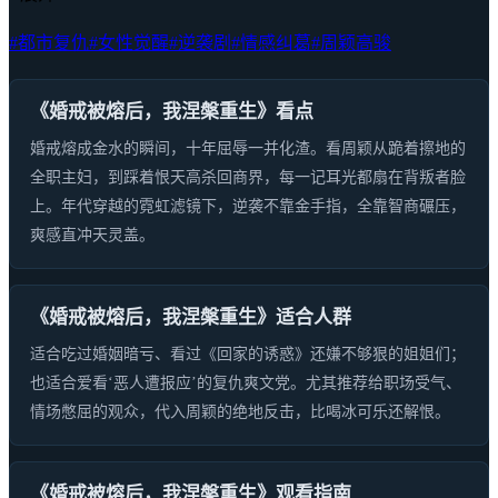
#都市复仇
#女性觉醒
#逆袭剧
#情感纠葛
#周颖高骏
《婚戒被熔后，我涅槃重生》看点
婚戒熔成金水的瞬间，十年屈辱一并化渣。看周颖从跪着擦地的
全职主妇，到踩着恨天高杀回商界，每一记耳光都扇在背叛者脸
上。年代穿越的霓虹滤镜下，逆袭不靠金手指，全靠智商碾压，
爽感直冲天灵盖。
《婚戒被熔后，我涅槃重生》适合人群
适合吃过婚姻暗亏、看过《回家的诱惑》还嫌不够狠的姐姐们；
也适合爱看‘恶人遭报应’的复仇爽文党。尤其推荐给职场受气、
情场憋屈的观众，代入周颖的绝地反击，比喝冰可乐还解恨。
《婚戒被熔后，我涅槃重生》观看指南