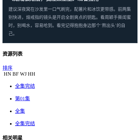
建议深夜窝在沙发里一口气刷完，配薯片和冰饮更带感。前两集
别快进，熔戒指的镜头是开启全剧爽点的钥匙。看周颖手撕闺蜜
时，别喝水，容易呛到。看完记得抱抱身边那个‘熬出头’的自
己。
资源列表
排序
HN
BF
WJ
HH
全集完结
第01集
全集
全集完结
相关明星