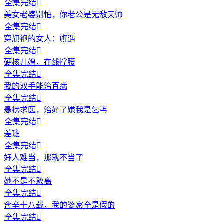
全集完结

美女老婆别怕，你老公是无敌天师
全集完结

穿旗袍的女人：旗遇
全集完结

硬核儿媳，在线撑腰
全集完结

我的双手能治百病
全集完结

悬榜求医，治好了嫌我是乞丐
全集完结

差班
全集完结

好人难当，那就不当了
全集完结

她不是不敢离
全集完结

含辛十八载，我的婆家全是假的
全集完结
