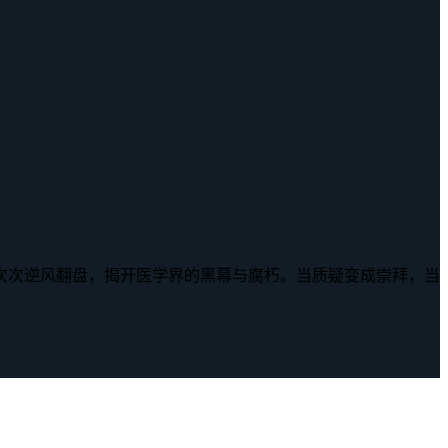
次次逆风翻盘，揭开医学界的黑幕与腐朽。当质疑变成崇拜，当