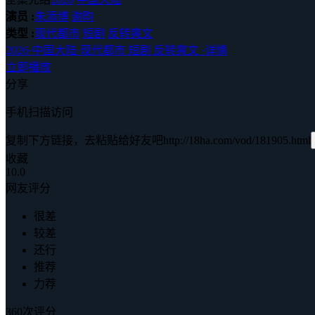
演员 :
朱添博
谢昀
类型 :
现代都市
短剧
反转爽文
2026
·
中国大陆
·
现代都市 短剧 反转爽文
·
详情
立即播放
分享
手机扫描访问
复制下方链接，去粘贴给好友吧
http://18ha.com/vod/181905.html
收藏
10.0
网友评分
很差
较差
还行
推荐
力荐
360次评分