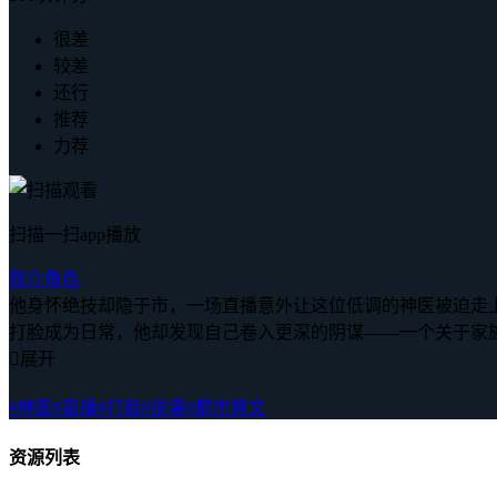
很差
较差
还行
推荐
力荐
扫描一扫app播放
简介
角色
他身怀绝技却隐于市，一场直播意外让这位低调的神医被迫走
打脸成为日常，他却发现自己卷入更深的阴谋——一个关于家

展开
#神医
#直播
#打脸
#逆袭
#都市爽文
资源列表