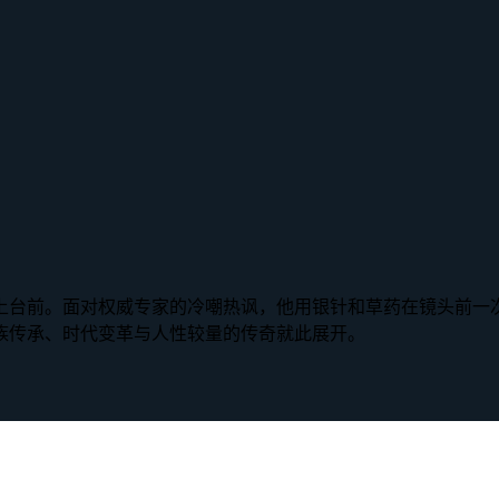
上台前。面对权威专家的冷嘲热讽，他用银针和草药在镜头前一
族传承、时代变革与人性较量的传奇就此展开。