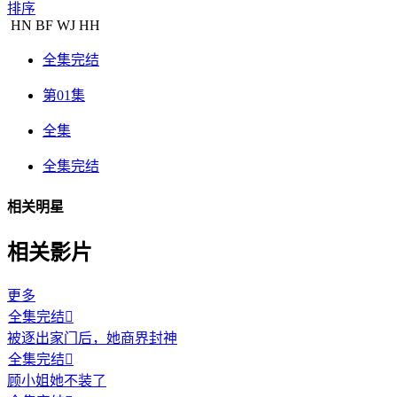
排序
HN
BF
WJ
HH
全集完结
第01集
全集
全集完结
相关明星
相关影片
更多
全集完结

被逐出家门后，她商界封神
全集完结

顾小姐她不装了