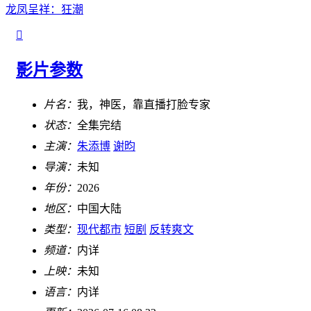
龙凤呈祥：狂潮

影片参数
片名：
我，神医，靠直播打脸专家
状态：
全集完结
主演：
朱添博
谢昀
导演：
未知
年份：
2026
地区：
中国大陆
类型：
现代都市
短剧
反转爽文
频道：
内详
上映：
未知
语言：
内详