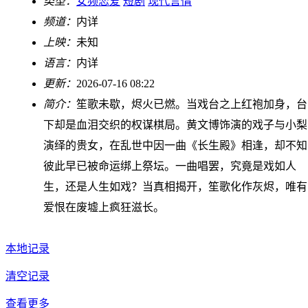
类型：
女频恋爱
短剧
现代言情
频道：
内详
上映：
未知
语言：
内详
更新：
2026-07-16 08:22
简介：
笙歌未歇，烬火已燃。当戏台之上红袍加身，台
下却是血泪交织的权谋棋局。黄文博饰演的戏子与小梨
演绎的贵女，在乱世中因一曲《长生殿》相逢，却不知
彼此早已被命运绑上祭坛。一曲唱罢，究竟是戏如人
生，还是人生如戏？当真相揭开，笙歌化作灰烬，唯有
爱恨在废墟上疯狂滋长。
本地记录
清空记录
查看更多