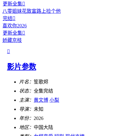
更新全集

八零姐妹花致富路上捡个他
完结

喜欢你2026
更新全集

娇藏京枝

影片参数
片名：
笙歌烬
状态：
全集完结
主演：
黄文博
小梨
导演：
未知
年份：
2026
地区：
中国大陆