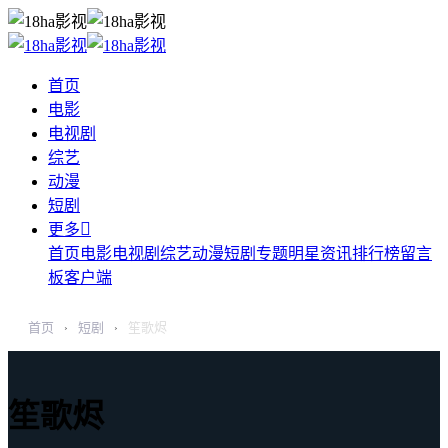
首页
电影
电视剧
综艺
动漫
短剧

更多
首页
电影
电视剧
综艺
动漫
短剧
专题
明星
资讯
排行榜
留言
板
客户端
首页
短剧
笙歌烬
›
›
笙歌烬