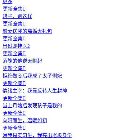
更多
更新全集

娘子，别这样
更新全集

前妻送我的离婚大礼包
更新全集

出狱即神医2
更新全集

落魄的他逆天崛起
更新全集

拒绝做妾后我成了太子侧妃
更新全集

情绪主宰：我靠反转人生封神
更新全集

当上月嫂后发现孩子是我的
更新全集

向阳而生，温暖如初
更新全集

嫌我是实习生，我亮出老板身份