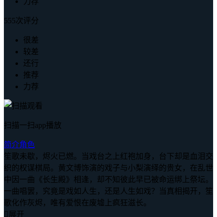
力荐
555次评分
很差
较差
还行
推荐
力荐
扫描一扫app播放
简介
角色
笙歌未歇，烬火已燃。当戏台之上红袍加身，台下却是血泪交
织的权谋棋局。黄文博饰演的戏子与小梨演绎的贵女，在乱世
中因一曲《长生殿》相逢，却不知彼此早已被命运绑上祭坛。
一曲唱罢，究竟是戏如人生，还是人生如戏？当真相揭开，笙
歌化作灰烬，唯有爱恨在废墟上疯狂滋长。

展开