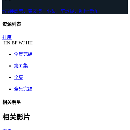
#古装虐恋，黄文博，小梨，笙歌烬，乱世情仇
资源列表
排序
HN
BF
WJ
HH
全集完结
第01集
全集
全集完结
相关明星
相关影片