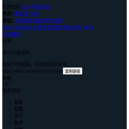
全集完结
2026
中国大陆
演员 :
黄文博
小梨
类型 :
女频恋爱
短剧
现代言情
2026
·
中国大陆
·
女频恋爱 短剧 现代言情
·
详情
立即播放
分享
手机扫描访问
复制下方链接，去粘贴给好友吧
http://18ha.com/vod/181910.html
复制链接
收藏
1.0
网友评分
很差
较差
还行
推荐