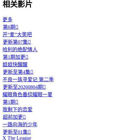
相关影片
更多
第6期

开“麦”大笑吧
更新第07集

哈利的绝配情人
第1期加更

姐姐快醒醒
更新至第4集

不良一族寻爱记 第二季
更新至20260804期

耀眼角色番综耀眼一夏
第1期

我剩下的恋爱
超前加更

一路向海的少年
更新至01集

X The League