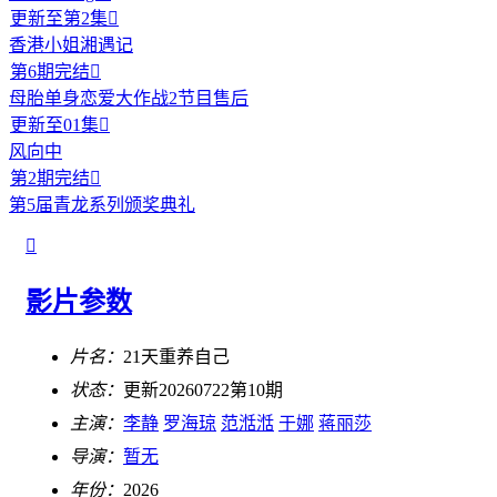
更新至第2集

香港小姐湘遇记
第6期完结

母胎单身恋爱大作战2节目售后
更新至01集

风向中
第2期完结

第5届青龙系列颁奖典礼

影片参数
片名：
21天重养自己
状态：
更新20260722第10期
主演：
李静
罗海琼
范湉湉
于娜
蒋丽莎
导演：
暂无
年份：
2026