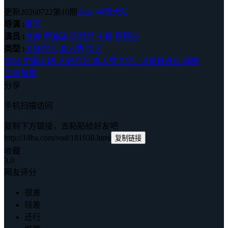
更新20260722第10期
2026
中国大陆
导演 :
暂无
演员 :
李静
罗海琼
范湉湉
于娜
蒋丽莎
类型 :
大陆综艺
真人秀
综艺
2026
·
中国大陆
·
大陆综艺 真人秀 综艺
·
汉语普通话
·
详情
立即播放
分享
手机扫描访问
复制下方链接，去粘贴给好友吧
http://18ha.com/vod/181938.html
复制链接
收藏
3.0
网友评分
很差
较差
还行