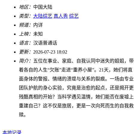
地区：
中国大陆
类型：
大陆综艺
真人秀
综艺
频道：
内详
上映：
未知
语言：
汉语普通话
更新：
2026-07-23 18:02
简介：
五位在事业、家庭、自我认同中迷失的姐姐，带
着各自的人生“欠账”走进“重养小屋”。21天，她们将直
面身体的警报、情绪的溃堤与关系的裂痕。一场由专业
团队护航的身心实验，究竟是治愈的起点，还是揭开更
残酷真相的开始？当科学遇见温情，她们能否在废墟上
重建自己？这不仅是旅居，更是一次向死而生的自我救
赎。
本地记录