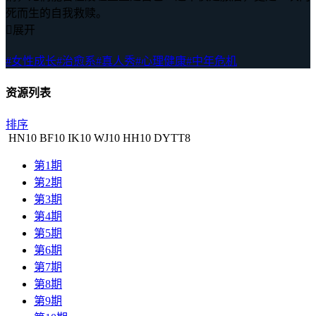
死而生的自我救赎。

展开
#女性成长
#治愈系
#真人秀
#心理健康
#中年危机
资源列表
排序
HN
10
BF
10
IK
10
WJ
10
HH
10
DYTT
8
第1期
第2期
第3期
第4期
第5期
第6期
第7期
第8期
第9期