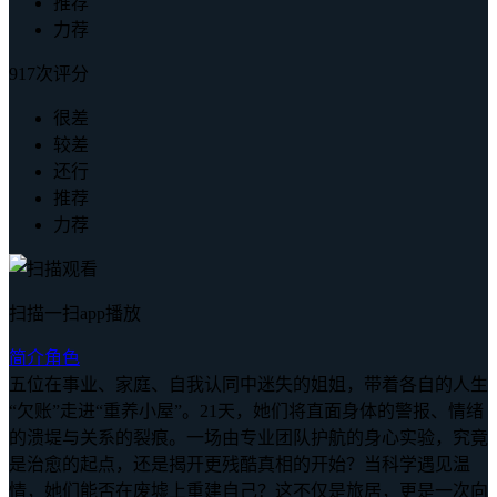
推荐
力荐
917次评分
很差
较差
还行
推荐
力荐
扫描一扫app播放
简介
角色
五位在事业、家庭、自我认同中迷失的姐姐，带着各自的人生
“欠账”走进“重养小屋”。21天，她们将直面身体的警报、情绪
的溃堤与关系的裂痕。一场由专业团队护航的身心实验，究竟
是治愈的起点，还是揭开更残酷真相的开始？当科学遇见温
情，她们能否在废墟上重建自己？这不仅是旅居，更是一次向