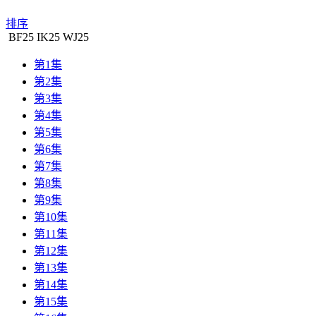
排序
BF
25
IK
25
WJ
25
第1集
第2集
第3集
第4集
第5集
第6集
第7集
第8集
第9集
第10集
第11集
第12集
第13集
第14集
第15集