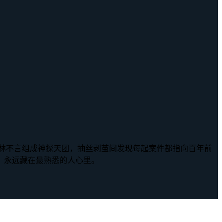
林不言组成神探天团，抽丝剥茧间发现每起案件都指向百年前
，永远藏在最熟悉的人心里。