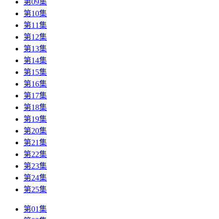
第09集
第10集
第11集
第12集
第13集
第14集
第15集
第16集
第17集
第18集
第19集
第20集
第21集
第22集
第23集
第24集
第25集
第01集