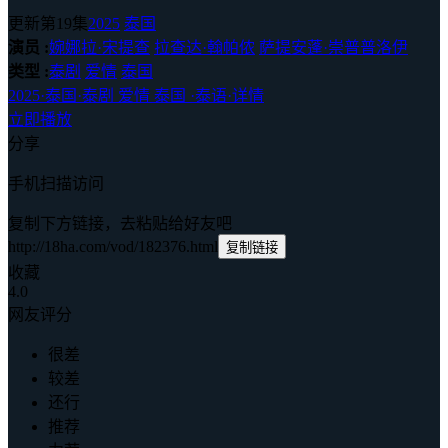
更新第19集
2025
泰国
演员 :
婉娜拉·宋提查
拉查达·翰帕侬
萨提安蓬·崇普普洛伊
类型 :
泰剧
爱情
泰国
2025
·
泰国
·
泰剧 爱情 泰国
·
泰语
·
详情
立即播放
分享
手机扫描访问
复制下方链接，去粘贴给好友吧
http://18ha.com/vod/182376.html
复制链接
收藏
4.0
网友评分
很差
较差
还行
推荐