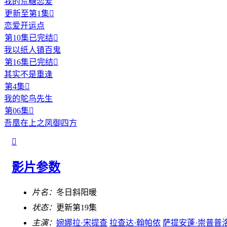
我的荒糖恋爱
更新至第1集

恋爱开运点
第10集已完结

我以纸人镇百鬼
第16集已完结

其实不是重逢
第4集

我的鸵鸟先生
第06集

吾凰在上之凤御四方

影片参数
片名：
冬日斜阳暖
状态：
更新第19集
主演：
婉娜拉·宋提查
拉查达·翰帕侬
萨提安蓬·崇普普