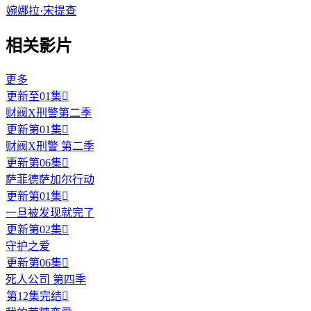
婉娜拉·宋提查
相关影片
更多
更新至01集

财阀X刑警第二季
更新第01集

财阀X刑警 第二季
更新第06集

萨菲德萨加尔行动
更新第01集

一旦被发现就完了
更新第02集

守护之爱
更新第06集

死人公司 第四季
第12集完结
