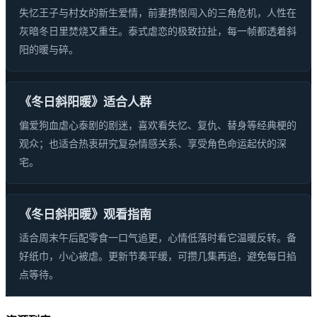
失忆王子与村女的新生爱情，前妻携恨闯入的三角危机，人性在
灰暗冬日里焚烧又重生。泰式虐恋的极致拉扯，每一帧都透着斜
阳的暖与碎。
《冬日斜阳暖》适合人群
偏爱狗血虐心泰剧的剧迷，喜欢看失忆、复仇、替身等经典梗的
观众；也适合热衷研究复杂情感关系、享受角色命运起伏的深
宅。
《冬日斜阳暖》观看指南
适合周末午后配零食一口气追更，心情低落时看它温暖反转。备
好纸巾，小心被虐。更新节奏平缓，可攒几集再追，避免每日掐
点等待。