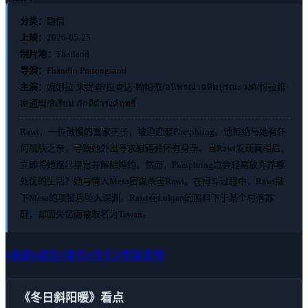
分类：
剧情
上映：
2026-05-25
制片地：
Thailand
导演：
Phandin Prasongsanti
主演：
婉娜拉·宋提查/拉查达·翰帕侬/อนิพรณ์ เฉลิมบูรณะวงศ์/忖拉维·
密通唐/สิเรียม ภักดีดำรงค์ฤทธิ์
Rawi，一位傲慢的富家王子，被迫迎娶Phetphring。他拒绝与她有任
何肌肤之亲，导致她外出寻求慰藉并怀有身孕。当Rawi发现真相后，
立即将她逐出皇宫并解除婚约。然而，Phetphring岂会轻易放弃养尊
处优的生活？她与情人Mesa密谋杀害Rawi。在搏斗过程中，Rawi撤
下Mesa的项链后坠入深渊。Rawi在Lukjan的照料下于某个村落苏
醒，却因失忆而被取名为Tawan。
#泰剧
#虐恋
#复仇
#失忆
#贵族爱情
《冬日斜阳暖》看点