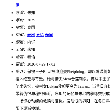
伊
导演：
未知
年份：
2025
地区：
泰国
类型：
泰剧
爱情
泰国
频道：
内详
上映：
未知
语言：
泰语
更新：
2026-07-29 17:02
简介：
傲慢王子Rawi被迫迎娶Phetphring，却以冷漠将
推入绝望与背叛。她与情夫Mesa合谋刺杀，搏斗中王
坠崖失忆，被村女Lukjan救起更名为Tawan。当昔日弃
带着仇恨与秘密逼近，忘却的记忆与未尽的孽缘交织成
一场惊心动魄的救赎与复仇。爱与恨的界限，在冬日斜
阳下逐渐模糊。