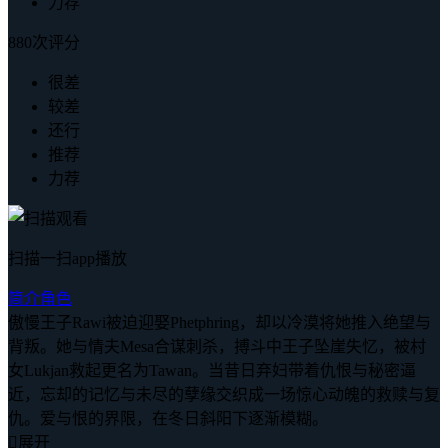
力荐
880次评分
很差
较差
还行
推荐
力荐
扫描一扫app播放
简介
角色
傲慢王子Rawi被迫迎娶Phetphring，却以冷漠将她推入绝望与
背叛。她与情夫Mesa合谋刺杀，搏斗中王子坠崖失忆，被村
女Lukjan救起更名为Tawan。当昔日弃妇带着仇恨与秘密逼
近，忘却的记忆与未尽的孽缘交织成一场惊心动魄的救赎与复
仇。爱与恨的界限，在冬日斜阳下逐渐模糊。

展开