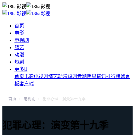
首页
电影
电视剧
综艺
动漫
短剧

更多
首页
电影
电视剧
综艺
动漫
短剧
专题
明星
资讯
排行榜
留言
板
客户端
首页
电视剧
犯罪心理：演变第十九季
›
›
犯罪心理：演变第十九季