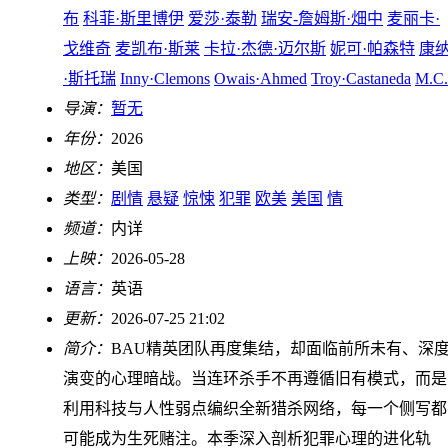
布
科菲·斯里博伊
爱莎·泰勒
瑞安-詹姆斯·畑中
麦丽卡·
戈维奇
麦凯布·斯莱
卡拉·杰德·迈尔斯
妮可·帕森特
康
·斯托瑞
Inny·Clemons
Owais·Ahmed
Troy·Castaneda
M.C.
导演：
暂无
年份：
2026
地区：
美国
类型：
剧情
悬疑
惊悚
犯罪
欧美
美国
情
频道：
内详
上映：
2026-05-28
语言：
英语
更新：
2026-07-25 21:02
简介：
BAU精英团队再度集结，却面临前所未有、深
演变的心理暗战。当连环杀手不再遵循旧有模式，而是
利用科技与人性弱点编织全新猎杀网络，每一个侧写都
可能成为生死赌注。本季深入剖析犯罪心理的进化轨