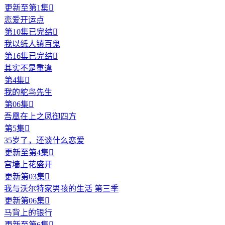
更新至第1集

恋爱开运点
第10集已完结

我以纸人镇百鬼
第16集已完结

其实不是重逢
第4集

我的鸵鸟先生
第06集

吾凰在上之凤御四方
第5集

35岁了，还谈什么恋爱
更新至第4集

宫墙上花盛开
更新第03集

我与沃尔特家男孩的生活 第三季
更新第06集

马背上的银行
更新至第6集
