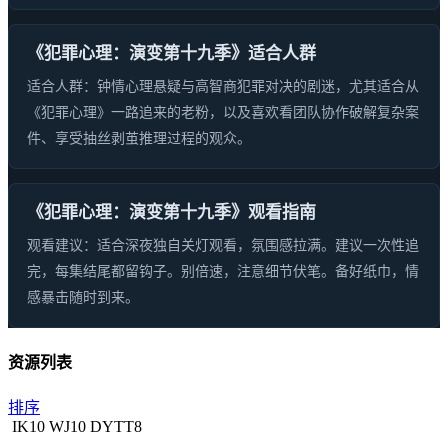
《犯罪心理：演变第十九季》适合人群
适合人群：钟情心理悬疑与高智商犯罪对决的剧迷，尤其适合从
《犯罪心理》一路追来的老粉，以及喜欢看团队协作破解复杂案
件、享受抽丝剥茧推理过程的观众。
《犯罪心理：演变第十九季》观看指南
观看建议：适合深夜独自关灯观看，氛围感拉满。建议一次性追
完，每集结尾都留钩子。别倍速，注意细节伏笔。备好纸巾，情
感暴击随时到来。
资源列表
排序
IK
10
WJ
10
DYTT
8