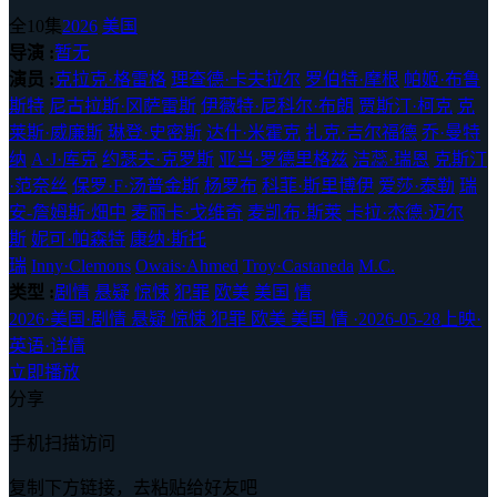
全10集
2026
美国
导演 :
暂无
演员 :
克拉克·格雷格
理查德·卡夫拉尔
罗伯特·摩根
帕姬·布鲁
斯特
尼古拉斯·冈萨雷斯
伊薇特·尼科尔·布朗
贾斯汀·柯克
克
莱斯·威廉斯
琳登·史密斯
达什·米霍克
扎克·吉尔福德
乔·曼特
纳
A·J·库克
约瑟夫·克罗斯
亚当·罗德里格兹
洁蕊·瑞恩
克斯汀
·范奈丝
保罗·F·汤普金斯
杨罗布
科菲·斯里博伊
爱莎·泰勒
瑞
安-詹姆斯·畑中
麦丽卡·戈维奇
麦凯布·斯莱
卡拉·杰德·迈尔
斯
妮可·帕森特
康纳·斯托
瑞
Inny·Clemons
Owais·Ahmed
Troy·Castaneda
M.C.
类型 :
剧情
悬疑
惊悚
犯罪
欧美
美国
情
2026
·
美国
·
剧情 悬疑 惊悚 犯罪 欧美 美国 情
·
2026-05-28上映
·
英语
·
详情
立即播放
分享
手机扫描访问
复制下方链接，去粘贴给好友吧