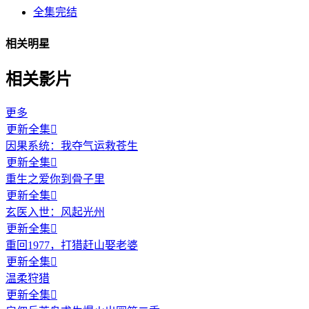
全集完结
相关明星
相关影片
更多
更新全集

因果系统：我夺气运救苍生
更新全集

重生之爱你到骨子里
更新全集

玄医入世：风起光州
更新全集

重回1977，打猎赶山娶老婆
更新全集

温柔狩猎
更新全集
