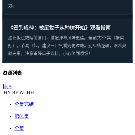
力。
《签到成神：被废世子从种树开始》观看指南
建议饭点或睡前食用，搭配弹幕风味更佳。全剧共XX集（按实
际），节奏飞起，建议一口气看完更过瘾。别纠结逻辑，跟着爽
就完事，注意备好瓜子饮料，小心笑到喷饭！
资源列表
排序
HN
BF
WJ
HH
全集完结
第01集
全集