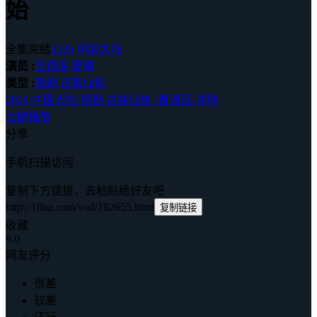
始
全集完结
2026
中国大陆
演员 :
王镱深
夏晴
类型 :
短剧
古装仙侠
2026
·
中国大陆
·
短剧 古装仙侠
·
普通话
·
详情
立即播放
分享
手机扫描访问
复制下方链接，去粘贴给好友吧
http://18ha.com/vod/182655.html
复制链接
收藏
9.0
网友评分
很差
较差