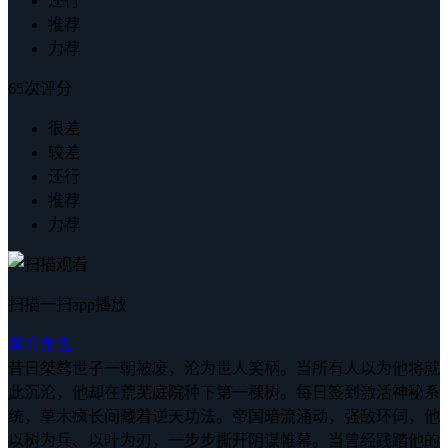
还行
推荐
力荐
65次评分
很差
较差
还行
推荐
力荐
扫描一扫app播放
简介
角色
昔日桀骜世子一朝被废，沦为世人笑柄。当所有人以为他将就
此沉沦，他却在荒芜庭院种下第一棵树。每日签到激活神秘系
统，草木疯长间藏着逆天功法。帝国暗流涌动，强敌环伺，他
以树为兵、以叶为刃，一步步撕开阴谋帷幕。当曾经践踏他的