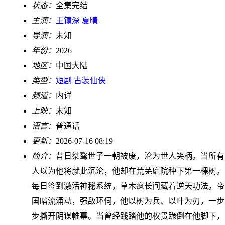
状态：
全集完结
主演：
王镱深
夏晴
导演：
未知
年份：
2026
地区：
中国大陆
类型：
短剧
古装仙侠
频道：
内详
上映：
未知
语言：
普通话
更新：
2026-07-16 08:19
简介：
昔日桀骜世子一朝被废，沦为世人笑柄。当所有
人以为他将就此沉沦，他却在荒芜庭院种下第一棵树。
每日签到激活神秘系统，草木疯长间藏着逆天功法。帝
国暗流涌动，强敌环伺，他以树为兵、以叶为刃，一步
步撕开阴谋帷幕。当曾经践踏他的权贵跪倒在他脚下，