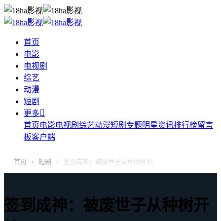
首页
电影
电视剧
综艺
动漫
短剧

更多
首页
电影
电视剧
综艺
动漫
短剧
专题
明星
资讯
排行榜
留言
板
客户端
首页
短剧
签到成神：被废世子从种树开始
›
›
签到成神：被废世子从种树开