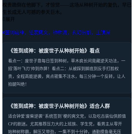
权贵跪倒在他脚下，才惊觉——这场从种树开始的复仇，早已
生长成无人可撼的参天巨木。

展开
#签到成神，逆袭爽文，种树流，玄幻热剧，王镱深
《签到成神：被废世子从种树开始》看点
看点一：废世子靠每日签到种树，草木疯长间竟藏逆天功法，一
招'落叶飞刃'帅到炸屏！看点二：从被踩到脚底到反手打脸权
贵，全程高能逆袭，爽点密集不注水，每三分钟一个反转，让人
拍腿叫绝！
《签到成神：被废世子从种树开始》适合人群
适合钟爱'废柴逆袭'‘系统签到’梗的爽文党，以及吃古装仙侠颜值
CP的剧迷。尤其推荐压力大的上班族、学生党，看男主从零开
始种树称霸，解压又带劲，一集不到十分钟，通勤摸鱼毫无压