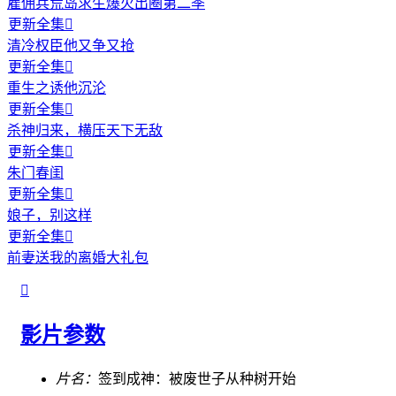
雇佣兵荒岛求生爆火出圈第二季
更新全集

清冷权臣他又争又抢
更新全集

重生之诱他沉沦
更新全集

杀神归来，横压天下无敌
更新全集

朱门春闺
更新全集

娘子，别这样
更新全集

前妻送我的离婚大礼包

影片参数
片名：
签到成神：被废世子从种树开始