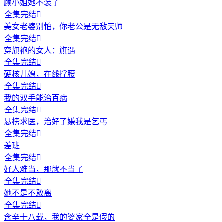
顾小姐她不装了
全集完结

美女老婆别怕，你老公是无敌天师
全集完结

穿旗袍的女人：旗遇
全集完结

硬核儿媳，在线撑腰
全集完结

我的双手能治百病
全集完结

悬榜求医，治好了嫌我是乞丐
全集完结

差班
全集完结

好人难当，那就不当了
全集完结

她不是不敢离
全集完结

含辛十八载，我的婆家全是假的