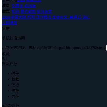
演员 :
刘晨宇
杨林涛
类型 :
短剧
现代都市
反转爽文
2026
·
中国大陆
·
短剧 现代都市 反转爽文
·
普通话
·
详情
立即播放
分享
手机扫描访问
复制下方链接，去粘贴给好友吧
http://18ha.com/vod/182709.html
收藏
8.0
网友评分
很差
较差
还行
推荐
力荐
840次评分