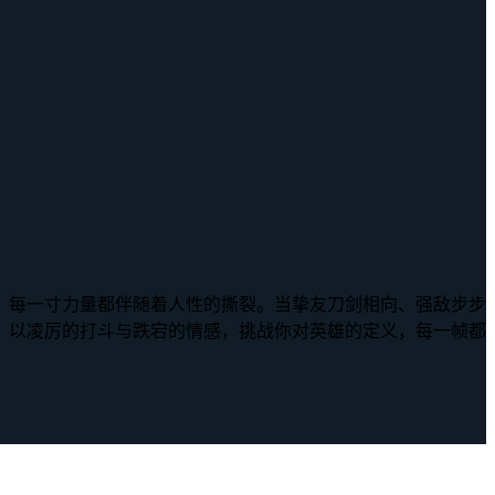
，每一寸力量都伴随着人性的撕裂。当挚友刀剑相向、强敌步步
》以凌厉的打斗与跌宕的情感，挑战你对英雄的定义，每一帧都