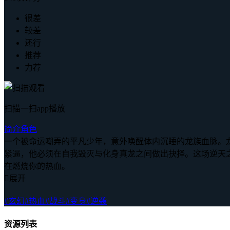
很差
较差
还行
推荐
力荐
扫描一扫app播放
简介
角色
一个被命运嘲弄的平凡少年，意外唤醒体内沉睡的龙族血脉。
紧逼，他必须在自我毁灭与化身真龙之间做出抉择。这场逆天
在燃烧你的热血。

展开
#玄幻
#热血
#战斗
#变身
#逆袭
资源列表