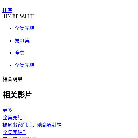
排序
HN
BF
WJ
HH
全集完结
第01集
全集
全集完结
相关明星
相关影片
更多
全集完结

被逐出家门后，她商界封神
全集完结
