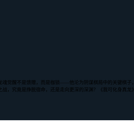
龙魂觉醒不是馈赠，而是枷锁——他沦为阴谋棋局中的关键棋子
之战，究竟是挣脱宿命，还是走向更深的深渊？《我可化身真龙