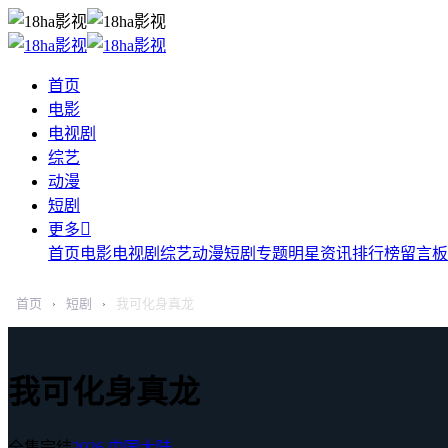
首页
电影
电视剧
综艺
动漫
短剧

更多
首页
电影
电视剧
综艺
动漫
短剧
专题
明星
资讯
排行榜
留言板
首页
短剧
我可化身真龙
›
›
我可化身真龙
全集完结
2026
中国大陆