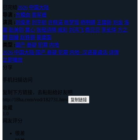
已完结
2026
中国大陆
导演 :
方模启
周军峰
演员 :
刘俊孝
刘宇航
许晓诺
陈梦瑶
杨明娜
王建新
刘金
洛
嘉
赵美钧
童心
张程诗晴
戚彩
刘鸿飞
费贝贝
李长怿
方之
郅
田媛
赵铁钢
曾建国
类型 :
国产
悬疑
犯罪
内地
2026
·
中国大陆
·
国产 悬疑 犯罪 内地
·
汉语普通话
·
详情
立即播放
分享
手机扫描访问
复制下方链接，去粘贴给好友吧
http://18ha.com/vod/182731.html
复制链接
收藏
1.0
网友评分
很差