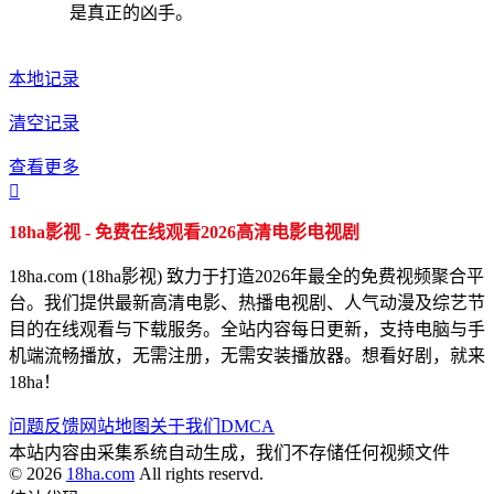
是真正的凶手。
本地记录
清空记录
查看更多

18ha影视 - 免费在线观看2026高清电影电视剧
18ha.com (18ha影视) 致力于打造2026年最全的免费视频聚合平
台。我们提供最新高清电影、热播电视剧、人气动漫及综艺节
目的在线观看与下载服务。全站内容每日更新，支持电脑与手
机端流畅播放，无需注册，无需安装播放器。想看好剧，就来
18ha！
问题反馈
网站地图
关于我们
DMCA
本站内容由采集系统自动生成，我们不存储任何视频文件
© 2026
18ha.com
All rights reservd.