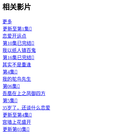
相关影片
更多
更新至第1集

恋爱开运点
第10集已完结

我以纸人镇百鬼
第16集已完结

其实不是重逢
第4集

我的鸵鸟先生
第06集

吾凰在上之凤御四方
第5集

35岁了，还谈什么恋爱
更新至第4集

宫墙上花盛开
更新第03集
