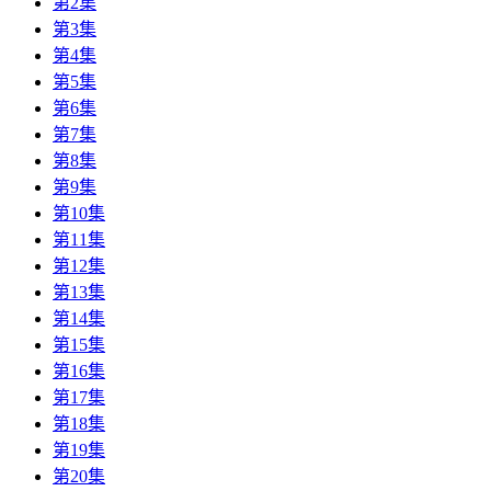
第2集
第3集
第4集
第5集
第6集
第7集
第8集
第9集
第10集
第11集
第12集
第13集
第14集
第15集
第16集
第17集
第18集
第19集
第20集