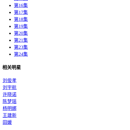
第16集
第17集
第18集
第19集
第20集
第21集
第23集
第24集
相关明星
刘俊孝
刘宇航
许晓诺
陈梦瑶
杨明娜
王建新
田媛