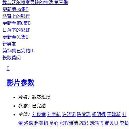
我与沃尔特家男孩的生活 第三季
更新第06集

马背上的银行
更新至第6集

日落下的彩虹
更新至01集

新男友
第24集已完结

长歌莫问

影片参数
片名：
罪案现场
状态：
已完结
主演：
刘俊孝
刘宇航
许晓诺
陈梦瑶
杨明娜
王建新
刘
金
洛嘉
赵美钧
童心
张程诗晴
戚彩
刘鸿飞
费贝贝
李长