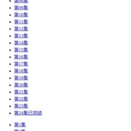
第08集
第09集
第10集
第11集
第12集
第13集
第14集
第15集
第16集
第17集
第18集
第19集
第20集
第21集
第22集
第23集
第24集已完结
第1集