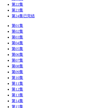
第22集
第23集
第24集已完结
第01集
第02集
第03集
第04集
第05集
第06集
第07集
第08集
第09集
第10集
第11集
第12集
第13集
第14集
第15集