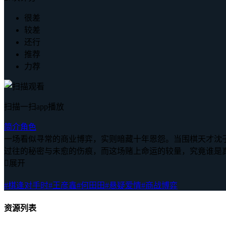
很差
较差
还行
推荐
力荐
扫描一扫app播放
简介
角色
一场看似寻常的商业博弈，实则暗藏十年恩怨。当围棋天才沈
过往的秘密与未愈的伤痕，而这场赌上命运的较量，究竟谁是

展开
#棋逢对手时
#王彦鑫
#何田田
#悬疑爱情
#商战博弈
资源列表