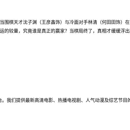
当围棋天才沈子渊（王彦鑫饰）与冷面对手林清（何田田饰）在
运的较量，究竟谁是真正的赢家？当棋局终了，真相才缓缓浮出
免费视频聚合平台。我们提供最新高清电影、热播电视剧、人气动漫及
！