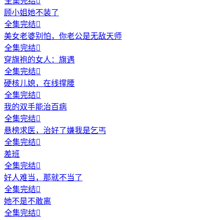
全集完结

顾小姐她不装了
全集完结

美女老婆别怕，你老公是无敌天师
全集完结

穿旗袍的女人：旗遇
全集完结

硬核儿媳，在线撑腰
全集完结

我的双手能治百病
全集完结

悬榜求医，治好了嫌我是乞丐
全集完结

差班
全集完结

好人难当，那就不当了
全集完结

她不是不敢离
全集完结
