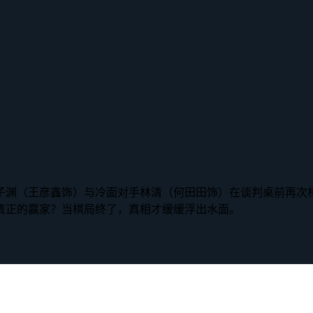
子渊（王彦鑫饰）与冷面对手林清（何田田饰）在谈判桌前再次
真正的赢家？当棋局终了，真相才缓缓浮出水面。