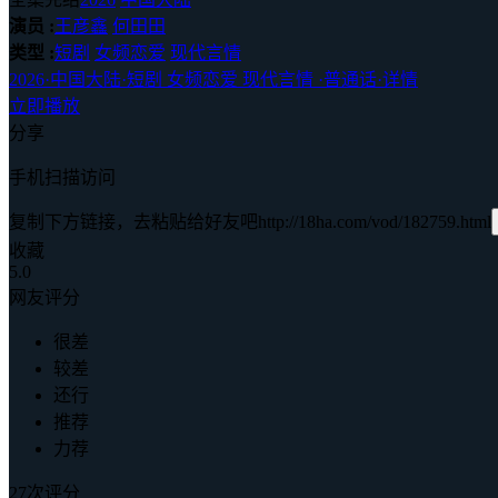
演员 :
王彦鑫
何田田
类型 :
短剧
女频恋爱
现代言情
2026
·
中国大陆
·
短剧 女频恋爱 现代言情
·
普通话
·
详情
立即播放
分享
手机扫描访问
复制下方链接，去粘贴给好友吧
http://18ha.com/vod/182759.html
收藏
5.0
网友评分
很差
较差
还行
推荐
力荐
27次评分