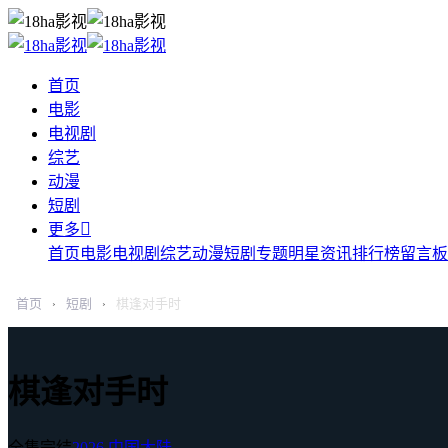
首页
电影
电视剧
综艺
动漫
短剧

更多
首页
电影
电视剧
综艺
动漫
短剧
专题
明星
资讯
排行榜
留言板
首页
短剧
棋逢对手时
›
›
棋逢对手时
全集完结
2026
中国大陆