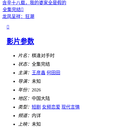
含辛十八载，我的婆家全是假的
全集完结

龙凤呈祥：狂潮

影片参数
片名：
棋逢对手时
状态：
全集完结
主演：
王彦鑫
何田田
导演：
未知
年份：
2026
地区：
中国大陆
类型：
短剧
女频恋爱
现代言情
频道：
内详
上映：
未知