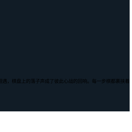
相遇，棋盘上的落子声成了彼此心战的回响。每一步棋都裹挟着