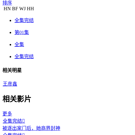
排序
HN
BF
WJ
HH
全集完结
第01集
全集
全集完结
相关明星
王彦鑫
相关影片
更多
全集完结

被逐出家门后，她商界封神