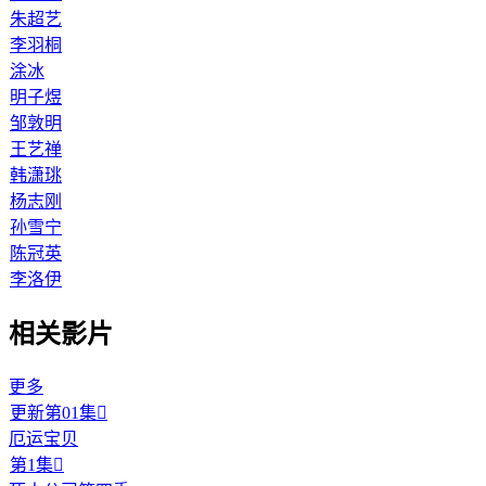
朱超艺
李羽桐
涂冰
明子煜
邹敦明
王艺禅
韩潇珧
杨志刚
孙雪宁
陈冠英
李洛伊
相关影片
更多
更新第01集

厄运宝贝
第1集
