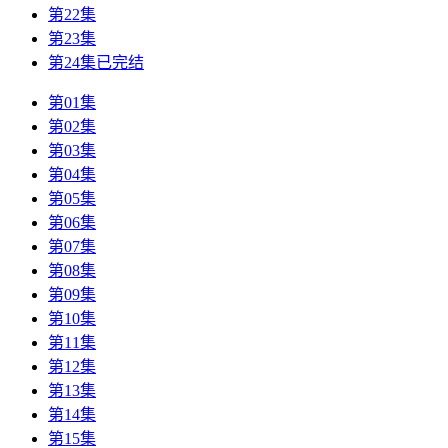
第22集
第23集
第24集已完结
第01集
第02集
第03集
第04集
第05集
第06集
第07集
第08集
第09集
第10集
第11集
第12集
第13集
第14集
第15集