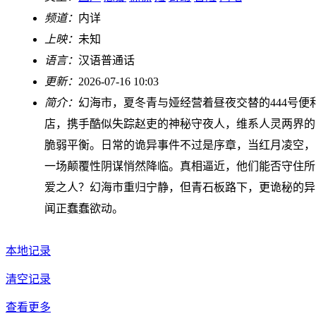
频道：
内详
上映：
未知
语言：
汉语普通话
更新：
2026-07-16 10:03
简介：
幻海市，夏冬青与娅经营着昼夜交替的444号便
店，携手酷似失踪赵吏的神秘守夜人，维系人灵两界的
脆弱平衡。日常的诡异事件不过是序章，当红月凌空，
一场颠覆性阴谋悄然降临。真相逼近，他们能否守住所
爱之人？幻海市重归宁静，但青石板路下，更诡秘的异
闻正蠢蠢欲动。
本地记录
清空记录
查看更多