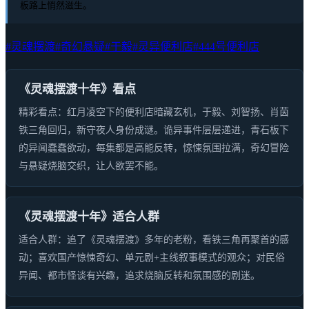
板路上悄然滋生。
#灵魂摆渡
#奇幻悬疑
#于毅
#灵异便利店
#444号便利店
《灵魂摆渡十年》看点
精彩看点：红月凌空下的便利店暗藏玄机，于毅、刘智扬、肖茵
铁三角回归，新守夜人身份成谜。诡异事件层层递进，青石板下
的异闻蠢蠢欲动，每集都是高能反转，惊悚氛围拉满，奇幻冒险
与悬疑烧脑交织，让人欲罢不能。
《灵魂摆渡十年》适合人群
适合人群：追了《灵魂摆渡》多年的老粉，看铁三角再聚首的感
动；喜欢国产惊悚奇幻、单元剧+主线叙事模式的观众；对民俗
异闻、都市怪谈有兴趣，追求烧脑反转和氛围感的剧迷。