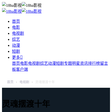
首页
电影
电视剧
综艺
动漫
短剧

更多
首页
电影
电视剧
综艺
动漫
短剧
专题
明星
资讯
排行榜
留言
板
客户端
首页
电视剧
灵魂摆渡十年
›
›
灵魂摆渡十年