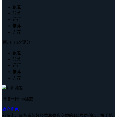
很差
较差
还行
推荐
力荐
豆
9.1
616次评分
很差
较差
还行
推荐
力荐
扫描一扫app播放
简介
角色
幻海市，夏冬青与娅经营着昼夜交替的444号便利店，携手酷