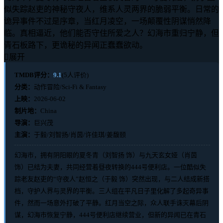
似失踪赵吏的神秘守夜人，维系人灵两界的脆弱平衡。日常的
诡异事件不过是序章，当红月凌空，一场颠覆性阴谋悄然降
临。真相逼近，他们能否守住所爱之人？幻海市重归宁静，但
青石板路下，更诡秘的异闻正蠢蠢欲动。

展开
TMDB评分：
9.1
(5人评价)
分类：
动作冒险/Sci-Fi & Fantasy
上映：
2026-06-02
制片地：
China
导演：
巨兴茂
主演：
于毅/刘智扬/肖茵/许佳琪/姜馥颐
幻海市，拥有阴阳眼的夏冬青（刘智扬 饰）与九天玄女娅（肖茵
饰）已结为夫妻，共同经营着昼夜转换的444号便利店。一位酷似失
踪老友赵吏的“守夜人”赵恒之（于毅 饰）突然出现，与二人结成新搭
档，守护人界与灵界的平衡。三人组在平凡日子里化解了多起奇异事
件，然而一场意外打破了平静。红月当空之际，众人联手诛灭幕后阴
谋，幻海市恢复宁静，444号便利店继续营业，但新的异闻已在青石