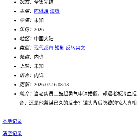
状态：
全集完结
主演：
陈琳煜
海睿
导演：
未知
年份：
2026
地区：
中国大陆
类型：
现代都市
短剧
反转爽文
频道：
内详
上映：
未知
语言：
内详
更新：
2026-07-16 08:18
简介：
当老实员工鼓起勇气申请婚假，却遭老板冷血拒
合，还是他蓄谋已久的反击？镜头背后隐藏的惊人真相
本地记录
清空记录