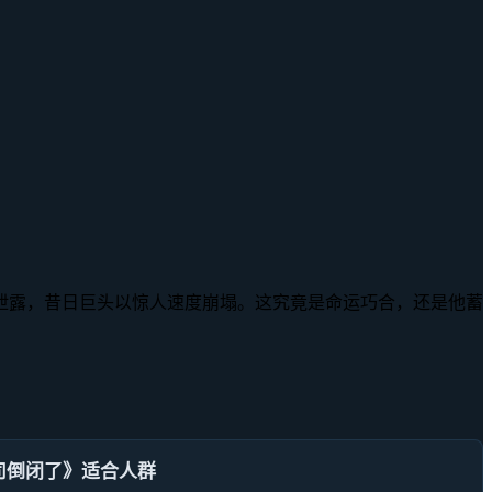
泄露，昔日巨头以惊人速度崩塌。这究竟是命运巧合，还是他蓄
司倒闭了》适合人群