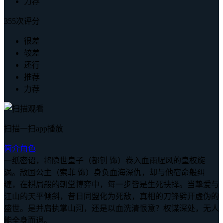
力荐
355次评分
很差
较差
还行
推荐
力荐
扫描一扫app播放
简介
角色
一纸密诏，将隐世皇子（都钊 饰）卷入血雨腥风的皇权旋
涡。敌国公主（索菲 饰）身负血海深仇，却与他宿命般纠
缠，在棋局般的朝堂博弈中，每一步皆是生死抉择。当挚爱与
江山的天平倾斜，昔日同盟化为死敌，真相的刀锋劈开虚伪的
盛世。是并肩执掌山河，还是以血洗清恨意？权谋深处，无人
能全身而退。