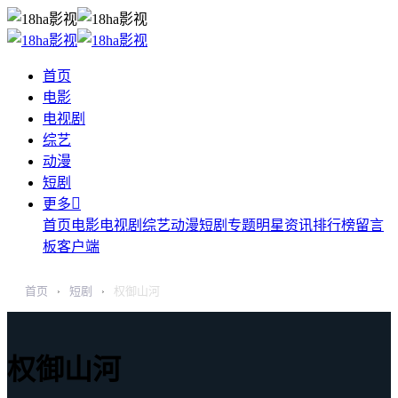
首页
电影
电视剧
综艺
动漫
短剧

更多
首页
电影
电视剧
综艺
动漫
短剧
专题
明星
资讯
排行榜
留言
板
客户端
首页
短剧
权御山河
›
›
权御山河