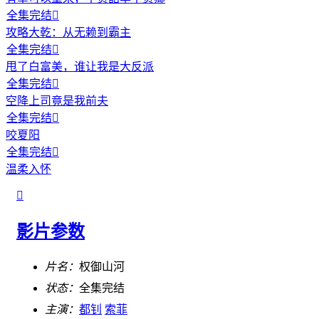
全集完结

攻略大乾：从无赖到霸主
全集完结

甩了白富美，谁让我是大反派
全集完结

空降上司竟是我前夫
全集完结

咬夏阳
全集完结

温柔入怀

影片参数
片名：
权御山河
状态：
全集完结
主演：
都钊
索菲