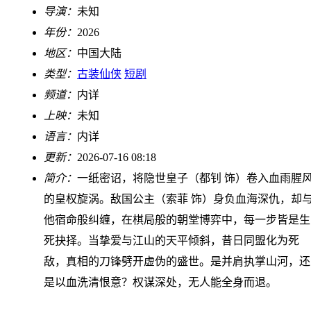
导演：
未知
年份：
2026
地区：
中国大陆
类型：
古装仙侠
短剧
频道：
内详
上映：
未知
语言：
内详
更新：
2026-07-16 08:18
简介：
一纸密诏，将隐世皇子（都钊 饰）卷入血雨腥
的皇权旋涡。敌国公主（索菲 饰）身负血海深仇，却
他宿命般纠缠，在棋局般的朝堂博弈中，每一步皆是生
死抉择。当挚爱与江山的天平倾斜，昔日同盟化为死
敌，真相的刀锋劈开虚伪的盛世。是并肩执掌山河，还
是以血洗清恨意？权谋深处，无人能全身而退。