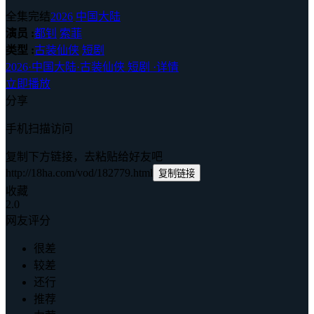
全集完结
2026
中国大陆
演员 :
都钊
索菲
类型 :
古装仙侠
短剧
2026
·
中国大陆
·
古装仙侠 短剧
·
详情
立即播放
分享
手机扫描访问
复制下方链接，去粘贴给好友吧
http://18ha.com/vod/182779.html
复制链接
收藏
2.0
网友评分
很差
较差
还行
推荐