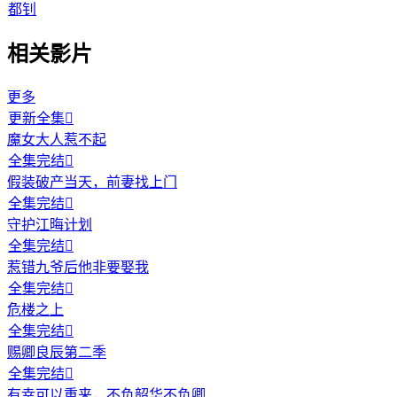
都钊
相关影片
更多
更新全集

魔女大人惹不起
全集完结

假装破产当天，前妻找上门
全集完结

守护江晦计划
全集完结

惹错九爷后他非要娶我
全集完结

危楼之上
全集完结

赐卿良辰第二季
全集完结

有幸可以重来，不负韶华不负卿