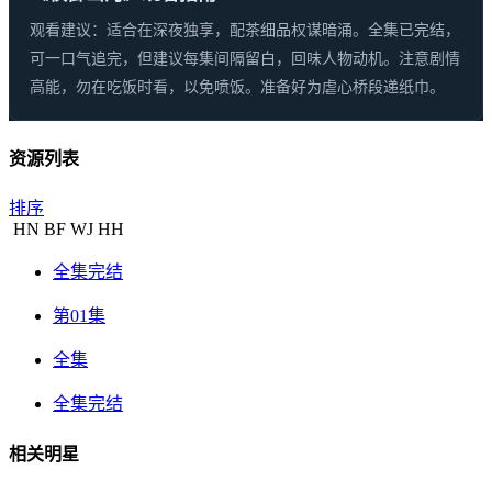
观看建议：适合在深夜独享，配茶细品权谋暗涌。全集已完结，
可一口气追完，但建议每集间隔留白，回味人物动机。注意剧情
高能，勿在吃饭时看，以免喷饭。准备好为虐心桥段递纸巾。
资源列表
排序
HN
BF
WJ
HH
全集完结
第01集
全集
全集完结
相关明星