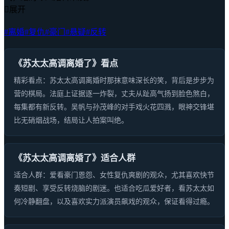

展开
#离婚
#复仇
#豪门
#悬疑
#反转
《苏太太高调离婚了》看点
精彩看点：苏太太高调离婚时那抹意味深长的笑，背后是步步为
营的棋局。法庭上证据逐一炸裂，丈夫从趾高气扬到脸色煞白，
每集都有新反转。吴帆与孙茂峰的对手戏火花四溅，眼神交锋堪
比无硝烟战场，结局让人拍案叫绝。
《苏太太高调离婚了》适合人群
适合人群：爱看豪门恩怨、女性复仇爽剧的观众，尤其喜欢快节
奏短剧、享受反转烧脑的剧迷。也适合吃瓜爱好者，看苏太太如
何冷静翻盘，以及喜欢实力派演员飙戏的观众，保证看得过瘾。