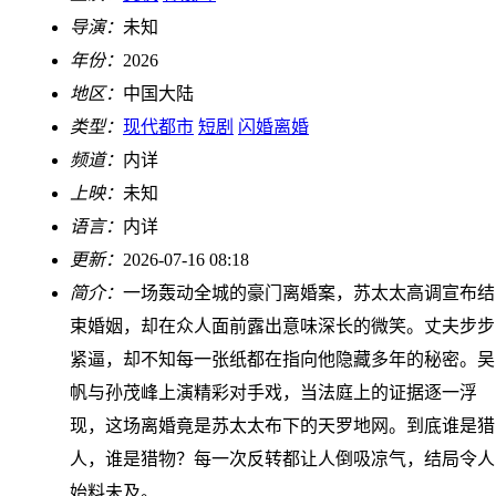
导演：
未知
年份：
2026
地区：
中国大陆
类型：
现代都市
短剧
闪婚离婚
频道：
内详
上映：
未知
语言：
内详
更新：
2026-07-16 08:18
简介：
一场轰动全城的豪门离婚案，苏太太高调宣布结
束婚姻，却在众人面前露出意味深长的微笑。丈夫步步
紧逼，却不知每一张纸都在指向他隐藏多年的秘密。吴
帆与孙茂峰上演精彩对手戏，当法庭上的证据逐一浮
现，这场离婚竟是苏太太布下的天罗地网。到底谁是猎
人，谁是猎物？每一次反转都让人倒吸凉气，结局令人
始料未及。