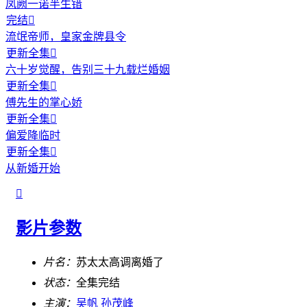
凤阙一诺半生错
完结

流氓帝师，皇家金牌县令
更新全集

六十岁觉醒，告别三十九载烂婚姻
更新全集

傅先生的掌心娇
更新全集

偏爱降临时
更新全集

从新婚开始

影片参数
片名：
苏太太高调离婚了
状态：
全集完结
主演：
吴帆
孙茂峰