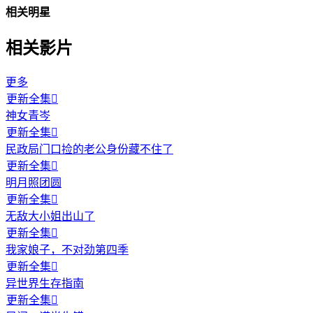
相关明星
相关影片
更多
更新全集

神女青岑
更新全集

民政局门口捡的老公身份藏不住了
更新全集

明月照团圆
更新全集

无敌大小姐出山了
更新全集

我家娘子，不对劲第四季
更新全集

异世界生存指南
更新全集
