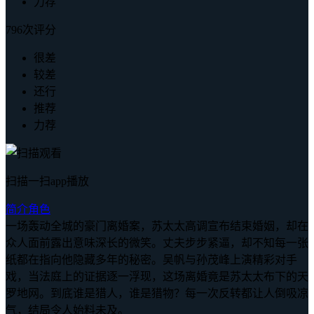
力荐
796次评分
很差
较差
还行
推荐
力荐
扫描一扫app播放
简介
角色
一场轰动全城的豪门离婚案，苏太太高调宣布结束婚姻，却在
众人面前露出意味深长的微笑。丈夫步步紧逼，却不知每一张
纸都在指向他隐藏多年的秘密。吴帆与孙茂峰上演精彩对手
戏，当法庭上的证据逐一浮现，这场离婚竟是苏太太布下的天
罗地网。到底谁是猎人，谁是猎物？每一次反转都让人倒吸凉
气，结局令人始料未及。