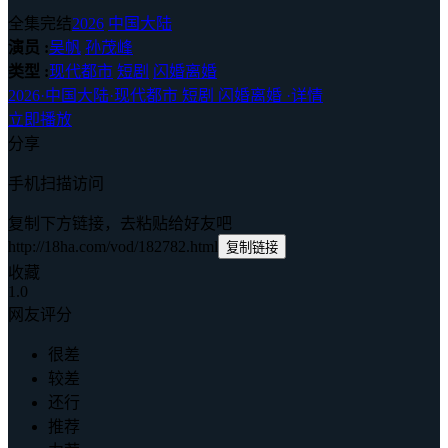
全集完结
2026
中国大陆
演员 :
吴帆
孙茂峰
类型 :
现代都市
短剧
闪婚离婚
2026
·
中国大陆
·
现代都市 短剧 闪婚离婚
·
详情
立即播放
分享
手机扫描访问
复制下方链接，去粘贴给好友吧
http://18ha.com/vod/182782.html
复制链接
收藏
1.0
网友评分
很差
较差
还行
推荐