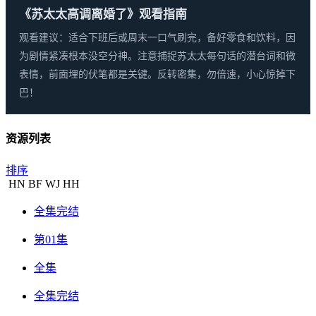
《苏太太高调离婚了》观看指南
观看建议：适合下班后或周末一口气刷完，备好零食和饮料，因
为剧情紧凑根本没空分神。注意捕捉苏太太每句话的潜台词和微
表情，前面埋的伏笔都是关键。反转密集，勿倍速，小心惊掉下
巴！
资源列表
排序
HN
BF
WJ
HH
全集完结
第01集
全集
全集完结