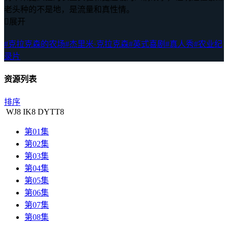
老头种的不是地，是流量和真性情。

展开
#克拉克森的农场
#杰里米·克拉克森
#英式喜剧
#真人秀
#农业纪
录片
资源列表
排序
WJ
8
IK
8
DYTT
8
第01集
第02集
第03集
第04集
第05集
第06集
第07集
第08集