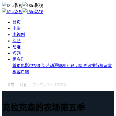
首页
电影
电视剧
综艺
动漫
短剧

更多
首页
电影
电视剧
综艺
动漫
短剧
专题
明星
资讯
排行榜
留言
板
客户端
首页
综艺
克拉克森的农场第五季
›
›
克拉克森的农场第五季