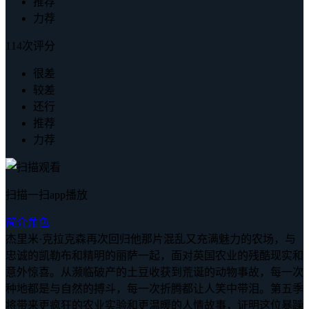
推荐
力荐
114次评分
很差
较差
还行
推荐
力荐
扫描一扫app播放
简介
角色
杰里米·克拉克森再次回归他那片混乱又充满魅力的农场，与
忠诚的凯勒布和精明的丽萨一起，面对英国农业的残酷现实和
意外惊喜。从濒临破产的土豆收获到荒诞的动物事故，每一次
种地都是与自然的搏斗，每一次折腾都让人笑中带泪。第五季
将带来更疯狂的农业实验和更温暖的人情故事，证明这位暴躁