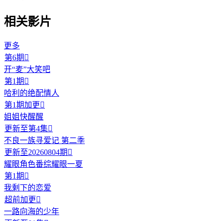
相关影片
更多
第6期

开“麦”大笑吧
第1期

哈利的绝配情人
第1期加更

姐姐快醒醒
更新至第4集

不良一族寻爱记 第二季
更新至20260804期

耀眼角色番综耀眼一夏
第1期

我剩下的恋爱
超前加更

一路向海的少年