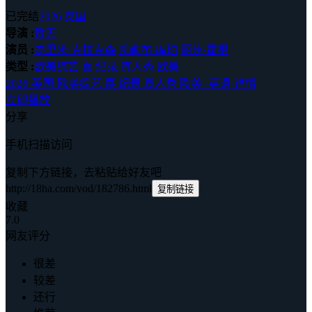
已完结
2026
英国
导演 :
暂无
演员 :
杰里米·克拉克森
凯勒布·库珀
丽莎·霍根
类型 :
欧美综艺
喜
纪录
真人秀
欧美
2026
·
英国
·
欧美综艺 喜 纪录 真人秀 欧美
·
英语
·
详情
立即播放
分享
手机扫描访问
复制下方链接，去粘贴给好友吧
http://18ha.com/vod/182786.html
复制链接
收藏
7.0
网友评分
很差
较差
还行