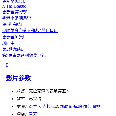
更新至01集

X The League
更新至第2集

香港小姐湘遇记
第6期完结

母胎单身恋爱大作战2节目售后
更新至01集

风向中
第2期完结

第5届青龙系列颁奖典礼

影片参数
片名：
克拉克森的农场第五季
状态：
已完结
主演：
杰里米·克拉克森
凯勒布·库珀
丽莎·霍根
导演：
暂无