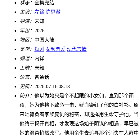
状态：
全集完结
主演：
左铭
陈思澈
导演：
未知
年份：
2026
地区：
中国大陆
类型：
短剧
女频恋爱
现代言情
频道：
内详
上映：
未知
语言：
普通话
更新：
2026-07-16 08:18
简介：
他以为她只是个不起眼的小女佣，直到那个雨
夜，她为他挡下致命一击，鲜血染红了他的白衬衫。原
来她背负着家族复仇的秘密，却选择用生命守护他。当
他终于揭开真相，才发现这场始于阴谋的相遇，早已被
她的温柔悄然改写。他用余生去追寻那个消失在人群中