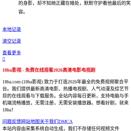
的身影，却不知她正藏在暗处，默默守护着他最后的笑
容。
本地记录
清空记录
查看更多

18ha影视 - 免费在线观看2026高清电影电视剧
18ha.com (18ha影视) 致力于打造2026年最全的免费视频聚合平
台。我们提供最新高清电影、热播电视剧、人气动漫及综艺节
目的在线观看与下载服务。全站内容每日更新，支持电脑与手
机端流畅播放，无需注册，无需安装播放器。想看好剧，就来
18ha！
问题反馈
网站地图
关于我们
DMCA
本站内容由采集系统自动生成，我们不存储任何视频文件