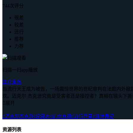
744次评分
很差
较差
还行
推荐
力荐
扫描一扫app播放
简介
角色
当流行天王成为被告，一场震惊世界的世纪审判在法庭内外掀
欢。迈克尔·杰克逊究竟是受害者还是操控者？真相在镜头下

展开
#迈克尔杰克逊
#纪录片
#庭审真相
#流行巨星
#法律悬疑
资源列表