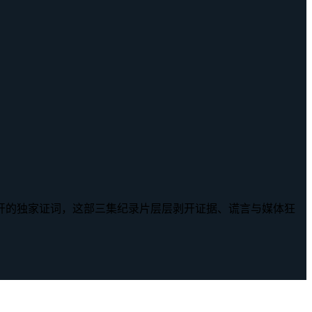
开的独家证词，这部三集纪录片层层剥开证据、谎言与媒体狂