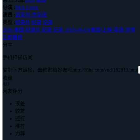
导演 :
Nick Green
演员 :
迈克尔·杰克逊
类型 :
纪录片
纪录
记录
2026
·
美国
·
纪录片 纪录 记录
·
2026-06-03(美国)上映
·
英语
·
详情
立即播放
分享
手机扫描访问
复制下方链接，去粘贴给好友吧
http://18ha.com/vod/182813.html
收藏
4.0
网友评分
很差
较差
还行
推荐
力荐