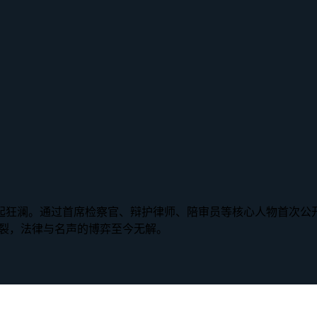
起狂澜。通过首席检察官、辩护律师、陪审员等核心人物首次公
撕裂，法律与名声的博弈至今无解。