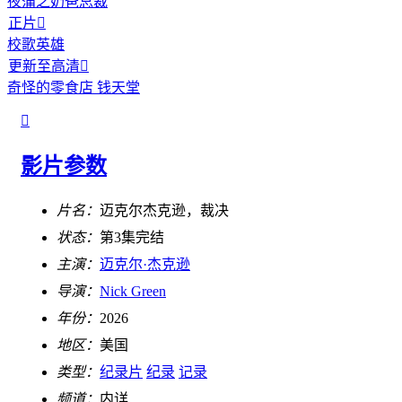
夜蒲之奶爸总裁
正片

校歌英雄
更新至高清

奇怪的零食店 钱天堂

影片参数
片名：
迈克尔杰克逊，裁决
状态：
第3集完结
主演：
迈克尔·杰克逊
导演：
Nick Green
年份：
2026
地区：
美国
类型：
纪录片
纪录
记录
频道：
内详