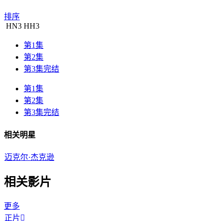
排序
HN
3
HH
3
第1集
第2集
第3集完结
第1集
第2集
第3集完结
相关明星
迈克尔·杰克逊
相关影片
更多
正片
