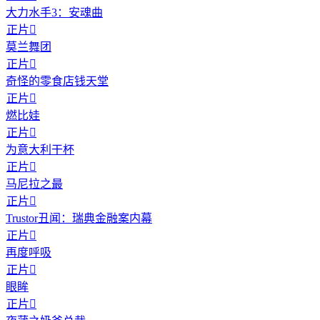
大力水手3：安魂曲
正片

莫兰舞团
正片

奇怪的零食店钱天堂
正片

燃比娃
正片

为意大利干杯
正片

马尼拉之最
正片

Trustor丑闻：瑞典金融案内幕
正片

再度呼吸
正片

眼眸
正片
